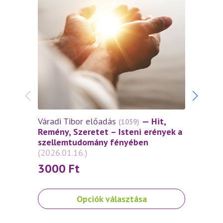
Váradi Tibor előadás
— Hit,
Várad
(1059)
Remény, Szeretet – Isteni erények a
Remén
szellemtudomány fényében
szel
(2026.01.16.)
(2025
3000
Ft
30
Ennek
Ennek
Opciók választása
a
a
terméknek
termé