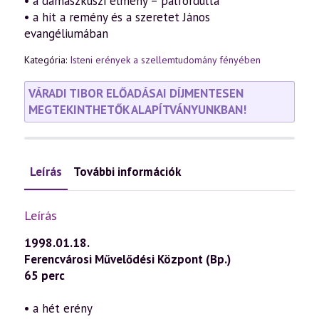
• a damaszkuszi élmény – pálfordulta
• a hit a remény és a szeretet János
evangéliumában
Kategória:
Isteni erények a szellemtudomány fényében
VÁRADI TIBOR ELŐADÁSAI DÍJMENTESEN
MEGTEKINTHETŐK ALAPÍTVÁNYUNKBAN!
Leírás
További információk
Leírás
1998.01.18.
Ferencvárosi Művelődési Központ (Bp.)
65 perc
• a hét erény