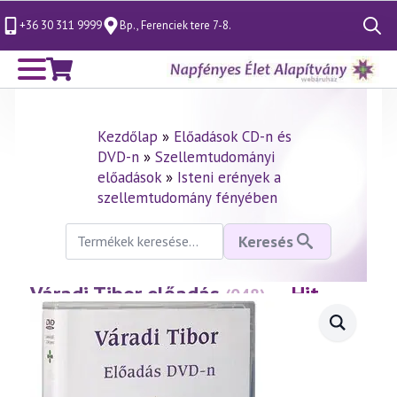
+36 30 311 9999
Bp., Ferenciek tere 7-8.
Search
for:
Kezdőlap
»
Előadások CD-n és
DVD-n
»
Szellemtudományi
előadások
»
Isteni erények a
szellemtudomány fényében
Keresés
Keresés
a
következőre:
Váradi Tibor előadás
— Hit,
(048)
Remény, Szeretet
(1998.01.18.)