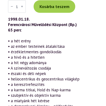
Váradi
Tibor
Kosárba teszem
előadás
(048)
—
1998.01.18.
Hit,
Ferencvárosi Művelődési Központ (Bp.)
Remény,
Szeretet
65 perc
(1998.01.18.)
mennyiség
• a hét erény
• az ember testeinek átalakítása
• érzékletmentes gondolkodás
• a hívő és a hitetlen
• a hit négy adománya
• A színeváltozás csodája
• északi és déli népek
• heliocentrikus és geocentrikus világkép
• a keresztrefeszítés
• a karma titkai, Hold és Nap-karma
• szubjektív és objektív karma
• a miatyánk hét kérése