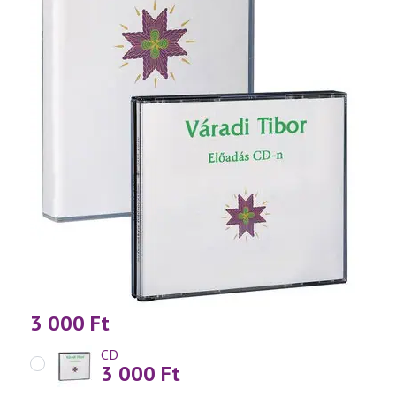
3 000
Ft
CD
3 000
Ft