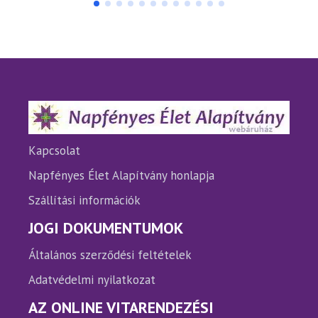
több
több
variációja
variáci
van.
van.
A
A
változatok
változ
a
a
termékoldalon
termé
választhatók
válasz
ki
ki
Kapcsolat
Napfényes Élet Alapítvány honlapja
Szállítási információk
JOGI DOKUMENTUMOK
Általános szerződési feltételek
Adatvédelmi nyilatkozat
AZ ONLINE VITARENDEZÉSI