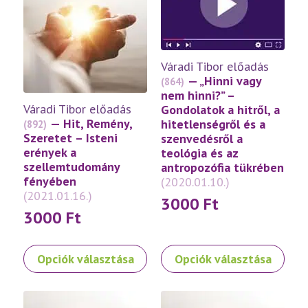
van.
van.
A
A
változatok
változatok
a
a
Váradi Tibor előadás
termékoldalon
termékoldalon
— „Hinni vagy
(864)
választhatók
választhatók
nem hinni?” –
ki
ki
Váradi Tibor előadás
Gondolatok a hitről, a
— Hit, Remény,
hitetlenségről és a
(892)
Szeretet – Isteni
szenvedésről a
erények a
teológia és az
szellemtudomány
antropozófia tükrében
fényében
(2020.01.10.)
(2021.01.16.)
3000
Ft
3000
Ft
Ennek
Ennek
Opciók választása
Opciók választása
a
a
terméknek
terméknek
több
több