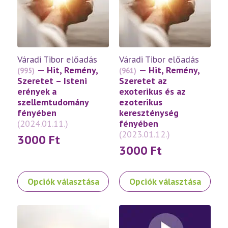
változatok
változatok
a
a
termékoldalon
termékoldalon
választhatók
választhatók
ki
ki
Váradi Tibor előadás
Váradi Tibor előadás
— Hit, Remény,
— Hit, Remény,
(995)
(961)
Szeretet – Isteni
Szeretet az
erények a
exoterikus és az
szellemtudomány
ezoterikus
fényében
kereszténység
(2024.01.11.)
fényében
(2023.01.12.)
3000
Ft
3000
Ft
Ennek
Ennek
Opciók választása
Opciók választása
a
a
terméknek
terméknek
több
több
variációja
variációja