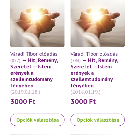
variációja
variációja
van.
van.
A
A
változatok
változatok
a
a
termékoldalon
termékoldalon
választhatók
választhatók
ki
ki
Váradi Tibor előadás
Váradi Tibor előadás
— Hit, Remény,
— Hit, Remény,
(827)
(793)
Szeretet – Isteni
Szeretet – Isteni
erények a
erények a
szellemtudomány
szellemtudomány
fényében
fényében
(2019.01.18.)
(2018.01.19.)
3000
Ft
3000
Ft
Ennek
Ennek
Opciók választása
Opciók választása
a
a
terméknek
terméknek