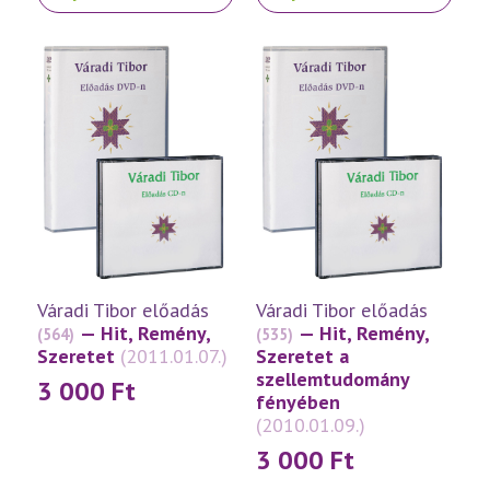
a
a
terméknek
terméknek
több
több
variációja
variációja
van.
van.
A
A
változatok
változatok
a
a
termékoldalon
termékoldalon
választhatók
választhatók
ki
ki
Váradi Tibor előadás
Váradi Tibor előadás
— Hit, Remény,
— Hit, Remény,
(564)
(535)
Szeretet
(2011.01.07.)
Szeretet a
szellemtudomány
3 000
Ft
fényében
(2010.01.09.)
3 000
Ft