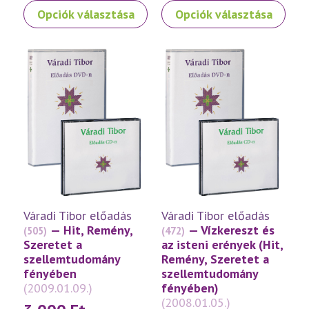
Ennek
Ennek
Opciók választása
Opciók választása
a
a
terméknek
terméknek
több
több
variációja
variációja
van.
van.
A
A
változatok
változatok
a
a
termékoldalon
termékoldalon
választhatók
választhatók
ki
ki
Váradi Tibor előadás
Váradi Tibor előadás
— Hit, Remény,
— Vízkereszt és
(505)
(472)
Szeretet a
az isteni erények (Hit,
szellemtudomány
Remény, Szeretet a
fényében
szellemtudomány
(2009.01.09.)
fényében)
(2008.01.05.)