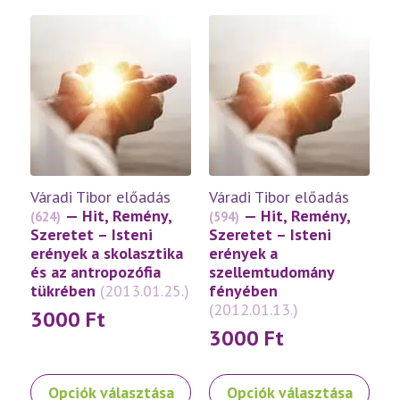
terméknek
terméknek
több
több
variációja
variációja
van.
van.
A
A
változatok
változatok
a
a
termékoldalon
termékoldalon
választhatók
választhatók
ki
ki
Váradi Tibor előadás
Váradi Tibor előadás
— Hit, Remény,
— Hit, Remény,
(624)
(594)
Szeretet – Isteni
Szeretet – Isteni
erények a skolasztika
erények a
és az antropozófia
szellemtudomány
tükrében
(2013.01.25.)
fényében
(2012.01.13.)
3000
Ft
3000
Ft
Ennek
Ennek
Opciók választása
Opciók választása