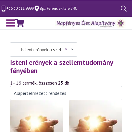
+36 30 311 9999
Bp., Ferenciek tere 7-8.
Search
for:
×
Isteni erények a szellemtudomány fényében (25)
Isteni erények a szellemtudomány
fényében
1–16 termék, összesen 25 db