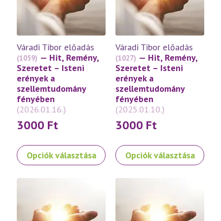
Váradi Tibor előadás
Váradi Tibor előadás
— Hit, Remény,
— Hit, Remény,
(1059)
(1027)
Szeretet – Isteni
Szeretet – Isteni
erények a
erények a
szellemtudomány
szellemtudomány
fényében
fényében
(2026.01.16.)
(2025.01.10.)
3000
Ft
3000
Ft
Ennek
Ennek
Opciók választása
Opciók választása
a
a
terméknek
terméknek
több
több
variációja
variációja
van.
van.
A
A