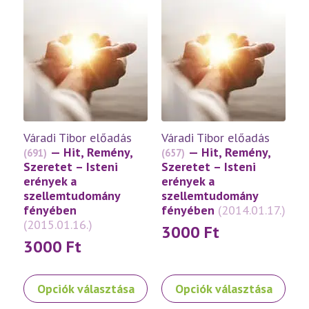
több
több
variációja
variációja
van.
van.
A
A
változatok
változatok
a
a
termékoldalon
termékoldalon
választhatók
választhatók
ki
ki
Váradi Tibor előadás
Váradi Tibor előadás
— Hit, Remény,
— Hit, Remény,
(691)
(657)
Szeretet – Isteni
Szeretet – Isteni
erények a
erények a
szellemtudomány
szellemtudomány
fényében
fényében
(2014.01.17.)
(2015.01.16.)
3000
Ft
3000
Ft
Ennek
Ennek
Opciók választása
Opciók választása
a
a