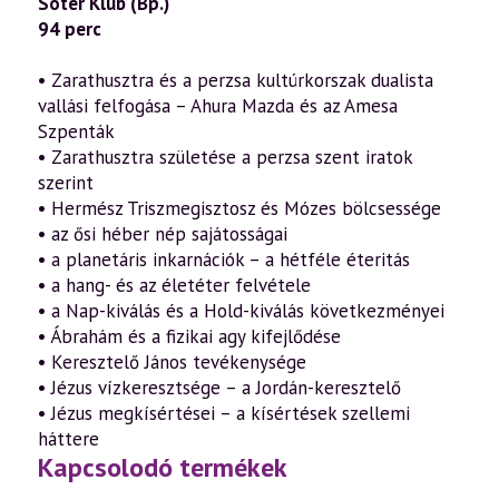
Sóter Klub (Bp.)
94 perc
• Zarathusztra és a perzsa kultúrkorszak dualista
vallási felfogása – Ahura Mazda és az Amesa
Szpenták
• Zarathusztra születése a perzsa szent iratok
szerint
• Hermész Triszmegisztosz és Mózes bölcsessége
• az ősi héber nép sajátosságai
• a planetáris inkarnációk – a hétféle éteritás
• a hang- és az életéter felvétele
• a Nap-kiválás és a Hold-kiválás következményei
• Ábrahám és a fizikai agy kifejlődése
• Keresztelő János tevékenysége
• Jézus vízkeresztsége – a Jordán-keresztelő
• Jézus megkísértései – a kísértések szellemi
háttere
Kapcsolodó termékek