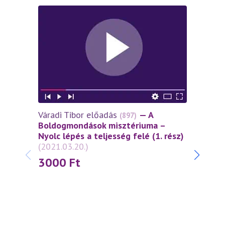
Váradi Tibor előadás
— A
Várad
(897)
Boldogmondások misztériuma –
lépés
Nyolc lépés a teljesség felé (1. rész)
szell
(2021.03.20.)
szere
3000
Ft
30