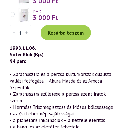
3 000
Ft
DVD
3 000
Ft
Váradi
Tibor
Kosárba teszem
előadás
(073)
—
1998.11.06.
Máté
Sóter Klub (Bp.)
evangéliuma
a
94 perc
szellemtudomány
fényében
2.
• Zarathusztra és a perzsa kultúrkorszak dualista
rész
vallási felfogása – Ahura Mazda és az Amesa
(1998.11.06.)
mennyiség
Szpenták
• Zarathusztra születése a perzsa szent iratok
szerint
• Hermész Triszmegisztosz és Mózes bölcsessége
• az ősi héber nép sajátosságai
• a planetáris inkarnációk – a hétféle éteritás
• a hang- és az életéter felvétele