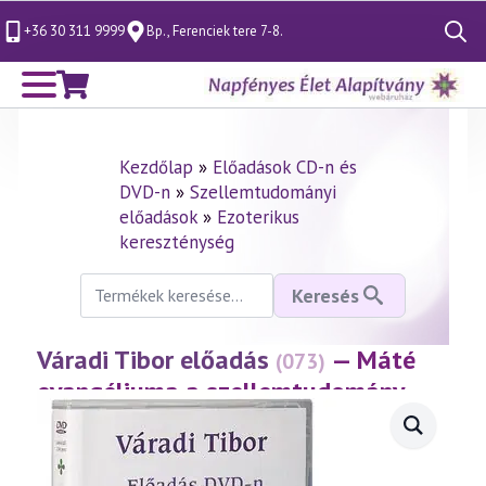
+36 30 311 9999
Bp., Ferenciek tere 7-8.
Search
for:
Kezdőlap
»
Előadások CD-n és
DVD-n
»
Szellemtudományi
előadások
»
Ezoterikus
kereszténység
Keresés
Keresés
a
következőre:
Váradi Tibor előadás
— Máté
(073)
evangéliuma a szellemtudomány
fényében 2. rész
(1998.11.06.)