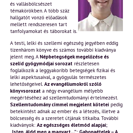
és vallásbölcsészet
témakörökben. A több száz
hallgatót vonzó előadások
mellett rendszeresen tart
tanfolyamokat és táborokat is.
A testi, lelki és szellemi egészség jegyében eddig
tizenhárom könyve és számos további kiadványa
jelent meg. A
Népbetegségek megelőzése és
szelíd gyógymódjai sorozat
részletesen
foglalkozik a leggyakoribb betegségek fizikai és
lelki aspektusaival, a gyógyulás természetes
lehetőségeivel.
Az evangéliumokról szóló
könyvsorozat
a négy evangélium mélyebb
megértéséhez ad szellemtudományi értelmezést.
Szellemtudomány címmel megjelent kötetei
pedig
betekintést adnak az ember és a létezés, illetve a
bölcsesség és a szeretet útjának titkaiba. További
kiadványok:
Az egészséges életmód alapjai
;
„Isten, áldd meg a magyart…”
;
Gabonaételek – A