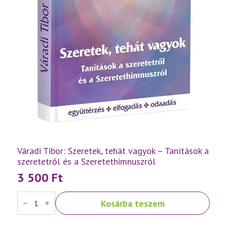
Váradi Tibor: Szeretek, tehát vagyok – Tanítások a
szeretetről és a Szeretethimnuszról
3 500
Ft
Váradi
Kosárba teszem
Tibor:
Szeretek,
tehát