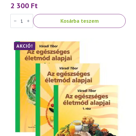
2 300
Ft
Váradi
Kosárba teszem
Tibor:
Népbetegségek
megelőzése
és
szelíd
gyógymódjai
AKCIÓ!
III.
rész
mennyiség