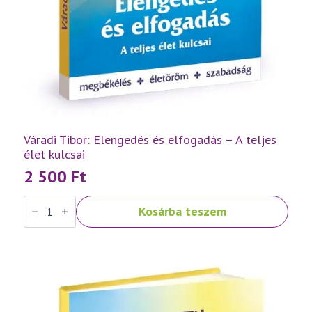
Váradi Tibor: Elengedés és elfogadás – A teljes
élet kulcsai
2 500
Ft
Váradi
Kosárba teszem
Tibor:
Elengedés
és
elfogadás
–
A
teljes
élet
kulcsai
mennyiség