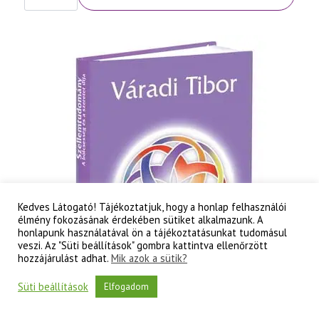
Szellemtudomány
II.
rész
-
A
tudati
lélek
korának
titkai
mennyiség
Kedves Látogató! Tájékoztatjuk, hogy a honlap felhasználói
élmény fokozásának érdekében sütiket alkalmazunk. A
honlapunk használatával ön a tájékoztatásunkat tudomásul
veszi. Az "Süti beállítások" gombra kattintva ellenőrzött
hozzájárulást adhat.
Mik azok a sütik?
Süti beállítások
Elfogadom