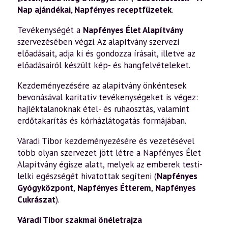
Nap ajándékai
,
Napfényes receptfüzetek
.
Tevékenységét a
Napfényes Élet Alapítvány
szervezésében végzi. Az alapítvány szervezi
előadásait, adja ki és gondozza írásait, illetve az
előadásairól készült kép- és hangfelvételeket.
Kezdeményezésére az alapítvány önkéntesek
bevonásával karitatív tevékenységeket is végez:
hajléktalanoknak étel- és ruhaosztás, valamint
erdőtakarítás és kórházlátogatás formájában.
Váradi Tibor kezdeményezésére és vezetésével
több olyan szervezet jött létre a Napfényes Élet
Alapítvány égisze alatt, melyek az emberek testi-
lelki egészségét hivatottak segíteni (
Napfényes
Gyógyközpont
,
Napfényes Étterem
,
Napfényes
Cukrászat
).
Váradi Tibor szakmai önéletrajza