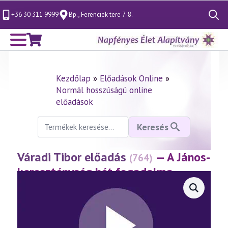
+36 30 311 9999
Bp., Ferenciek tere 7-8.
Search
for:
Kezdőlap
»
Előadások Online
»
Normál hosszúságú online
előadások
Keresés
Keresés
a
következőre:
Váradi Tibor előadás
— A János-
(764)
kereszténység hét fogadalma
(2017.02.24.)