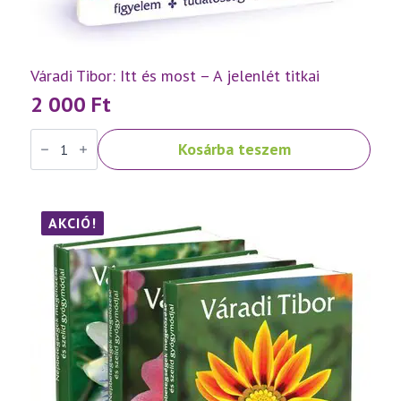
Váradi Tibor: Itt és most – A jelenlét titkai
2 000
Ft
Váradi
Kosárba teszem
Tibor:
Itt
és
most
–
A
AKCIÓ!
jelenlét
titkai
mennyiség