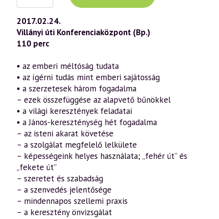
előadás
(764)
—
2017.02.24.
A
Villányi úti Konferenciaközpont (Bp.)
János-
kereszténység
110 perc
hét
fogadalma
(2017.02.24.)
• az emberi méltóság tudata
mennyiség
• az ígérni tudás mint emberi sajátosság
• a szerzetesek három fogadalma
– ezek összefüggése az alapvető bűnökkel
• a világi keresztények feladatai
• a János-kereszténység hét fogadalma
– az isteni akarat követése
– a szolgálat megfelelő lelkülete
– képességeink helyes használata; „fehér út” és
„fekete út”
– szeretet és szabadság
– a szenvedés jelentősége
– mindennapos szellemi praxis
– a keresztény önvizsgálat