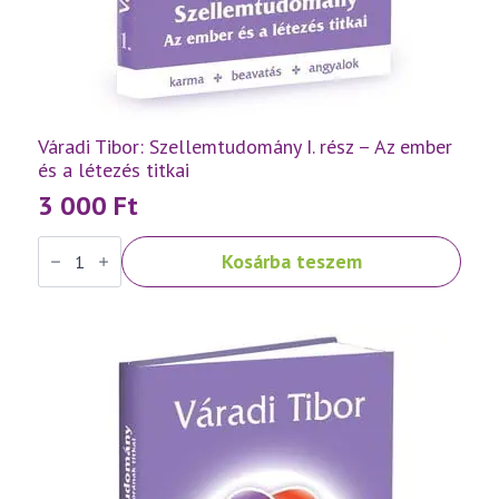
Váradi Tibor: Szellemtudomány I. rész – Az ember
és a létezés titkai
3 000
Ft
Váradi
Kosárba teszem
Tibor:
Szellemtudomány
I.
rész
-
Az
ember
és
a
létezés
titkai
mennyiség