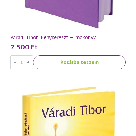
Váradi Tibor: Fénykereszt – imakönyv
2 500
Ft
Váradi
Kosárba teszem
Tibor:
Fénykereszt
–
imakönyv
mennyiség