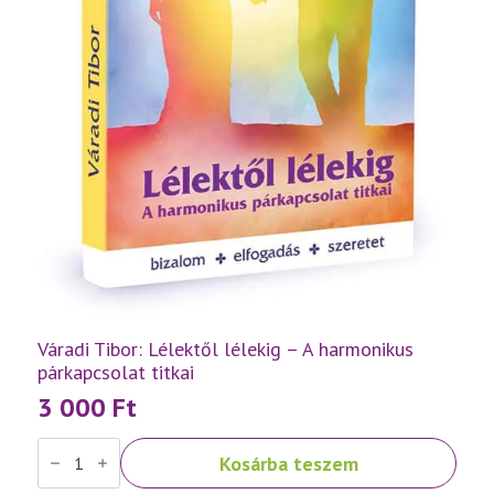
Váradi Tibor: Lélektől lélekig – A harmonikus
párkapcsolat titkai
3 000
Ft
Váradi
Kosárba teszem
Tibor:
Lélektől