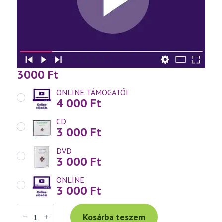
3000
Ft
ONLINE TÁMOGATÓI
4 000
Ft
CD
3 000
Ft
DVD
3 000
Ft
ONLINE
3 000
Ft
Váradi
Tibor
Kosárba teszem