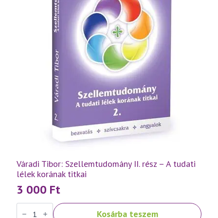
Váradi Tibor: Szellemtudomány II. rész – A tudati
lélek korának titkai
3 000
Ft
Váradi
Kosárba teszem
Tibor: