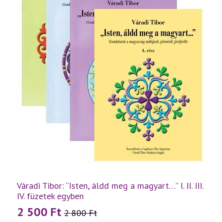
Váradi Tibor: “Isten, áldd meg a magyart…” I. II. III.
IV. füzetek egyben
2 500
Ft
2 800
Ft
Original
Current