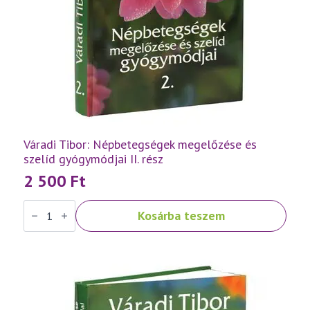
Váradi Tibor: Népbetegségek megelőzése és
szelíd gyógymódjai II. rész
2 500
Ft
Váradi
Kosárba teszem
Tibor:
Népbetegségek
megelőzése
és
szelíd
gyógymódjai
II.
rész
mennyiség