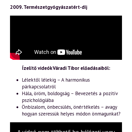
2009. Természetgyógyászatért-díj
Ízelítő videók Váradi Tibor előadásaiból:
Lélektől lélekig – A harmonikus
párkapcsolatról
Hála, öröm, boldogság – Bevezetés a pozitív
pszichológiába
Önbizalom, önbecsülés, önértékelés – avagy
hogyan szeressük helyes módon önmagunkat?
This