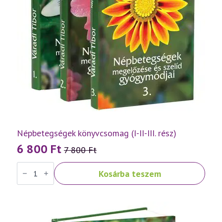
Népbetegségek könyvcsomag (I-II-III. rész)
6 800
Ft
7 800
Ft
Original
Current
Népbetegségek
price
price
Kosárba teszem
könyvcsomag
was:
is:
(I-
II-
7
6
III.
rész)
800 Ft.
800 Ft.
mennyiség