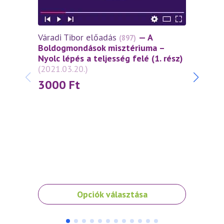
Váradi Tibor előadás
— A
Várad
(897)
Boldogmondások misztériuma –
lépés
Nyolc lépés a teljesség felé (1. rész)
szell
(2021.03.20.)
szere
3000
Ft
30
Ennek
Ennek
Opciók választása
a
a
terméknek
termé
több
több