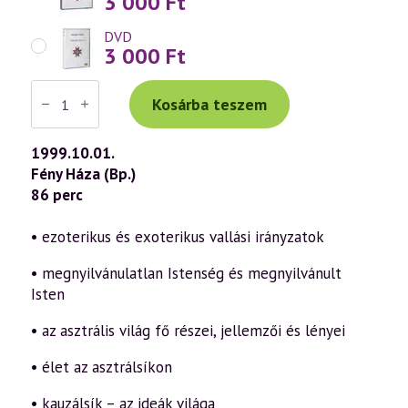
3 000
Ft
DVD
3 000
Ft
Váradi
Tibor
Kosárba teszem
előadás
(112)
—
1999.10.01.
Ezoterikus
Fény Háza (Bp.)
kereszténység
1.
86 perc
rész
(1999.10.01.)
mennyiség
• ezoterikus és exoterikus vallási irányzatok
• megnyilvánulatlan Istenség és megnyilvánult
Isten
• az asztrális világ fő részei, jellemzői és lényei
• élet az asztrálsíkon
• kauzálsík – az ideák világa