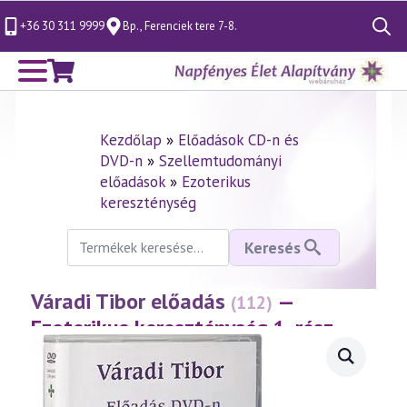
+36 30 311 9999
Bp., Ferenciek tere 7-8.
Search
for:
Kezdőlap
»
Előadások CD-n és
DVD-n
»
Szellemtudományi
előadások
»
Ezoterikus
kereszténység
Keresés
Keresés
a
következőre:
Váradi Tibor előadás
—
(112)
Ezoterikus kereszténység 1. rész
(1999.10.01.)