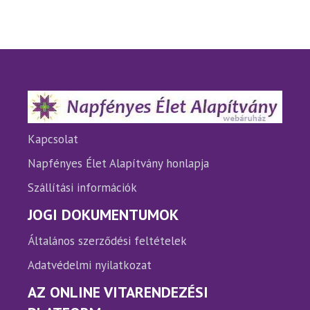
variációja
variáci
van.
van.
A
A
változatok
változ
a
a
termékoldalon
termé
választhatók
válasz
ki
ki
Kapcsolat
Napfényes Élet Alapítvány honlapja
Szállítási információk
JOGI DOKUMENTUMOK
Általános szerződési feltételek
Adatvédelmi nyilatkozat
AZ ONLINE VITARENDEZÉSI