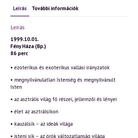
Leírás
További információk
Leírás
1999.10.01.
Fény Háza (Bp.)
86 perc
• ezoterikus és exoterikus vallási irányzatok
• megnyilvánulatlan Istenség és megnyilvánult
Isten
• az asztrális világ fő részei, jellemzői és lényei
• élet az asztrálsíkon
• kauzálsík – az ideák világa
• isteni sík – az örök változatlanság világa