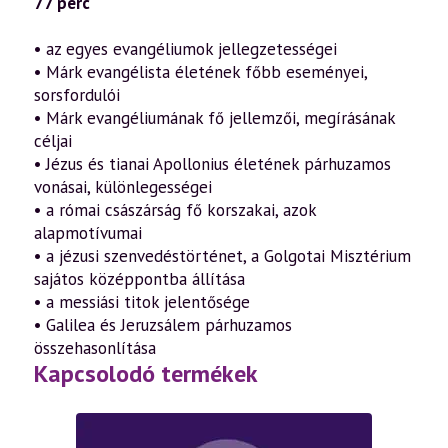
77 perc
• az egyes evangéliumok jellegzetességei
• Márk evangélista életének főbb eseményei,
sorsfordulói
• Márk evangéliumának fő jellemzői, megírásának
céljai
• Jézus és tianai Apollonius életének párhuzamos
vonásai, különlegességei
• a római császárság fő korszakai, azok
alapmotívumai
• a jézusi szenvedéstörténet, a Golgotai Misztérium
sajátos középpontba állítása
• a messiási titok jelentősége
• Galilea és Jeruzsálem párhuzamos
összehasonlítása
Kapcsolodó termékek