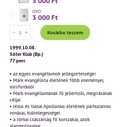
3 000
Ft
DVD
3 000
Ft
Váradi
Tibor
Kosárba teszem
előadás
(113)
—
1999.10.08.
Márk
Sóter Klub (Bp.)
evangéliuma
a
77 perc
szellemtudomány
fényében
1.
• az egyes evangéliumok jellegzetességei
rész
• Márk evangélista életének főbb eseményei,
(1999.10.08.)
mennyiség
sorsfordulói
• Márk evangéliumának fő jellemzői, megírásának
céljai
• Jézus és tianai Apollonius életének párhuzamos
vonásai, különlegességei
• a római császárság fő korszakai, azok
alapmotívumai