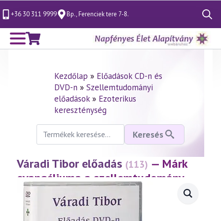
+36 30 311 9999
Bp., Ferenciek tere 7-8.
Search
for:
Kezdőlap
»
Előadások CD-n és
DVD-n
»
Szellemtudományi
előadások
»
Ezoterikus
kereszténység
Keresés
Keresés
a
következőre:
Váradi Tibor előadás
— Márk
(113)
evangéliuma a szellemtudomány
fényében 1. rész
(1999.10.08.)