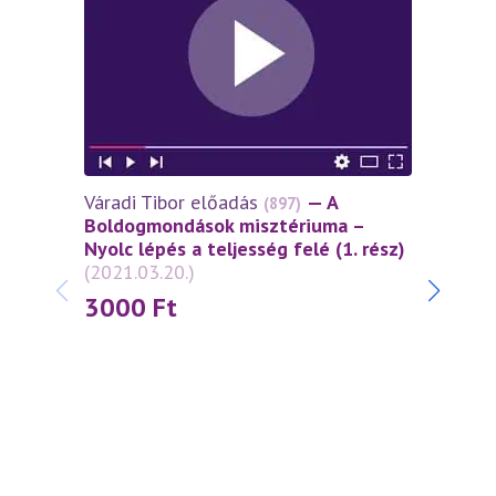
Váradi Tibor előadás
— A
Várad
(897)
Boldogmondások misztériuma –
lépés
Nyolc lépés a teljesség felé (1. rész)
szell
(2021.03.20.)
szere
3000
Ft
30