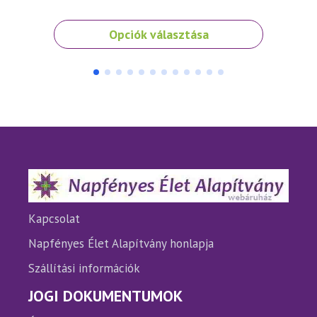
Ennek
Ennek
Opciók választása
a
a
terméknek
termé
több
több
variációja
variáci
van.
van.
A
A
változatok
változ
a
a
termékoldalon
termé
választhatók
válasz
ki
ki
Kapcsolat
Napfényes Élet Alapítvány honlapja
Szállítási információk
JOGI DOKUMENTUMOK