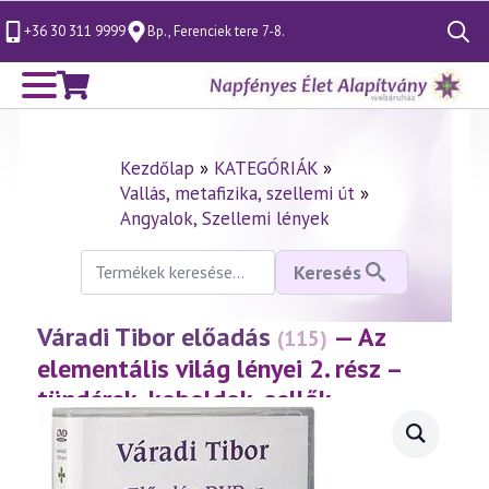
+36 30 311 9999
Bp., Ferenciek tere 7-8.
Search
for:
Kezdőlap
»
KATEGÓRIÁK
»
Vallás, metafizika, szellemi út
»
Angyalok, Szellemi lények
Keresés
Keresés
a
következőre:
Váradi Tibor előadás
— Az
(115)
elementális világ lényei 2. rész –
tündérek, koboldok, sellők
(1999.10.17.)