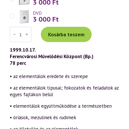
3 000
Ft
DVD
3 000
Ft
Váradi
Tibor
Kosárba teszem
előadás
(115)
—
1999.10.17.
Az
Ferencvárosi Művelődési Központ (Bp.)
elementális
világ
78 perc
lényei
2.
rész
• az elementálok eredete és szerepe
–
tündérek,
• az elementálok típusai; fokozatok és feladatok az
koboldok,
sellők
egyes fajtákon belül
(1999.10.17.)
mennyiség
• elementálok együttműködése a természetben
• óriások, mezulinek és rudimek