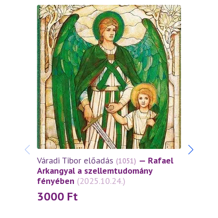
Várad
Arkan
fény
30
Váradi Tibor előadás
— Rafael
(1051)
Arkangyal a szellemtudomány
fényében
(2025.10.24.)
3000
Ft