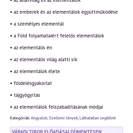
• az állatvilág és az elementálok
• az emberek és az elementálok együttműködése
• a személyes elementál
• a Föld folyamataiért felelős elementálok
• az elementális én
• az elementális világ alatti sík
• az elementálok élete
• földelésgyakorlat
• tájgyógyítás
• az elementálok felszabadításának módjai
Kategóriák:
Angyalok, Szellemi lények
,
Láthatatlan segítőink
VÁRADI TIBOR ELŐADÁSAI DÍJMENTESEN