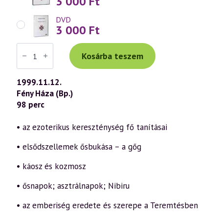
3 000
Ft
DVD
3 000
Ft
Váradi
Tibor
Kosárba teszem
előadás
(118)
—
1999.11.12.
Ezoterikus
Fény Háza (Bp.)
kereszténység
2.
98 perc
rész
(1999.11.12.)
mennyiség
• az ezoterikus kereszténység fő tanításai
• elsődszellemek ősbukása – a gőg
• káosz és kozmosz
• ősnapok; asztrálnapok; Nibiru
• az emberiség eredete és szerepe a Teremtésben