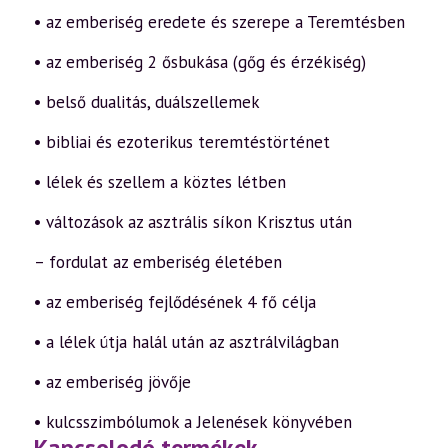
• az emberiség eredete és szerepe a Teremtésben
• az emberiség 2 ősbukása (gőg és érzékiség)
• belső dualitás, duálszellemek
• bibliai és ezoterikus teremtéstörténet
• lélek és szellem a köztes létben
• változások az asztrális síkon Krisztus után
– fordulat az emberiség életében
• az emberiség fejlődésének 4 fő célja
• a lélek útja halál után az asztrálvilágban
• az emberiség jövője
• kulcsszimbólumok a Jelenések könyvében
Kapcsolodó termékek