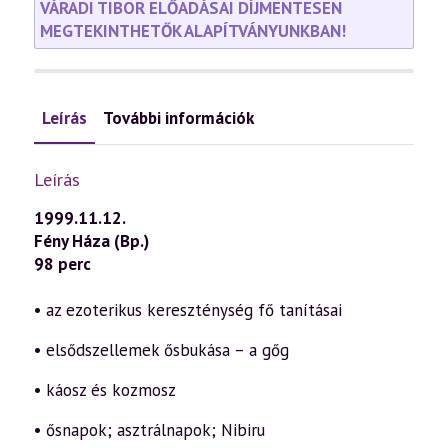
VÁRADI TIBOR ELŐADÁSAI DÍJMENTESEN
MEGTEKINTHETŐK ALAPÍTVÁNYUNKBAN!
Leírás
További információk
Leírás
1999.11.12.
Fény Háza (Bp.)
98 perc
• az ezoterikus kereszténység fő tanításai
• elsődszellemek ősbukása – a gőg
• káosz és kozmosz
• ősnapok; asztrálnapok; Nibiru