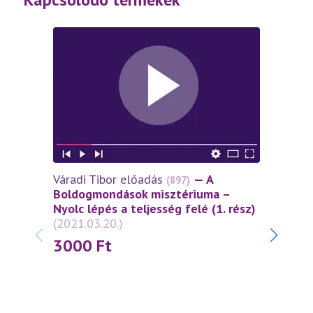
Váradi Tibor előadás
— A
Várad
(897)
Boldogmondások misztériuma –
lépés
Nyolc lépés a teljesség felé (1. rész)
szell
(2021.03.20.)
szere
3000
Ft
30