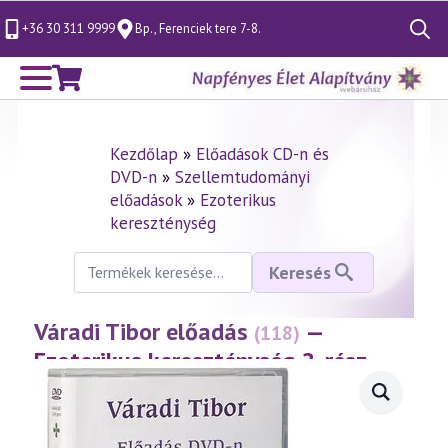
+36 30 311 9999
Bp., Ferenciek tere 7-8.
Search
for:
Kezdőlap
»
Előadások CD-n és
DVD-n
»
Szellemtudományi
előadások
»
Ezoterikus
kereszténység
Keresés
Keresés
a
következőre:
Váradi Tibor előadás
—
(118)
Ezoterikus kereszténység 2. rész
(1999.11.12.)