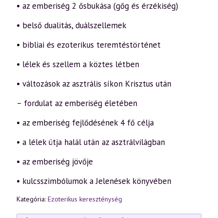
• az emberiség 2 ősbukása (gőg és érzékiség)
• belső dualitás, duálszellemek
• bibliai és ezoterikus teremtéstörténet
• lélek és szellem a köztes létben
• változások az asztrális síkon Krisztus után
– fordulat az emberiség életében
• az emberiség fejlődésének 4 fő célja
• a lélek útja halál után az asztrálvilágban
• az emberiség jövője
• kulcsszimbólumok a Jelenések könyvében
Kategória:
Ezoterikus kereszténység