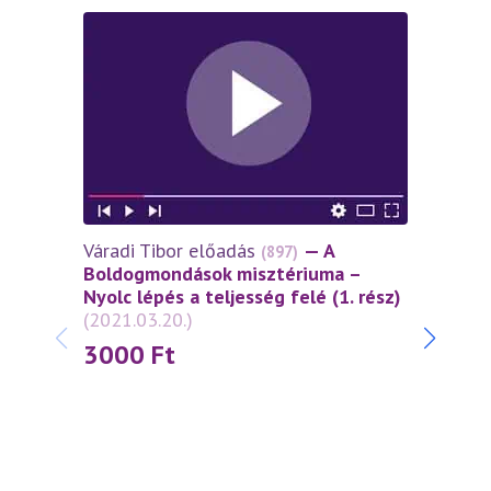
Váradi Tibor előadás
— A
Várad
(897)
Boldogmondások misztériuma –
lépés
Nyolc lépés a teljesség felé (1. rész)
szell
(2021.03.20.)
szere
3000
Ft
30