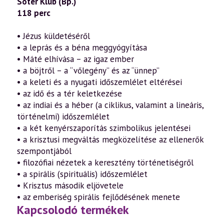
Sóter Klub (Bp.)
118 perc
• Jézus küldetéséről
• a leprás és a béna meggyógyítása
• Máté elhívása – az igaz ember
• a böjtről – a “vőlegény” és az “ünnep”
• a keleti és a nyugati időszemlélet eltérései
• az idő és a tér keletkezése
• az indiai és a héber (a ciklikus, valamint a lineáris,
történelmi) időszemlélet
• a két kenyérszaporítás szimbolikus jelentései
• a krisztusi megváltás megközelítése az ellenerők
szempontjából
• filozófiai nézetek a keresztény történetiségről
• a spirális (spirituális) időszemlélet
• Krisztus második eljövetele
• az emberiség spirális fejlődésének menete
Kapcsolodó termékek