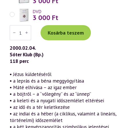
3 000
Ft
DVD
3 000
Ft
Váradi
Tibor
Kosárba teszem
előadás
(130)
—
2000.02.04.
Márk
Sóter Klub (Bp.)
evangéliuma
a
118 perc
szellemtudomány
fényében
5.
• Jézus küldetéséről
rész
• a leprás és a béna meggyógyítása
(2000.02.04.)
mennyiség
• Máté elhívása – az igaz ember
• a böjtről – a “vőlegény” és az “ünnep”
• a keleti és a nyugati időszemlélet eltérései
• az idő és a tér keletkezése
• az indiai és a héber (a ciklikus, valamint a lineáris,
történelmi) időszemlélet
• a két kenyérszaporítás szimbolikus jelentései