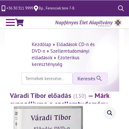
+36 30 311 9999
Bp., Ferenciek tere 7-8.
Search
for:
Kezdőlap
»
Előadások CD-n és
DVD-n
»
Szellemtudományi
előadások
»
Ezoterikus
kereszténység
Keresés
Keresés
a
következőre:
Váradi Tibor előadás
— Márk
(130)
evangéliuma a szellemtudomány
fényében 5. rész
(2000.02.04.)