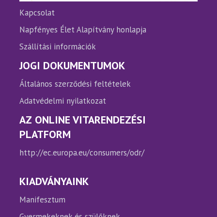
ki
Kapcsolat
Napfényes Élet Alapítvány honlapja
Szállítási információk
JOGI DOKUMENTUMOK
Általános szerződési feltételek
Adatvédelmi nyilatkozat
AZ ONLINE VITARENDEZÉSI
PLATFORM
http://ec.europa.eu/consumers/odr/
KIADVÁNYAINK
Manifesztum
Gyermekeknek és szülőknek