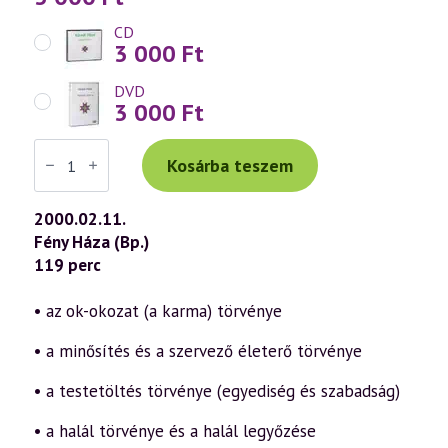
CD
3 000
Ft
DVD
3 000
Ft
Váradi
Tibor
Kosárba teszem
előadás
(131)
—
2000.02.11.
A
Fény Háza (Bp.)
„Névtelen
szellem”
119 perc
tanításai
a
szellemtudomány
• az ok-okozat (a karma) törvénye
fényében
2.
• a minősítés és a szervező életerő törvénye
rész
(2000.02.11.)
mennyiség
• a testetöltés törvénye (egyediség és szabadság)
• a halál törvénye és a halál legyőzése