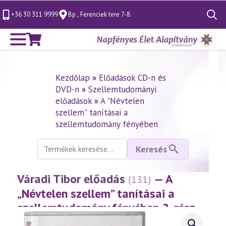
+36 30 311 9999
Bp., Ferenciek tere 7-8.
Search
for:
Kezdőlap
»
Előadások CD-n és
DVD-n
»
Szellemtudományi
előadások
»
A "Névtelen
szellem" tanításai a
szellemtudomány fényében
Keresés
Keresés
a
következőre:
Váradi Tibor előadás
— A
(131)
„Névtelen szellem” tanításai a
szellemtudomány fényében 2. rész
(2000.02.11.)