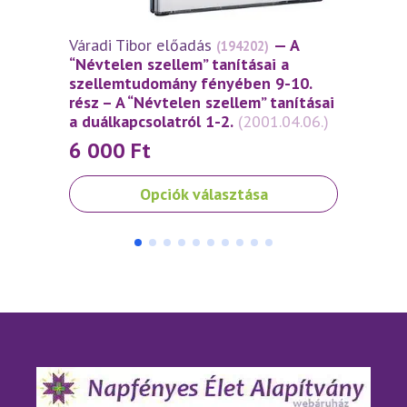
Váradi Tibor előadás
— A
Várad
(194202)
“Névtelen szellem” tanításai a
„Névt
szellemtudomány fényében 9-10.
szell
rész – A “Névtelen szellem” tanításai
– A „
a duálkapcsolatról 1-2.
(2001.04.06.)
duálk
6 000
Ft
Ennek
Opciók választása
a
terméknek
több
variációja
van.
A
változatok
a
termékoldalon
választhatók