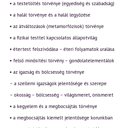
• a testetöltés törvénye (egyediség és szabadság)
• a halál törvénye és a halál legyőzése
• az átváltozások (metamorfózisok) törvénye
• a fizikai testtel kapcsolatos állapotvilág
• étertest felszívódása – éteri folyamatok uralása
• felső minősítési törvény – gondolatelementálok
• az igazság és bölcsesség törvénye
– a szellemi igazságok jelentősége és szerepe
– okosság – bölcsesség – világismeret, önismeret
• a kegyelem és a megbocsájtás törvénye
• a megbocsájtás kiemelt jelentősége korunkban