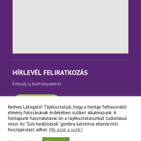
HÍRLEVÉL FELIRATKOZÁS
Értesülj új kiadványainkról
Feliratkozom
Kedves Látogató! Tájékoztatjuk, hogy a honlap felhasználói
élmény fokozásának érdekében sütiket alkalmazunk. A
honlapunk használatával ön a tájékoztatásunkat tudomásul
veszi. Az "Süti beállítások" gombra kattintva ellenőrzött
hozzájárulást adhat.
Mik azok a sütik?
Copyright © Napfényes Élet Alapítvány