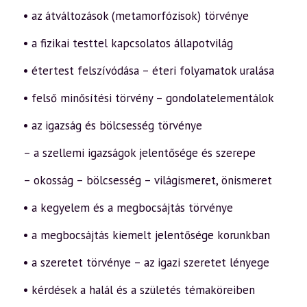
• az átváltozások (metamorfózisok) törvénye
• a fizikai testtel kapcsolatos állapotvilág
• étertest felszívódása – éteri folyamatok uralása
• felső minősítési törvény – gondolatelementálok
• az igazság és bölcsesség törvénye
– a szellemi igazságok jelentősége és szerepe
– okosság – bölcsesség – világismeret, önismeret
• a kegyelem és a megbocsájtás törvénye
• a megbocsájtás kiemelt jelentősége korunkban
• a szeretet törvénye – az igazi szeretet lényege
• kérdések a halál és a születés témaköreiben