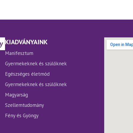
iációja
variációja
.
van.
A
ltozatok
változatok
a
rmékoldalon
termékoldalon
KIADVÁNYAINK
laszthatók
választhatók
ki
Manifesztum
Gyermekeknek és szülőknek
Egészséges életmód
Gyermekeknek és szülőknek
Magyarság
Szellemtudomány
Fény és Gyöngy