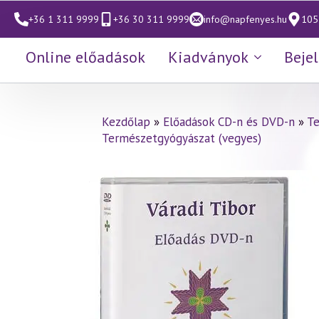
+36 1 311 9999
+36 30 311 9999
info@napfenyes.hu
1053
Online előadások
Kiadványok
Beje
Kezdőlap
»
Előadások CD-n és DVD-n
»
Te
Természetgyógyászat (vegyes)
Váradi Tibor előadás
(132)