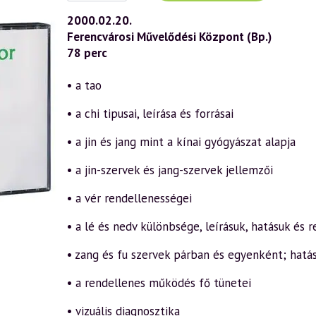
(132)
—
2000.02.20.
Kínai
Ferencvárosi Művelődési Központ (Bp.)
gyógyászat
(2000.02.20.)
78 perc
mennyiség
• a tao
• a chi tipusai, leírása és forrásai
• a jin és jang mint a kínai gyógyászat alapja
• a jin-szervek és jang-szervek jellemzői
• a vér rendellenességei
• a lé és nedv különbsége, leírásuk, hatásuk és 
• zang és fu szervek párban és egyenként; hatá
• a rendellenes működés fő tünetei
• vizuális diagnosztika