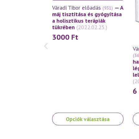
Váradi Tibor előadás
— A
(931)
máj tisztítása és gyógyítása
a holisztikus terápiák
tükrében
(2022.02.25.)
3000
Ft
Vá
(3
ha
lé
le
(2
6
Ennek
En
Opciók választása
a
a
terméknek
te
több
tö