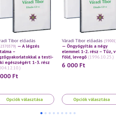
radi Tibor előadás
Váradi Tibor előadás
(59001
— A légzés
— Öngyógyítás a négy
62370379)
talma –
elemmel 1-2. rész – Tűz, v
gzőgyakorlatokkal a testi-
föld, levegő
(1996.10.25.)
lki egészségért 1-3. rész
6 000
Ft
004.12.10.)
 000
Ft
nek
Ennek
Opciók választása
Opciók választása
a
rméknek
terméknek
bb
több