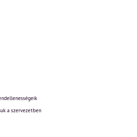
rendellenességeik
suk a szervezetben