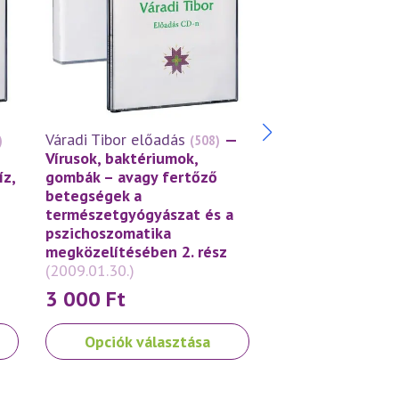
Váradi Tibor előadás
—
Váradi Tibor előa
)
(508)
Vírusok, baktériumok,
Vírusok, baktéri
íz,
gombák – avagy fertőző
gombák – avagy 
betegségek a
betegségek a
természetgyógyászat és a
természetgyógyá
pszichoszomatika
pszichoszomatik
megközelítésében 2. rész
megközelítésében
(2009.01.30.)
(2008.10.26.)
3 000
Ft
3 000
Ft
Ennek
Ennek
Opciók választása
Opciók vála
a
a
terméknek
terméknek
több
több