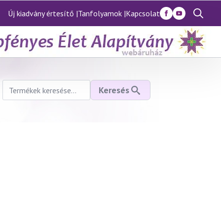
Új kiadvány értesítő |
Tanfolyamok |
Kapcsolat
Search
for:
Keresés
Keresés
a
következőre: