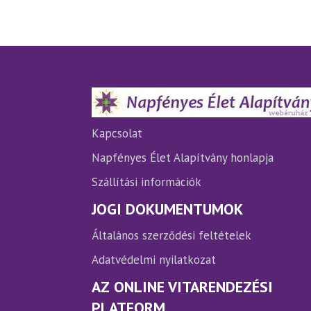
variációja
var
van.
van
A
A
változatok
vá
a
a
termékoldalon
te
választhatók
vá
ki
ki
Kapcsolat
Napfényes Élet Alapítvány honlapja
Szállítási információk
JOGI DOKUMENTUMOK
Általános szerződési feltételek
Adatvédelmi nyilatkozat
AZ ONLINE VITARENDEZÉSI
PLATFORM