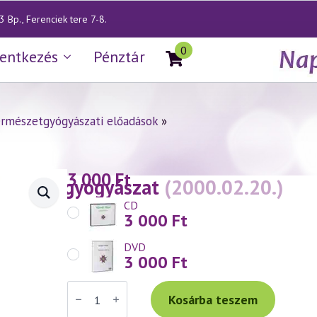
 Bp., Ferenciek tere 7-8.
0
lentkezés
Pénztár
rmészetgyógyászati előadások
»
3 000
Ft
— Kínai gyógyászat
(2000.02.20.)
CD
3 000
Ft
DVD
3 000
Ft
Váradi
Tibor
Kosárba teszem
előadás