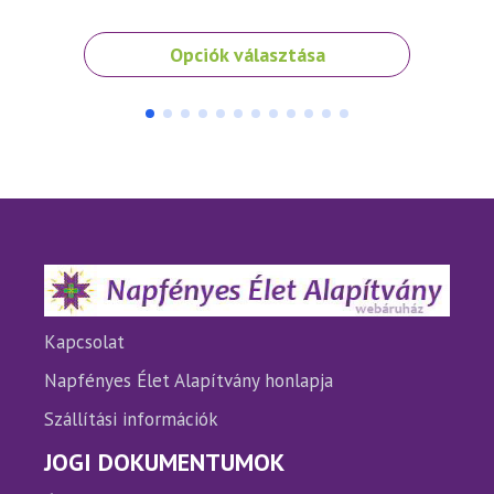
Ennek
Ennek
Opciók választása
a
a
terméknek
termé
több
több
variációja
variáci
van.
van.
A
A
változatok
változ
a
a
termékoldalon
termé
választhatók
válasz
ki
ki
Kapcsolat
Napfényes Élet Alapítvány honlapja
Szállítási információk
JOGI DOKUMENTUMOK