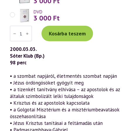
3 000
Ft
DVD
3 000
Ft
Váradi
Tibor
Kosárba teszem
előadás
(135)
—
2000.03.03.
Márk
Sóter Klub (Bp.)
evangéliuma
a
98 perc
szellemtudomány
fényében
6.
• a szombat napjáról, életmentés szombat napján
rész
• Jézus ördöngösöket gyógyít meg
(2000.03.03.)
mennyiség
• a tizenkét tanítvány elhívása – az apostolok és az
általuk szimbolizált lelki tulajdonságok
• Krisztus és az apostolok kapcsolata
• a Golgotai Misztérium és a misztériumbeavatások
összehasonlítása
• Jézus Krisztus tanításai a feltámadás után
• Padmaszambhava-Gábriel