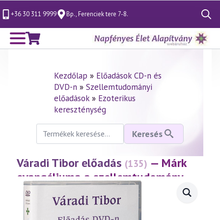
+36 30 311 9999
Bp., Ferenciek tere 7-8.
Search
for:
Kezdőlap
»
Előadások CD-n és
DVD-n
»
Szellemtudományi
előadások
»
Ezoterikus
kereszténység
Keresés
Keresés
a
következőre:
Váradi Tibor előadás
— Márk
(135)
evangéliuma a szellemtudomány
fényében 6. rész
(2000.03.03.)