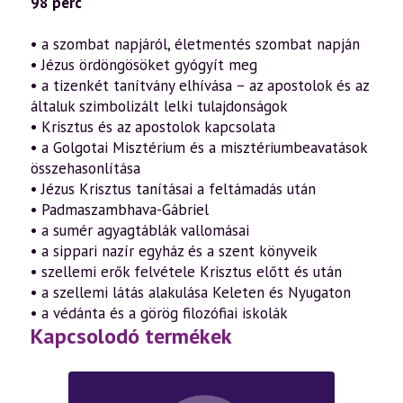
98 perc
• a szombat napjáról, életmentés szombat napján
• Jézus ördöngösöket gyógyít meg
• a tizenkét tanítvány elhívása – az apostolok és az
általuk szimbolizált lelki tulajdonságok
• Krisztus és az apostolok kapcsolata
• a Golgotai Misztérium és a misztériumbeavatások
összehasonlítása
• Jézus Krisztus tanításai a feltámadás után
• Padmaszambhava-Gábriel
• a sumér agyagtáblák vallomásai
• a sippari nazír egyház és a szent könyveik
• szellemi erők felvétele Krisztus előtt és után
• a szellemi látás alakulása Keleten és Nyugaton
• a védánta és a görög filozófiai iskolák
Kapcsolodó termékek