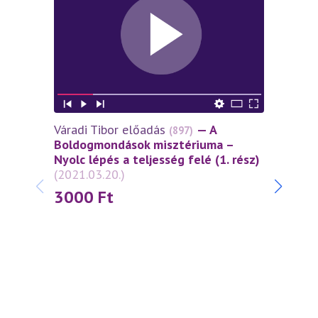
Váradi Tibor előadás
— A
Várad
(897)
Boldogmondások misztériuma –
lépés
Nyolc lépés a teljesség felé (1. rész)
szell
(2021.03.20.)
szere
3000
Ft
30