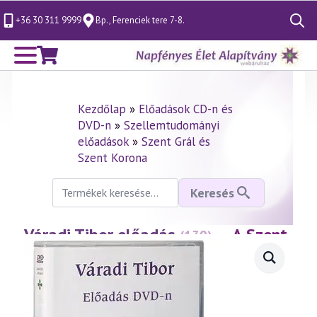
+36 30 311 9999
Bp., Ferenciek tere 7-8.
Search
for:
Kezdőlap
»
Előadások CD-n és
DVD-n
»
Szellemtudományi
előadások
»
Szent Grál és
Szent Korona
Keresés
Keresés
a
következőre:
Váradi Tibor előadás
— A Szent
(139)
Grál misztériuma
(2000.03.19.)