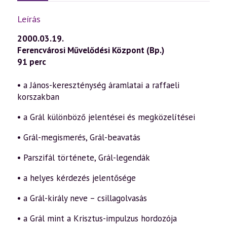
Leírás
2000.03.19.
Ferencvárosi Művelődési Központ (Bp.)
91 perc
• a János-kereszténység áramlatai a raffaeli
korszakban
• a Grál különböző jelentései és megközelítései
• Grál-megismerés, Grál-beavatás
• Parszifál története, Grál-legendák
• a helyes kérdezés jelentősége
• a Grál-király neve – csillagolvasás
• a Grál mint a Krisztus-impulzus hordozója