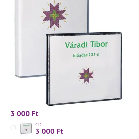
3 000
Ft
CD
3 000
Ft