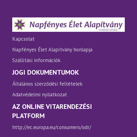
változatok
változ
a
a
termékoldalon
termé
választhatók
válasz
ki
ki
Kapcsolat
Napfényes Élet Alapítvány honlapja
Szállítási információk
JOGI DOKUMENTUMOK
Általános szerződési feltételek
Adatvédelmi nyilatkozat
AZ ONLINE VITARENDEZÉSI
PLATFORM
http://ec.europa.eu/consumers/odr/