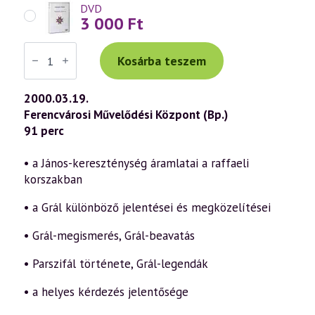
DVD
3 000
Ft
Váradi
Tibor
Kosárba teszem
előadás
(139)
—
2000.03.19.
A
Ferencvárosi Művelődési Központ (Bp.)
Szent
Grál
91 perc
misztériuma
(2000.03.19.)
mennyiség
• a János-kereszténység áramlatai a raffaeli
korszakban
• a Grál különböző jelentései és megközelítései
• Grál-megismerés, Grál-beavatás
• Parszifál története, Grál-legendák
• a helyes kérdezés jelentősége