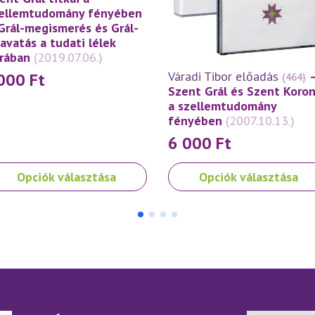
ellemtudomány fényében
Grál-megismerés és Grál-
avatás a tudati lélek
rában
(2019.07.06.)
Váradi Tibor előadás
000
Ft
(464)
Szent Grál és Szent Koro
a szellemtudomány
fényében
(2007.10.13.)
6 000
Ft
nek
Ennek
Opciók választása
Opciók választása
a
rméknek
terméknek
bb
több
iációja
variációja
.
van.
A
ltozatok
változatok
a