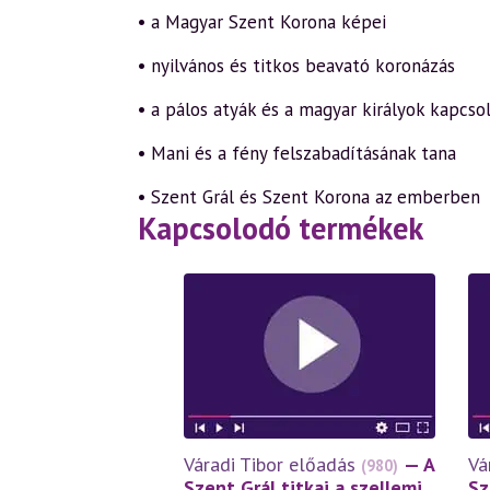
• a Magyar Szent Korona képei
• nyilvános és titkos beavató koronázás
• a pálos atyák és a magyar királyok kapcso
• Mani és a fény felszabadításának tana
• Szent Grál és Szent Korona az emberben
Kapcsolodó termékek
Váradi Tibor előadás
— A
Vá
(980)
Szent Grál titkai a szellemi
Sz