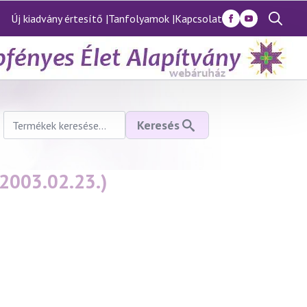
Új kiadvány értesítő |
Tanfolyamok |
Kapcsolat
Search
for:
Keresés
Keresés
a
következőre:
(2003.02.23.)