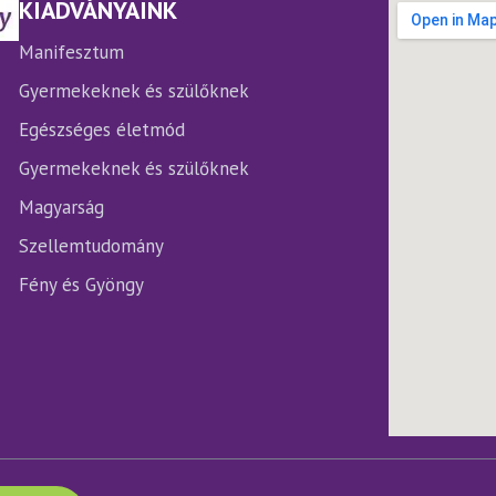
rmékoldalon
termékoldalon
KIADVÁNYAINK
laszthatók
választhatók
ki
Manifesztum
Gyermekeknek és szülőknek
Egészséges életmód
Gyermekeknek és szülőknek
Magyarság
Szellemtudomány
Fény és Gyöngy