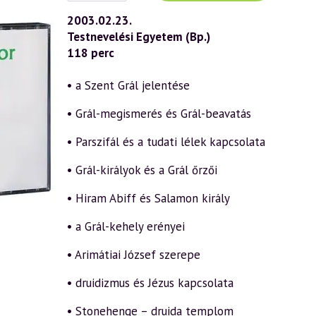
(286)
—
2003.02.23.
Szent
Testnevelési Egyetem (Bp.)
Grál
és
118 perc
Szent
Korona
2.
• a Szent Grál jelentése
rész
(2003.02.23.)
• Grál-megismerés és Grál-beavatás
mennyiség
• Parszifál és a tudati lélek kapcsolata
• Grál-királyok és a Grál őrzői
• Hiram Abiff és Salamon király
• a Grál-kehely erényei
• Arimátiai József szerepe
• druidizmus és Jézus kapcsolata
• Stonehenge – druida templom