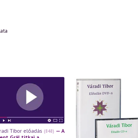
lata
radi Tibor előadás
— A
(848)
ent Grál titkai a