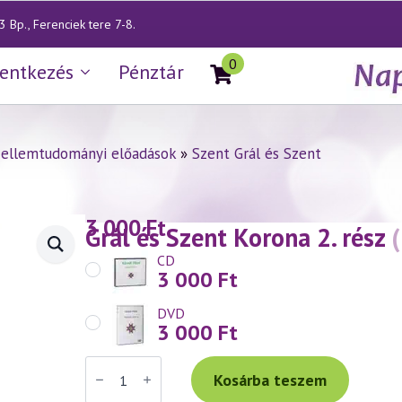
 Bp., Ferenciek tere 7-8.
0
lentkezés
Pénztár
zellemtudományi előadások
»
Szent Grál és Szent
3 000
Ft
— Szent Grál és Szent Korona 2. rész
CD
3 000
Ft
DVD
3 000
Ft
Váradi
Tibor
Kosárba teszem
előadás