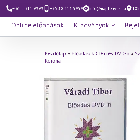
+36 1 311 9999
+36 30 311 9999
info@napfenyes.hu
1053
Online előadások
Kiadványok
Beje
Kezdőlap
»
Előadások CD-n és DVD-n
»
S
Korona
Váradi Tibor előadás
(286)