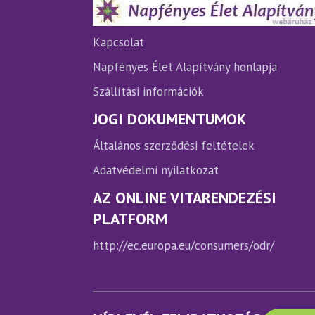
termékoldalon
te
választhatók
vá
ki
ki
Kapcsolat
Napfényes Élet Alapítvány honlapja
Szállítási információk
JOGI DOKUMENTUMOK
Általános szerződési feltételek
Adatvédelmi nyilatkozat
AZ ONLINE VITARENDEZÉSI
PLATFORM
http://ec.europa.eu/consumers/odr/