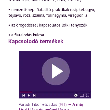
• nemzeti-népi fiatalító praktikák (csipkebogyó,
tejsavó, rozs, szauna, fokhagyma, virágpor…)
• az öregedéssel kapcsolatos lelki tényezők
• a fiatalodás kulcsa
Kapcsolodó termékek
Váradi Tibor előadás
— A máj
(931)
tisztítása és gyógyítása a