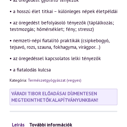
• az öregedést gyorsító tényezők
• a hosszú élet titkai – különleges népek életpéldái
• az öregedést befolyásoló tényezők (táplálkozás;
testmozgás; hőmérséklet; fény; stressz)
• nemzeti-népi fiatalító praktikák (csipkebogyó,
tejsavó, rozs, szauna, fokhagyma, virágpor…)
• az öregedéssel kapcsolatos lelki tényezők
• a fiatalodás kulcsa
Kategória:
Természetgyógyászat (vegyes)
VÁRADI TIBOR ELŐADÁSAI DÍJMENTESEN
MEGTEKINTHETŐK ALAPÍTVÁNYUNKBAN!
Leírás
További információk