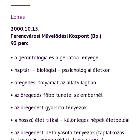
Leírás
2000.10.15.
Ferencvárosi Művelődési Központ (Bp.)
93 perc
• a gerontológia és a geriátria lényege
• naptári – biológiai – pszichológiai életkor
• öregedési folyamat az állatvilágban
• az öregedés főbb tünetei az embernél
• az öregedést gyorsító tényezők
• a hosszú élet titkai – különleges népek életpéldái
• az öregedést befolyásoló tényezők (táplálkozás;
testmozgás; hőmérséklet; fény; stressz)