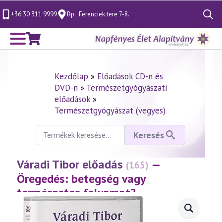
+36 30 311 9999
Bp., Ferenciek tere 7-8.
Search
for:
Kezdőlap
»
Előadások CD-n és
DVD-n
»
Természetgyógyászati
előadások
»
Természetgyógyászat (vegyes)
Keresés
Keresés
a
következőre:
Váradi Tibor előadás
—
(165)
Öregedés: betegség vagy
természetes folyamat?
(2000.10.15.)