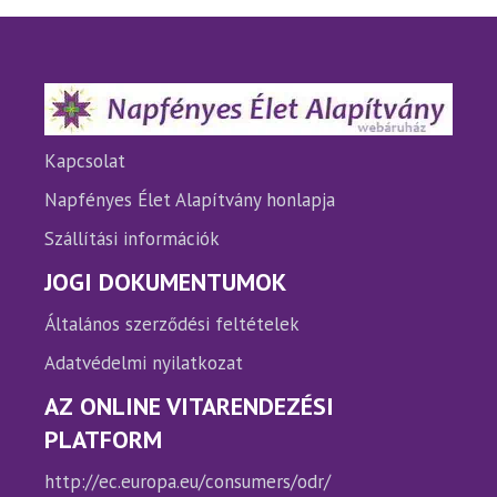
A
A
változatok
változ
a
a
termékoldalon
termé
választhatók
válasz
ki
ki
Kapcsolat
Napfényes Élet Alapítvány honlapja
Szállítási információk
JOGI DOKUMENTUMOK
Általános szerződési feltételek
Adatvédelmi nyilatkozat
AZ ONLINE VITARENDEZÉSI
PLATFORM
http://ec.europa.eu/consumers/odr/