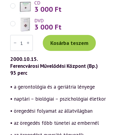
CD
3 000
Ft
DVD
3 000
Ft
Váradi
Tibor
Kosárba teszem
előadás
(165)
—
2000.10.15.
Öregedés:
Ferencvárosi Művelődési Központ (Bp.)
betegség
vagy
93 perc
természetes
folyamat?
(2000.10.15.)
• a gerontológia és a geriátria lényege
mennyiség
• naptári – biológiai – pszichológiai életkor
• öregedési folyamat az állatvilágban
• az öregedés főbb tünetei az embernél