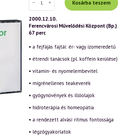
Tibor
Kosárba teszem
előadás
(176)
—
2000.12.10.
Népbetegségek
Ferencvárosi Művelődési Központ (Bp.)
megelőzése
és
67 perc
szelíd
gyógymódjai
1.
• a fejfájás fajtái: ér- vagy izomeredetű
rész
–
• étrendi tanácsok (pl. koffein kerülése)
Fejfájás
(2000.12.10.)
mennyiség
• vitamin- és nyomelembevitel
• migrénellenes teakeverék
• gyógynövények és illóolajok
• hidroterápia és homeopátia
• a rendezett alvási ritmus fontossága
• légzőgyakorlatok