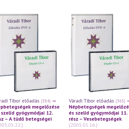
radi Tibor előadás
—
Váradi Tibor előadás
(384)
(365)
pbetegségek megelőzése
Népbetegségek megelőzé
 szelíd gyógymódjai 12.
és szelíd gyógymódjai 11.
sz – A tüdő betegségei
rész – Vesebetegségek
005.05.22.)
(2005.01.16.)