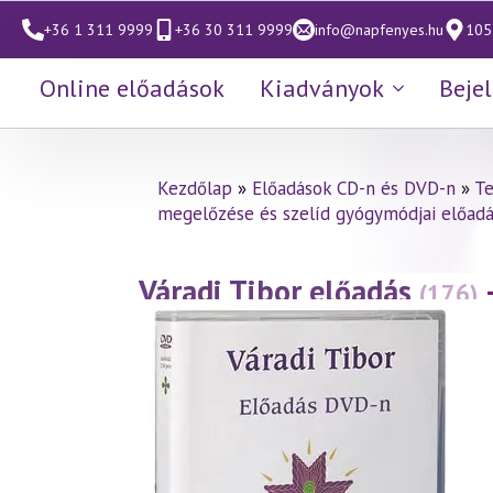
+36 1 311 9999
+36 30 311 9999
info@napfenyes.hu
1053
Online előadások
Kiadványok
Beje
Kezdőlap
»
Előadások CD-n és DVD-n
»
Te
megelőzése és szelíd gyógymódjai előadá
Váradi Tibor előadás
(176)
Fejfájás
(2000.12.10.)