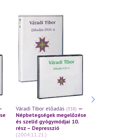
—
Váradi Tibor előadás
—
Váradi Tibor előa
(358)
se
Népbetegségek megelőzése
Népbetegségek 
és szelíd gyógymódjai 10.
és szelíd gyógymó
rész – Depresszió
rész – Bőrbeteg
(2004.11.21.)
(2004.09.19.)