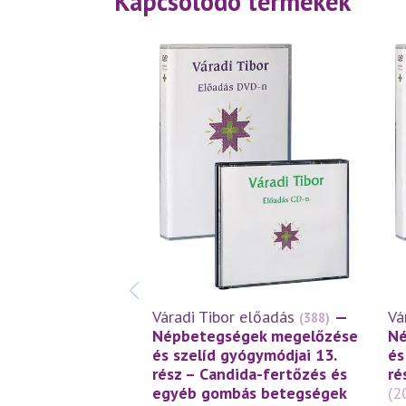
Kapcsolodó termékek
Váradi Tibor előadás
—
Vá
(388)
Népbetegségek megelőzése
Né
és szelíd gyógymódjai 13.
és
rész – Candida-fertőzés és
ré
egyéb gombás betegségek
(2