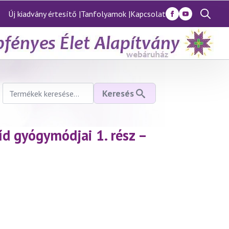
Új kiadvány értesítő |
Tanfolyamok |
Kapcsolat
Search
for:
Keresés
Keresés
a
következőre:
d gyógymódjai 1. rész –