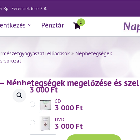
 Bp., Ferenciek tere 7-8.
0
lentkezés
Pénztár
rmészetgyógyászati előadások
»
Népbetegségek
s-sorozat
— Népbetegségek megelőzése és szelí
3 000
Ft
CD
3 000
Ft
DVD
3 000
Ft
Váradi