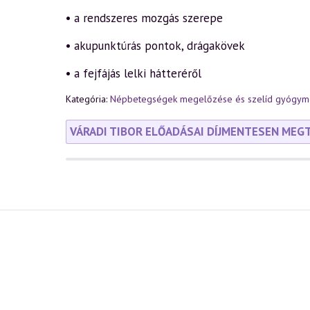
• a rendszeres mozgás szerepe
• akupunktúrás pontok, drágakövek
• a fejfájás lelki hátteréről
Kategória:
Népbetegségek megelőzése és szelíd gyógymó
VÁRADI TIBOR ELŐADÁSAI DÍJMENTESEN MEG