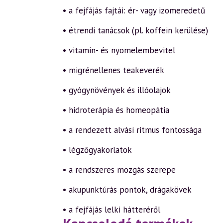
• a fejfájás fajtái: ér- vagy izomeredetű
• étrendi tanácsok (pl. koffein kerülése)
• vitamin- és nyomelembevitel
• migrénellenes teakeverék
• gyógynövények és illóolajok
• hidroterápia és homeopátia
• a rendezett alvási ritmus fontossága
• légzőgyakorlatok
• a rendszeres mozgás szerepe
• akupunktúrás pontok, drágakövek
• a fejfájás lelki hátteréről