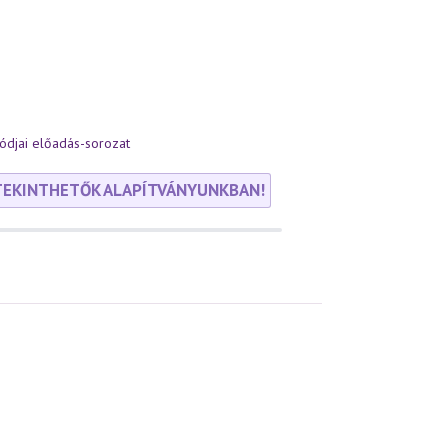
djai előadás-sorozat
TEKINTHETŐK ALAPÍTVÁNYUNKBAN!