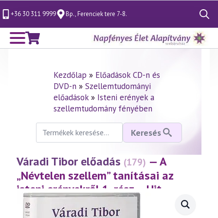
+36 30 311 9999
Bp., Ferenciek tere 7-8.
Search
for:
Kezdőlap
»
Előadások CD-n és
DVD-n
»
Szellemtudományi
előadások
»
Isteni erények a
szellemtudomány fényében
Keresés
Keresés
a
következőre:
Váradi Tibor előadás
— A
(179)
„Névtelen szellem” tanításai az
isteni erényekről 1. rész – Hit
(2001.01.12.)