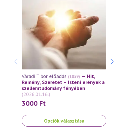
Váradi Tibor előadás
— Hit,
Várad
(1059)
Remény, Szeretet – Isteni erények a
Remén
szellemtudomány fényében
szel
(2026.01.16.)
(2025
3000
Ft
30
Ennek
Ennek
Opciók választása
a
a