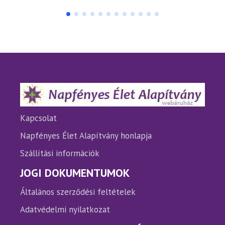
terméknek
termé
több
több
variációja
variáci
van.
van.
A
A
változatok
változ
a
a
termékoldalon
termé
választhatók
válasz
ki
ki
Kapcsolat
Napfényes Élet Alapítvány honlapja
Szállítási információk
JOGI DOKUMENTUMOK
Általános szerződési feltételek
Adatvédelmi nyilatkozat