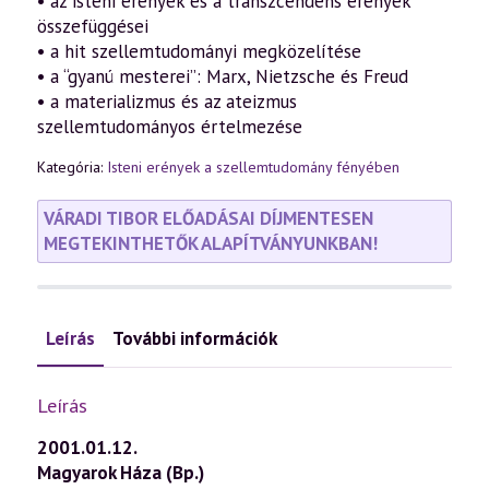
• az isteni erények és a transzcendens erények
összefüggései
• a hit szellemtudományi megközelítése
• a “gyanú mesterei”: Marx, Nietzsche és Freud
• a materializmus és az ateizmus
szellemtudományos értelmezése
Kategória:
Isteni erények a szellemtudomány fényében
VÁRADI TIBOR ELŐADÁSAI DÍJMENTESEN
MEGTEKINTHETŐK ALAPÍTVÁNYUNKBAN!
Leírás
További információk
Leírás
2001.01.12.
Magyarok Háza (Bp.)