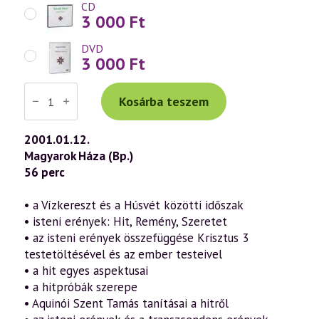
CD
3 000
Ft
DVD
3 000
Ft
Váradi
Tibor
Kosárba teszem
előadás
(179)
—
2001.01.12.
A
Magyarok Háza (Bp.)
„Névtelen
szellem”
56 perc
tanításai
az
isteni
• a Vízkereszt és a Húsvét közötti időszak
erényekről
• isteni erények: Hit, Remény, Szeretet
1.
rész
• az isteni erények összefüggése Krisztus 3
–
testetöltésével és az ember testeivel
Hit
(2001.01.12.)
• a hit egyes aspektusai
mennyiség
• a hitpróbák szerepe
• Aquinói Szent Tamás tanításai a hitről