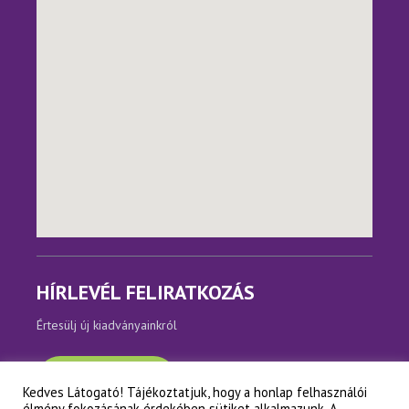
HÍRLEVÉL FELIRATKOZÁS
Értesülj új kiadványainkról
Feliratkozom
Kedves Látogató! Tájékoztatjuk, hogy a honlap felhasználói
élmény fokozásának érdekében sütiket alkalmazunk. A