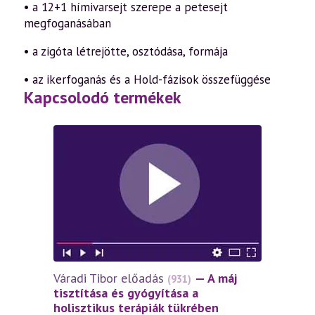
• a 12+1 hímivarsejt szerepe a petesejt
megfoganásában
• a zigóta létrejötte, osztódása, formája
• az ikerfoganás és a Hold-fázisok összefüggése
Kapcsolodó termékek
Váradi Tibor előadás
— A máj
(931)
tisztítása és gyógyítása a
holisztikus terápiák tükrében