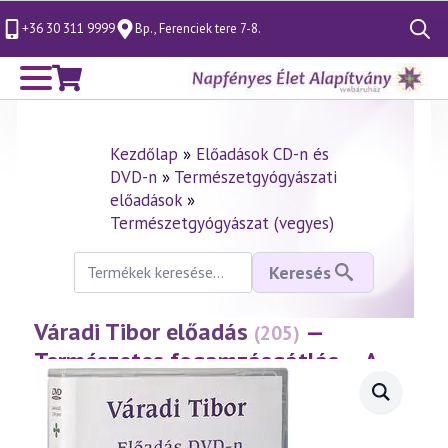
+36 30 311 9999
Bp., Ferenciek tere 7-8.
Search
for:
Kezdőlap
»
Előadások CD-n és
DVD-n
»
Természetgyógyászati
előadások
»
Természetgyógyászat (vegyes)
Keresés
Keresés
a
következőre:
Váradi Tibor előadás
—
(205)
Természetes fogamzásgátlás – A
Billings-módszer
(2001.05.25.)