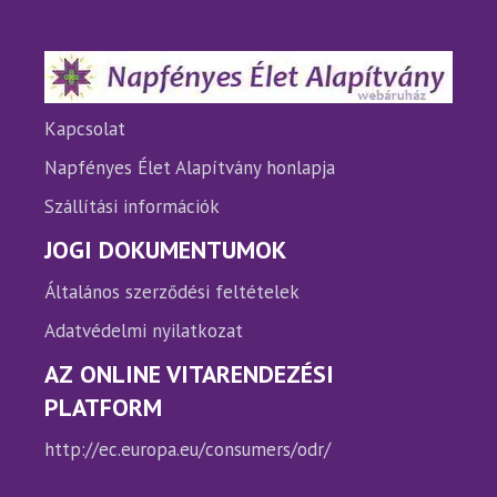
változatok
változ
a
a
termékoldalon
termé
választhatók
válasz
ki
ki
Kapcsolat
Napfényes Élet Alapítvány honlapja
Szállítási információk
JOGI DOKUMENTUMOK
Általános szerződési feltételek
Adatvédelmi nyilatkozat
AZ ONLINE VITARENDEZÉSI
PLATFORM
http://ec.europa.eu/consumers/odr/