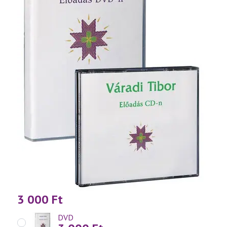
3 000
Ft
DVD