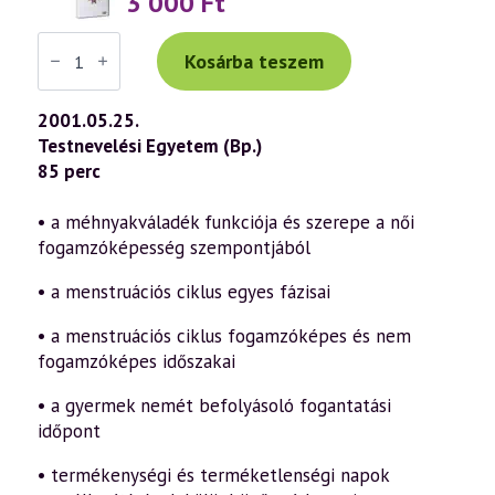
3 000
Ft
Váradi
Tibor
Kosárba teszem
előadás
(205)
—
2001.05.25.
Természetes
Testnevelési Egyetem (Bp.)
fogamzásgátlás
–
85 perc
A
Billings-
módszer
• a méhnyakváladék funkciója és szerepe a női
(2001.05.25.)
fogamzóképesség szempontjából
mennyiség
• a menstruációs ciklus egyes fázisai
• a menstruációs ciklus fogamzóképes és nem
fogamzóképes időszakai
• a gyermek nemét befolyásoló fogantatási
időpont
• termékenységi és terméketlenségi napok