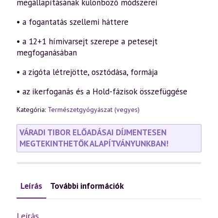
megállapításának különböző módszerei
• a fogantatás szellemi háttere
• a 12+1 hímivarsejt szerepe a petesejt
megfoganásában
• a zigóta létrejötte, osztódása, formája
• az ikerfoganás és a Hold-fázisok összefüggése
Kategória:
Természetgyógyászat (vegyes)
VÁRADI TIBOR ELŐADÁSAI DÍJMENTESEN
MEGTEKINTHETŐK ALAPÍTVÁNYUNKBAN!
Leírás
További információk
Leírás