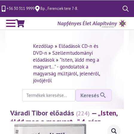
+36 30 311 9999
Bp., Ferenciek tere 7-8.
Search
for:
Kezdőlap
»
Előadások CD-n és
DVD-n
»
Szellemtudományi
előadások
»
"Isten, áldd meg a
magyart..." - gondolatok a
magyarság múltjáról, jelenéről,
jövőjéről
Keresés
Keresés
a
következőre:
Váradi Tibor előadás
— „Isten,
(224)
áldd meg a magyart…” 4. rész
(2001.12.14.)