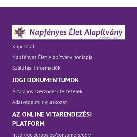
A
A
változatok
változ
a
a
termékoldalon
termé
választhatók
válasz
ki
ki
Kapcsolat
Napfényes Élet Alapítvány honlapja
Szállítási információk
JOGI DOKUMENTUMOK
Általános szerződési feltételek
Adatvédelmi nyilatkozat
AZ ONLINE VITARENDEZÉSI
PLATFORM
http://ec.europa.eu/consumers/odr/