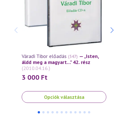
Váradi Tibor előadás
— „Isten,
Várad
(547)
áldd meg a magyart…” 42. rész
áldd 
(2010.04.16.)
(2010
3 000
Ft
3 0
Ennek
Ennek
Opciók választása
a
a
terméknek
termé
több
több
variációja
variáci
van.
van.