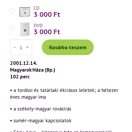
CD
3 000
Ft
DVD
3 000
Ft
Váradi
Tibor
Kosárba teszem
előadás
(224)
—
2001.12.14.
„Isten,
Magyarok Háza (Bp.)
áldd
meg
102 perc
a
magyart...”
4.
• a tordosi és tatárlaki ékírásos leletek; a hétezer
rész
éves magyar ima
(2001.12.14.)
mennyiség
• a székely-magyar rovásírás
• sumér-magyar kapcsolatok