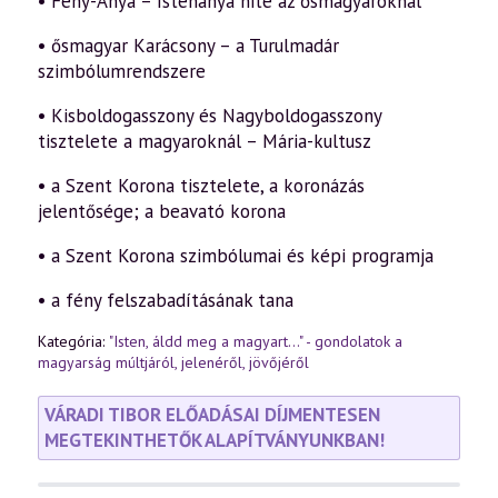
• Fény-Anya – Istenanya hite az ősmagyaroknál
• ősmagyar Karácsony – a Turulmadár
szimbólumrendszere
• Kisboldogasszony és Nagyboldogasszony
tisztelete a magyaroknál – Mária-kultusz
• a Szent Korona tisztelete, a koronázás
jelentősége; a beavató korona
• a Szent Korona szimbólumai és képi programja
• a fény felszabadításának tana
Kategória:
"Isten, áldd meg a magyart..." - gondolatok a
magyarság múltjáról, jelenéről, jövőjéről
VÁRADI TIBOR ELŐADÁSAI DÍJMENTESEN
MEGTEKINTHETŐK ALAPÍTVÁNYUNKBAN!