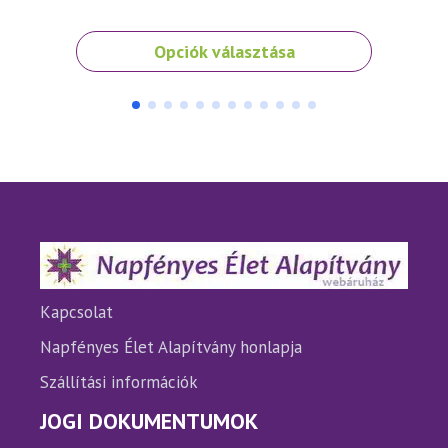
Ennek
Ennek
Opciók választása
a
a
terméknek
termé
több
több
variációja
variáci
van.
van.
A
A
változatok
változ
a
a
termékoldalon
termé
választhatók
válasz
ki
ki
Kapcsolat
Napfényes Élet Alapítvány honlapja
Szállítási információk
JOGI DOKUMENTUMOK