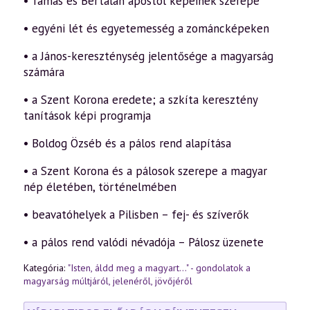
• Tamás és Bertalan apostol képeinek szerepe
• egyéni lét és egyetemesség a zománcképeken
• a János-kereszténység jelentősége a magyarság
számára
• a Szent Korona eredete; a szkíta keresztény
tanítások képi programja
• Boldog Özséb és a pálos rend alapítása
• a Szent Korona és a pálosok szerepe a magyar
nép életében, történelmében
• beavatóhelyek a Pilisben – fej- és szíverők
• a pálos rend valódi névadója – Pálosz üzenete
Kategória:
"Isten, áldd meg a magyart..." - gondolatok a
magyarság múltjáról, jelenéről, jövőjéről