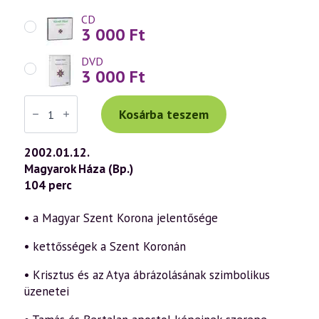
CD
3 000
Ft
DVD
3 000
Ft
Váradi
Tibor
Kosárba teszem
előadás
(226)
—
2002.01.12.
„Isten,
Magyarok Háza (Bp.)
áldd
meg
104 perc
a
magyart...”
5.
• a Magyar Szent Korona jelentősége
rész
(2002.01.12.)
• kettősségek a Szent Koronán
mennyiség
• Krisztus és az Atya ábrázolásának szimbolikus
üzenetei