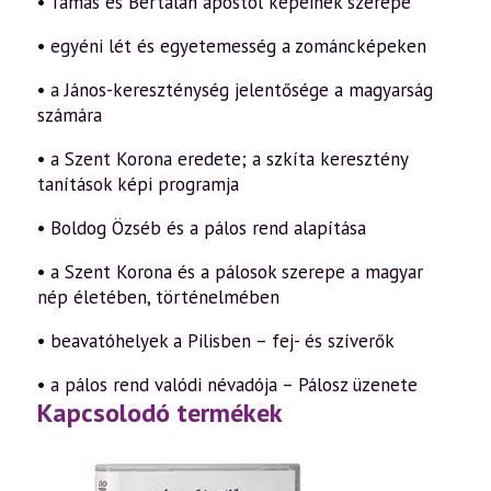
• Tamás és Bertalan apostol képeinek szerepe
• egyéni lét és egyetemesség a zománcképeken
• a János-kereszténység jelentősége a magyarság
számára
• a Szent Korona eredete; a szkíta keresztény
tanítások képi programja
• Boldog Özséb és a pálos rend alapítása
• a Szent Korona és a pálosok szerepe a magyar
nép életében, történelmében
• beavatóhelyek a Pilisben – fej- és szíverők
• a pálos rend valódi névadója – Pálosz üzenete
Kapcsolodó termékek