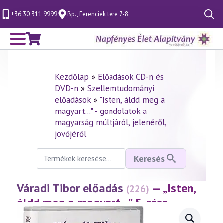
+36 30 311 9999
Bp., Ferenciek tere 7-8.
Search
for:
Kezdőlap
»
Előadások CD-n és
DVD-n
»
Szellemtudományi
előadások
»
"Isten, áldd meg a
magyart..." - gondolatok a
magyarság múltjáról, jelenéről,
jövőjéről
Keresés
Keresés
a
következőre:
Váradi Tibor előadás
— „Isten,
(226)
áldd meg a magyart…” 5. rész
(2002.01.12.)