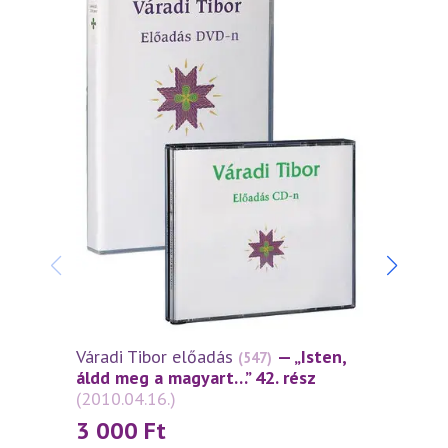
Váradi Tibor előadás
— „Isten,
Várad
(547)
áldd meg a magyart…” 42. rész
áldd 
(2010.04.16.)
(2010
3 000
Ft
3 0