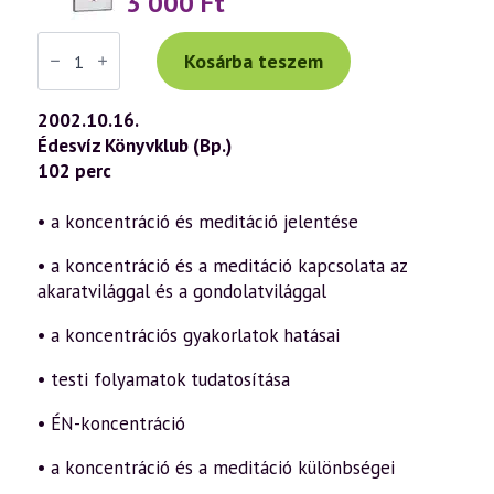
3 000
Ft
Váradi
Tibor
Kosárba teszem
előadás
(268)
—
2002.10.16.
Koncentráció
Édesvíz Könyvklub (Bp.)
és
meditáció
102 perc
1.
rész
(2002.10.16.)
• a koncentráció és meditáció jelentése
mennyiség
• a koncentráció és a meditáció kapcsolata az
akaratvilággal és a gondolatvilággal
• a koncentrációs gyakorlatok hatásai
• testi folyamatok tudatosítása
• ÉN-koncentráció
• a koncentráció és a meditáció különbségei