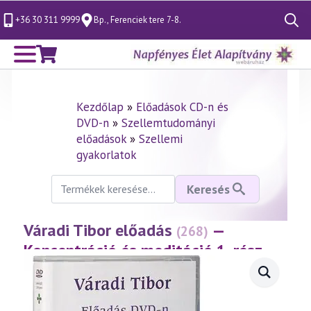
+36 30 311 9999
Bp., Ferenciek tere 7-8.
Search
for:
Kezdőlap
»
Előadások CD-n és
DVD-n
»
Szellemtudományi
előadások
»
Szellemi
gyakorlatok
Keresés
Keresés
a
következőre:
Váradi Tibor előadás
—
(268)
Koncentráció és meditáció 1. rész
(2002.10.16.)