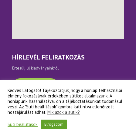
HÍRLEVÉL FELIRATKOZÁS
Értesülj új kiadványainkról
Feliratkozom
Kedves Látogató! Tájékoztatjuk, hogy a honlap felhasználói
élmény fokozásának érdekében sütiket alkalmazunk. A
honlapunk használatával ön a tájékoztatásunkat tudomásul
veszi. Az "Süti beállítások" gombra kattintva ellenőrzött
Copyright © Napfényes Élet Alapítvány
hozzájárulást adhat.
Mik azok a sütik?
Süti beállítások
Elfogadom