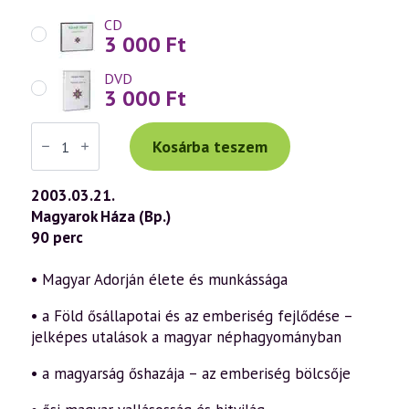
CD
3 000
Ft
DVD
3 000
Ft
Váradi
Tibor
Kosárba teszem
előadás
(292)
—
2003.03.21.
„Isten,
Magyarok Háza (Bp.)
áldd
meg
90 perc
a
magyart…”
14.
• Magyar Adorján élete és munkássága
rész
(2003.03.21.)
• a Föld ősállapotai és az emberiség fejlődése –
mennyiség
jelképes utalások a magyar néphagyományban
• a magyarság őshazája – az emberiség bölcsője