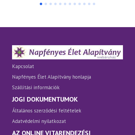
több
több
variációja
variáci
van.
van.
A
A
változatok
változ
a
a
termékoldalon
termé
választhatók
válasz
ki
ki
Kapcsolat
Napfényes Élet Alapítvány honlapja
Szállítási információk
JOGI DOKUMENTUMOK
Általános szerződési feltételek
Adatvédelmi nyilatkozat
AZ ONLINE VITARENDEZÉSI