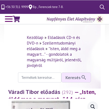
+36 30 311 9999
Bp., Ferenciek tere 7-8.
Search
for:
Kezdőlap
»
Előadások CD-n és
DVD-n
»
Szellemtudományi
előadások
»
"Isten, áldd meg a
magyart..." - gondolatok a
magyarság múltjáról, jelenéről,
jövőjéről
Keresés
Keresés
a
következőre:
Váradi Tibor előadás
— „Isten,
(292)
áldd meg a magyart…” 14. rész
(2003.03.21.)