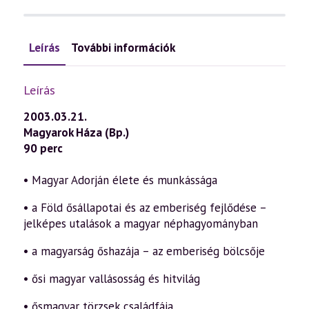
Leírás
További információk
Leírás
2003.03.21.
Magyarok Háza (Bp.)
90 perc
• Magyar Adorján élete és munkássága
• a Föld ősállapotai és az emberiség fejlődése –
jelképes utalások a magyar néphagyományban
• a magyarság őshazája – az emberiség bölcsője
• ősi magyar vallásosság és hitvilág
• ősmagyar törzsek családfája