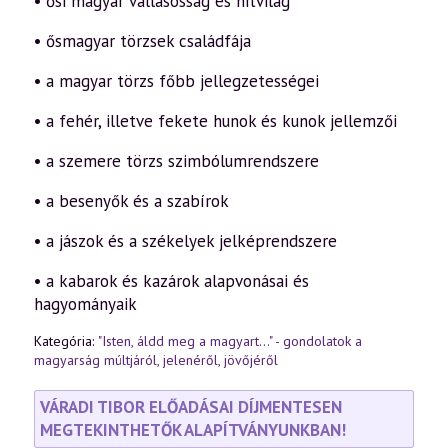
• ősi magyar vallásosság és hitvilág
• ősmagyar törzsek családfája
• a magyar törzs főbb jellegzetességei
• a fehér, illetve fekete hunok és kunok jellemzői
• a szemere törzs szimbólumrendszere
• a besenyők és a szabírok
• a jászok és a székelyek jelképrendszere
• a kabarok és kazárok alapvonásai és
hagyományaik
Kategória:
"Isten, áldd meg a magyart..." - gondolatok a
magyarság múltjáról, jelenéről, jövőjéről
VÁRADI TIBOR ELŐADÁSAI DÍJMENTESEN
MEGTEKINTHETŐK ALAPÍTVÁNYUNKBAN!