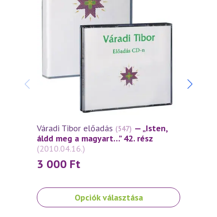
Váradi Tibor előadás
— „Isten,
Várad
(547)
áldd meg a magyart…” 42. rész
áldd 
(2010.04.16.)
(2010
3 000
Ft
3 0
Ennek
Ennek
Opciók választása
a
a
terméknek
termé