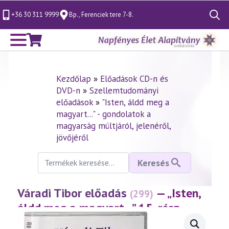
+36 30 311 9999
Bp., Ferenciek tere 7-8.
Search
for:
Kezdőlap
»
Előadások CD-n és
DVD-n
»
Szellemtudományi
előadások
»
"Isten, áldd meg a
magyart..." - gondolatok a
magyarság múltjáról, jelenéről,
jövőjéről
Keresés
Keresés
a
következőre:
Váradi Tibor előadás
— „Isten,
(299)
áldd meg a magyart…” 15. rész
(2003.05.09.)