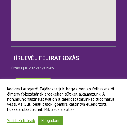
HÍRLEVÉL FELIRATKOZÁS
Értesülj új kiadványainkról
Feliratkozom
Kedves Látogató! Tájékoztatjuk, hogy a honlap felhasználói
élmény fokozásának érdekében sütiket alkalmazunk. A
honlapunk használatával ön a tájékoztatásunkat tudomásul
veszi. Az "Süti beállítások" gombra kattintva ellenőrzött
hozzájárulást adhat.
Mik azok a sütik?
Copyright © Napfényes Élet Alapítvány
Süti beállítások
Elfogadom