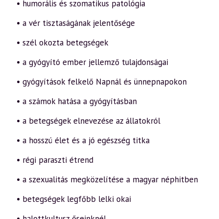
• humorális és szomatikus patológia
• a vér tisztaságának jelentősége
• szél okozta betegségek
• a gyógyító ember jellemző tulajdonságai
• gyógyítások felkelő Napnál és ünnepnapokon
• a számok hatása a gyógyításban
• a betegségek elnevezése az állatokról
• a hosszú élet és a jó egészség titka
• régi paraszti étrend
• a szexualitás megközelítése a magyar néphitben
• betegségek legfőbb lelki okai
• halottkultusz őseinknél