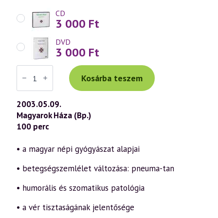
CD
3 000
Ft
DVD
3 000
Ft
Váradi
Tibor
Kosárba teszem
előadás
(299)
—
2003.05.09.
„Isten,
Magyarok Háza (Bp.)
áldd
meg
100 perc
a
magyart…”
15.
• a magyar népi gyógyászat alapjai
rész
(2003.05.09.)
• betegségszemlélet változása: pneuma-tan
mennyiség
• humorális és szomatikus patológia
• a vér tisztaságának jelentősége