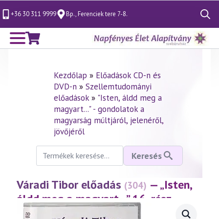
+36 30 311 9999
Bp., Ferenciek tere 7-8.
Search
for:
Kezdőlap
»
Előadások CD-n és
DVD-n
»
Szellemtudományi
előadások
»
"Isten, áldd meg a
magyart..." - gondolatok a
magyarság múltjáról, jelenéről,
jövőjéről
Keresés
Keresés
a
következőre:
Váradi Tibor előadás
— „Isten,
(304)
áldd meg a magyart…” 16. rész
(2003.09.12.)