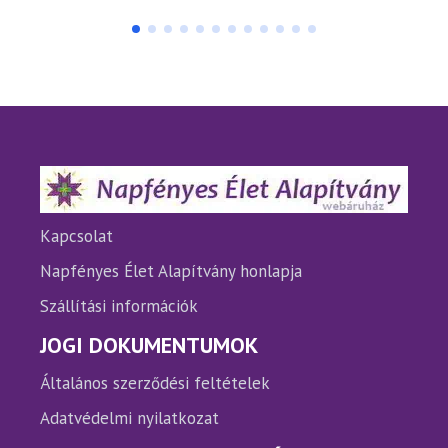
terméknek
termé
több
több
variációja
variáci
van.
van.
A
A
változatok
változ
a
a
termékoldalon
termé
választhatók
válasz
ki
ki
Kapcsolat
Napfényes Élet Alapítvány honlapja
Szállítási információk
JOGI DOKUMENTUMOK
Általános szerződési feltételek
Adatvédelmi nyilatkozat