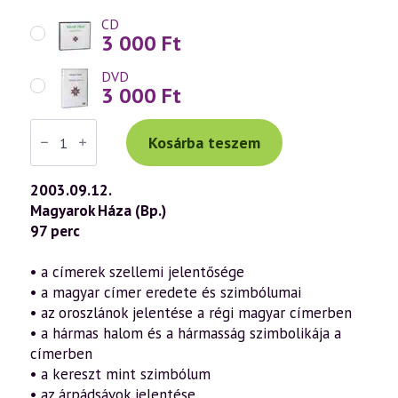
CD
3 000
Ft
DVD
3 000
Ft
Váradi
Tibor
Kosárba teszem
előadás
(304)
—
2003.09.12.
„Isten,
Magyarok Háza (Bp.)
áldd
meg
97 perc
a
magyart...”
16.
• a címerek szellemi jelentősége
rész
• a magyar címer eredete és szimbólumai
(2003.09.12.)
mennyiség
• az oroszlánok jelentése a régi magyar címerben
• a hármas halom és a hármasság szimbolikája a
címerben
• a kereszt mint szimbólum
• az árpádsávok jelentése