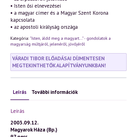
• Isten ősi elnevezései
• a magyar címer és a Magyar Szent Korona
kapcsolata
• az apostoli királyság országa
Kategória:
"Isten, áldd meg a magyart..." - gondolatok a
magyarság múltjáról, jelenéről, jövőjéről
VÁRADI TIBOR ELŐADÁSAI DÍJMENTESEN
MEGTEKINTHETŐK ALAPÍTVÁNYUNKBAN!
Leírás
További információk
Leírás
2003.09.12.
Magyarok Háza (Bp.)
97 perc