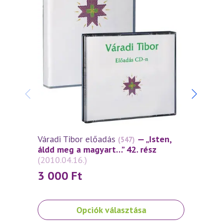
Váradi Tibor előadás
— „Isten,
Várad
(547)
áldd meg a magyart…” 42. rész
áldd 
(2010.04.16.)
(2010
3 000
Ft
3 0
Ennek
Ennek
Opciók választása
a
a