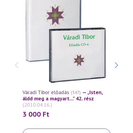
Váradi Tibor előadás
— „Isten,
Várad
(547)
áldd meg a magyart…” 42. rész
áldd 
(2010.04.16.)
(2010
3 000
Ft
3 0
Ennek
Ennek