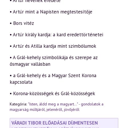
• Artúr nevének eredete
• Artúr mint a Napisten megtestesítője
• Bors vitéz
• Artúr király kardja: a kard eredettörténetei
• Artúr és Atilla kardja mint szimbólumok
• A Grál-kehely szimbolikája és szerepe az
ősmagyar vallásban
• a Grál-kehely és a Magyar Szent Korona
kapcsolata
• Korona-közösségek és Grál-közösségek
Kategória:
"Isten, áldd meg a magyart..." - gondolatok a
magyarság múltjáról, jelenéről, jövőjéről
VÁRADI TIBOR ELŐADÁSAI DÍJMENTESEN