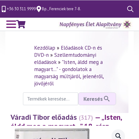
+36 30 311 9999
Bp., Ferenciek tere 7-8.
Search
for:
Kezdőlap
»
Előadások CD-n és
DVD-n
»
Szellemtudományi
előadások
»
"Isten, áldd meg a
magyart..." - gondolatok a
magyarság múltjáról, jelenéről,
jövőjéről
Keresés
Keresés
a
következőre:
Váradi Tibor előadás
— „Isten,
(317)
áldd meg a magyart…” 18. rész
(2003.11.28.)