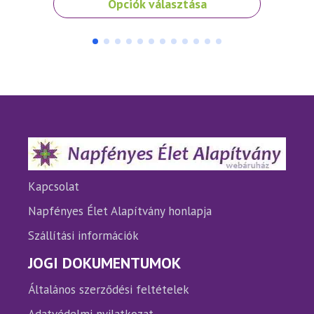
Opciók választása
a
a
terméknek
termé
több
több
variációja
variáci
van.
van.
A
A
változatok
változ
a
a
termékoldalon
termé
választhatók
válasz
ki
ki
Kapcsolat
Napfényes Élet Alapítvány honlapja
Szállítási információk
JOGI DOKUMENTUMOK
Általános szerződési feltételek