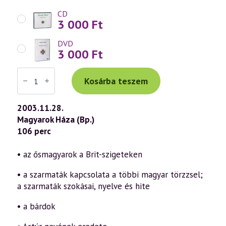
CD
3 000
Ft
DVD
3 000
Ft
Váradi
Tibor
Kosárba teszem
előadás
(317)
—
2003.11.28.
„Isten,
Magyarok Háza (Bp.)
áldd
meg
106 perc
a
magyart...”
18.
• az ősmagyarok a Brit-szigeteken
rész
(2003.11.28.)
• a szarmaták kapcsolata a többi magyar törzzsel;
mennyiség
a szarmaták szokásai, nyelve és hite
• a bárdok