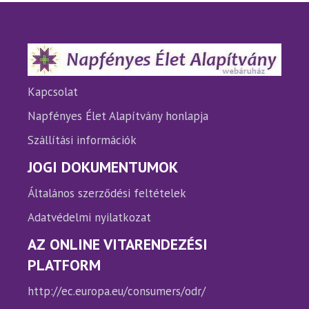
változatok
változ
a
a
termékoldalon
termé
választhatók
válasz
ki
ki
Kapcsolat
Napfényes Élet Alapítvány honlapja
Szállítási információk
JOGI DOKUMENTUMOK
Általános szerződési feltételek
Adatvédelmi nyilatkozat
AZ ONLINE VITARENDEZÉSI
PLATFORM
http://ec.europa.eu/consumers/odr/