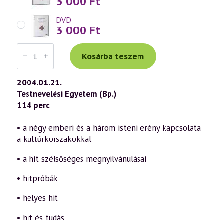
3 000
Ft
DVD
3 000
Ft
Váradi
Tibor
Kosárba teszem
előadás
(323)
—
2004.01.21.
Hit,
Testnevelési Egyetem (Bp.)
Remény,
Szeretet
114 perc
–
isteni
erények
• a négy emberi és a három isteni erény kapcsolata
a
a kultúrkorszakokkal
szellemtudományban
(2004.01.21.)
mennyiség
• a hit szélsőséges megnyilvánulásai
• hitpróbák
• helyes hit
• hit és tudás