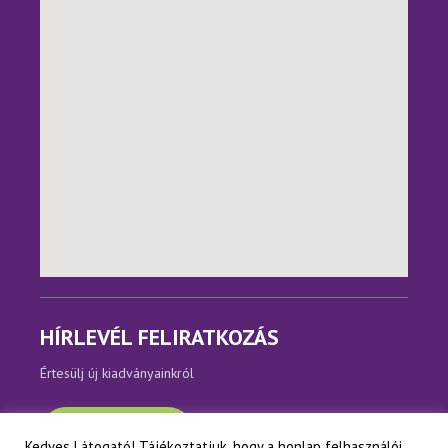
HÍRLEVÉL FELIRATKOZÁS
Értesülj új kiadványainkról
Feliratkozom
Kedves Látogató! Tájékoztatjuk, hogy a honlap felhasználói