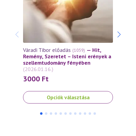
Váradi Tibor előadás
— Hit,
Várad
(1059)
Remény, Szeretet – Isteni erények a
Remén
szellemtudomány fényében
szel
(2026.01.16.)
(2025
3000
Ft
30
Ennek
Ennek
Opciók választása
a
a
terméknek
termé
több
több
variációja
variáci
van.
van.
A
A