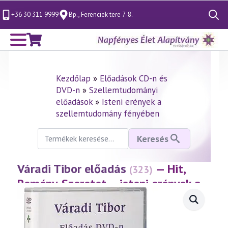
+36 30 311 9999
Bp., Ferenciek tere 7-8.
Search
for:
Kezdőlap
»
Előadások CD-n és
DVD-n
»
Szellemtudományi
előadások
»
Isteni erények a
szellemtudomány fényében
Keresés
Keresés
a
következőre:
Váradi Tibor előadás
— Hit,
(323)
Remény, Szeretet – isteni erények a
szellemtudományban
(2004.01.21.)