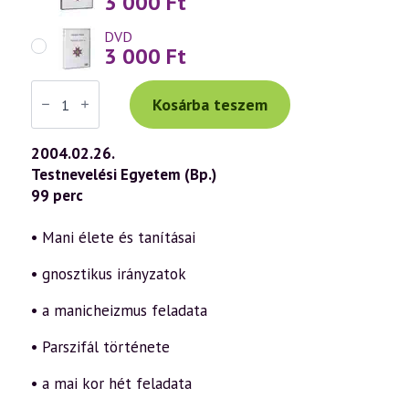
3 000
Ft
DVD
3 000
Ft
Váradi
Tibor
Kosárba teszem
előadás
(330)
—
2004.02.26.
Manicheista
Testnevelési Egyetem (Bp.)
impulzus
a
99 perc
tudati
lélek
korában
• Mani élete és tanításai
(2004.02.26.)
mennyiség
• gnosztikus irányzatok
• a manicheizmus feladata
• Parszifál története
• a mai kor hét feladata