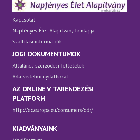
választhatók
válasz
ki
ki
Kapcsolat
Napfényes Élet Alapítvány honlapja
Szállítási információk
JOGI DOKUMENTUMOK
Általános szerződési feltételek
Adatvédelmi nyilatkozat
AZ ONLINE VITARENDEZÉSI
PLATFORM
http://ec.europa.eu/consumers/odr/
KIADVÁNYAINK