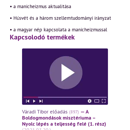
• a manicheizmus aktualitása
• Húsvét és a három szellemtudományi irányzat
• a magyar nép kapcsolata a manicheizmussal
Kapcsolodó termékek
Váradi Tibor előadás
— A
Várad
(897)
Boldogmondások misztériuma –
lépés
Nyolc lépés a teljesség felé (1. rész)
szell
(2021.03.20.)
szere