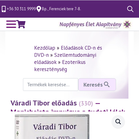
+36 30 311 9999
Bp., Ferenciek tere 7-8.
Search
for:
Kezdőlap
»
Előadások CD-n és
DVD-n
»
Szellemtudományi
előadások
»
Ezoterikus
kereszténység
Keresés
Keresés
a
következőre:
Váradi Tibor előadás
—
(330)
Manicheista impulzus a tudati lélek
korában
(2004.02.26.)