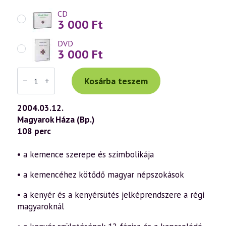
CD
3 000
Ft
DVD
3 000
Ft
Váradi
Tibor
Kosárba teszem
előadás
(333)
—
2004.03.12.
„Isten,
Magyarok Háza (Bp.)
áldd
meg
108 perc
a
magyart…”
21.
• a kemence szerepe és szimbolikája
rész
(2004.03.12.)
• a kemencéhez kötődő magyar népszokások
mennyiség
• a kenyér és a kenyérsütés jelképrendszere a régi
magyaroknál