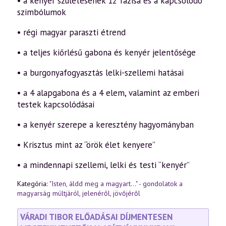
• a kenyér születésének 12 fázisa és a kapcsolódó
szimbólumok
• régi magyar paraszti étrend
• a teljes kiőrlésű gabona és kenyér jelentősége
• a burgonyafogyasztás lelki-szellemi hatásai
• a 4 alapgabona és a 4 elem, valamint az emberi
testek kapcsolódásai
• a kenyér szerepe a keresztény hagyományban
• Krisztus mint az “örök élet kenyere”
• a mindennapi szellemi, lelki és testi “kenyér”
Kategória:
"Isten, áldd meg a magyart..." - gondolatok a
magyarság múltjáról, jelenéről, jövőjéről
VÁRADI TIBOR ELŐADÁSAI DÍJMENTESEN