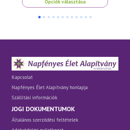
Opciók választása
a
a
terméknek
termé
több
több
variációja
variáci
van.
van.
A
A
változatok
változ
a
a
termékoldalon
termé
választhatók
válasz
ki
ki
Kapcsolat
Napfényes Élet Alapítvány honlapja
Szállítási információk
JOGI DOKUMENTUMOK
Általános szerződési feltételek