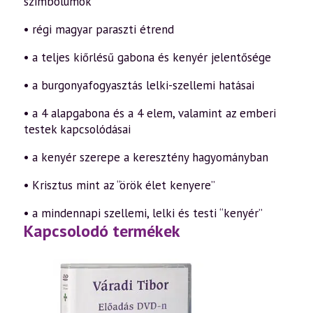
szimbólumok
• régi magyar paraszti étrend
• a teljes kiőrlésű gabona és kenyér jelentősége
• a burgonyafogyasztás lelki-szellemi hatásai
• a 4 alapgabona és a 4 elem, valamint az emberi
testek kapcsolódásai
• a kenyér szerepe a keresztény hagyományban
• Krisztus mint az “örök élet kenyere”
• a mindennapi szellemi, lelki és testi “kenyér”
Kapcsolodó termékek