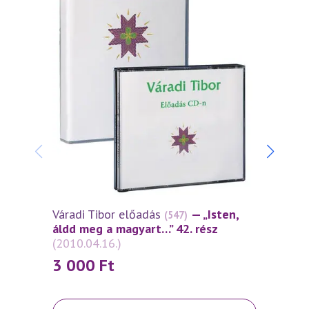
Váradi Tibor előadás
— „Isten,
Várad
(547)
áldd meg a magyart…” 42. rész
áldd 
(2010.04.16.)
(2010
3 000
Ft
3 0
Ennek
Ennek