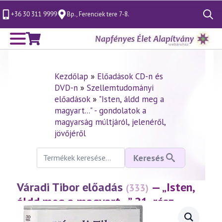
+36 30 311 9999
Bp., Ferenciek tere 7-8.
Search
for:
Kezdőlap
»
Előadások CD-n és
DVD-n
»
Szellemtudományi
előadások
»
"Isten, áldd meg a
magyart..." - gondolatok a
magyarság múltjáról, jelenéről,
jövőjéről
Keresés
Keresés
a
következőre:
Váradi Tibor előadás
— „Isten,
(333)
áldd meg a magyart…” 21. rész
(2004.03.12.)