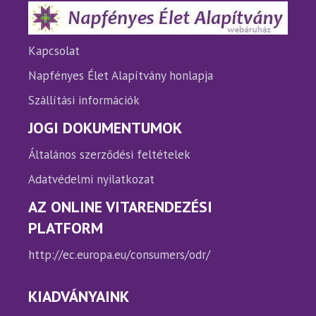
termékoldalon
termé
választhatók
válasz
ki
ki
Kapcsolat
Napfényes Élet Alapítvány honlapja
Szállítási információk
JOGI DOKUMENTUMOK
Általános szerződési feltételek
Adatvédelmi nyilatkozat
AZ ONLINE VITARENDEZÉSI
PLATFORM
http://ec.europa.eu/consumers/odr/
KIADVÁNYAINK