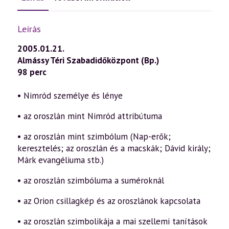
Leírás
2005.01.21.
Almássy Téri Szabadidőközpont (Bp.)
98 perc
• Nimród személye és lénye
• az oroszlán mint Nimród attribútuma
• az oroszlán mint szimbólum (Nap-erők;
keresztelés; az oroszlán és a macskák; Dávid király;
Márk evangéliuma stb.)
• az oroszlán szimbóluma a suméroknál
• az Orion csillagkép és az oroszlánok kapcsolata
• az oroszlán szimbolikája a mai szellemi tanítások