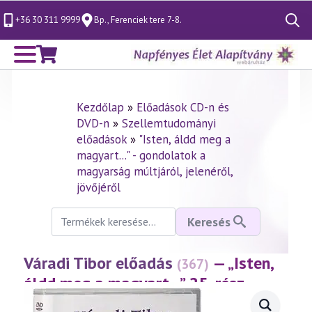
+36 30 311 9999
Bp., Ferenciek tere 7-8.
Search
for:
Kezdőlap
»
Előadások CD-n és
DVD-n
»
Szellemtudományi
előadások
»
"Isten, áldd meg a
magyart..." - gondolatok a
magyarság múltjáról, jelenéről,
jövőjéről
Keresés
Keresés
a
következőre:
Váradi Tibor előadás
— „Isten,
(367)
áldd meg a magyart…” 25. rész
(2005.01.21.)