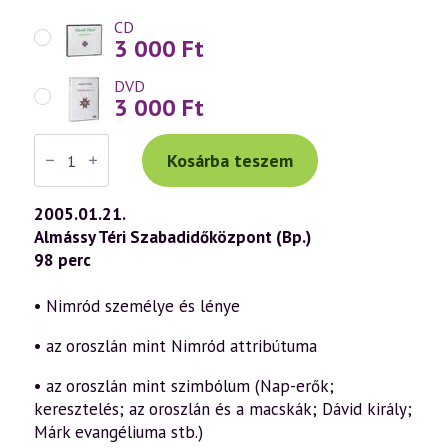
CD
3 000
Ft
DVD
3 000
Ft
Váradi
Tibor
Kosárba teszem
előadás
(367)
—
2005.01.21.
„Isten,
Almássy Téri Szabadidőközpont (Bp.)
áldd
meg
98 perc
a
magyart…”
25.
• Nimród személye és lénye
rész
(2005.01.21.)
• az oroszlán mint Nimród attribútuma
mennyiség
• az oroszlán mint szimbólum (Nap-erők;
keresztelés; az oroszlán és a macskák; Dávid király;
Márk evangéliuma stb.)