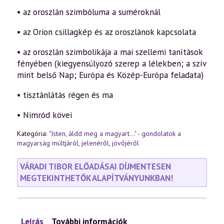
• az oroszlán szimbóluma a suméroknál
• az Orion csillagkép és az oroszlánok kapcsolata
• az oroszlán szimbolikája a mai szellemi tanítások
fényében (kiegyensúlyozó szerep a lélekben; a szív
mint belső Nap; Európa és Közép-Európa feladata)
• tisztánlátás régen és ma
• Nimród kövei
Kategória:
"Isten, áldd meg a magyart..." - gondolatok a
magyarság múltjáról, jelenéről, jövőjéről
VÁRADI TIBOR ELŐADÁSAI DÍJMENTESEN
MEGTEKINTHETŐK ALAPÍTVÁNYUNKBAN!
Leírás
További információk