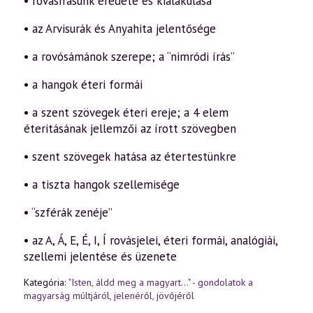
• rovásírásunk eredete és kialakulása
• az Arvisurák és Anyahita jelentősége
• a rovósámánok szerepe; a “nimródi írás”
• a hangok éteri formái
• a szent szövegek éteri ereje; a 4 elem
éteritásának jellemzői az írott szövegben
• szent szövegek hatása az étertestünkre
• a tiszta hangok szellemisége
• “szférák zenéje”
• az A, Á, E, É, I, Í rovásjelei, éteri formái, analógiái,
szellemi jelentése és üzenete
Kategória:
"Isten, áldd meg a magyart..." - gondolatok a
magyarság múltjáról, jelenéről, jövőjéről