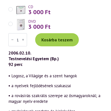
CD
3 000
Ft
DVD
3 000
Ft
Váradi
Tibor
Kosárba teszem
előadás
(408)
—
2006.02.10.
„Isten,
Testnevelési Egyetem (Bp.)
áldd
meg
92 perc
a
magyart…”
29.
• Logosz, a Világige és a szent hangok
rész
(2006.02.10.)
• a nyelvek fejlődésének szakaszai
mennyiség
• a rovásírás szakrális szerepe az ősmagyaroknál; a
magyar nyelv eredete