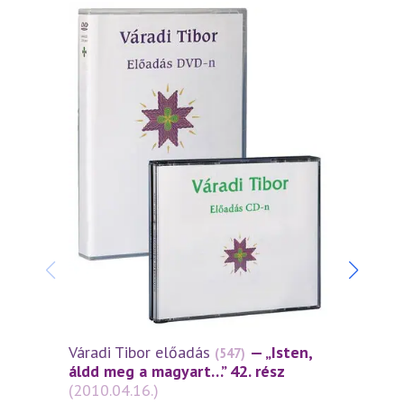
Váradi Tibor előadás
— „Isten,
Várad
(547)
áldd meg a magyart…” 42. rész
áldd 
(2010.04.16.)
(2010