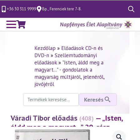
+36 30 311 9999
Bp., Ferenciek tere 7-8.
Search
for:
Kezdőlap
»
Előadások CD-n és
DVD-n
»
Szellemtudományi
előadások
»
"Isten, áldd meg a
magyart..." - gondolatok a
magyarság múltjáról, jelenéről,
jövőjéről
Keresés
Keresés
a
következőre:
Váradi Tibor előadás
— „Isten,
(408)
áldd meg a magyart…” 29. rész
(2006.02.10.)