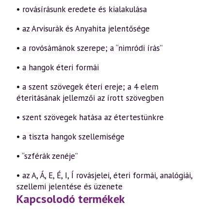
• rovásírásunk eredete és kialakulása
• az Arvisurák és Anyahita jelentősége
• a rovósámánok szerepe; a “nimródi írás”
• a hangok éteri formái
• a szent szövegek éteri ereje; a 4 elem
éteritásának jellemzői az írott szövegben
• szent szövegek hatása az étertestünkre
• a tiszta hangok szellemisége
• “szférák zenéje”
• az A, Á, E, É, I, Í rovásjelei, éteri formái, analógiái,
szellemi jelentése és üzenete
Kapcsolodó termékek