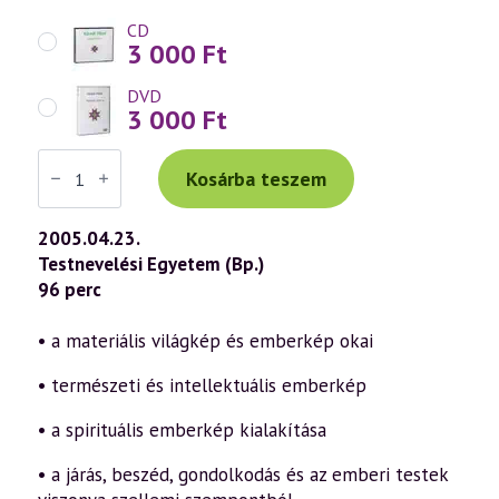
CD
3 000
Ft
DVD
3 000
Ft
Váradi
Tibor
Kosárba teszem
előadás
(419)
—
2005.04.23.
Szellemtudományos
Testnevelési Egyetem (Bp.)
antropológia
5.
96 perc
rész
(2005.04.23.)
mennyiség
• a materiális világkép és emberkép okai
• természeti és intellektuális emberkép
• a spirituális emberkép kialakítása
• a járás, beszéd, gondolkodás és az emberi testek