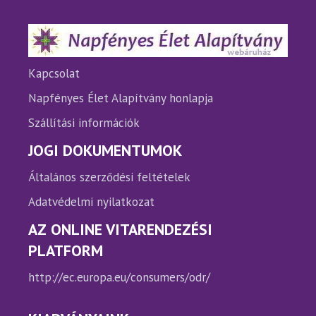
a
a
termékoldalon
termé
választhatók
válasz
ki
ki
Kapcsolat
Napfényes Élet Alapítvány honlapja
Szállítási információk
JOGI DOKUMENTUMOK
Általános szerződési feltételek
Adatvédelmi nyilatkozat
AZ ONLINE VITARENDEZÉSI
PLATFORM
http://ec.europa.eu/consumers/odr/