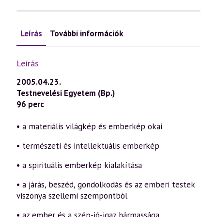
Leírás
További információk
Leírás
2005.04.23.
Testnevelési Egyetem (Bp.)
96 perc
• a materiális világkép és emberkép okai
• természeti és intellektuális emberkép
• a spirituális emberkép kialakítása
• a járás, beszéd, gondolkodás és az emberi testek
viszonya szellemi szempontból
• az ember és a szép-jó-igaz hármassága