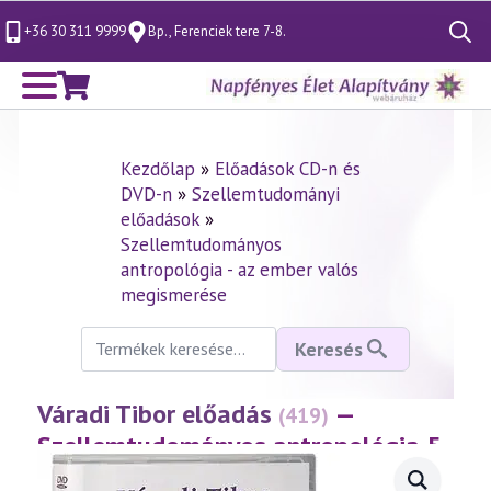
+36 30 311 9999
Bp., Ferenciek tere 7-8.
Search
for:
Kezdőlap
»
Előadások CD-n és
DVD-n
»
Szellemtudományi
előadások
»
Szellemtudományos
antropológia - az ember valós
megismerése
Keresés
Keresés
a
következőre:
Váradi Tibor előadás
—
(419)
Szellemtudományos antropológia 5.
rész
(2005.04.23.)