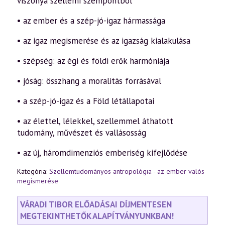
viszonya szellemi szempontból
• az ember és a szép-jó-igaz hármassága
• az igaz megismerése és az igazság kialakulása
• szépség: az égi és földi erők harmóniája
• jóság: összhang a moralitás forrásával
• a szép-jó-igaz és a Föld létállapotai
• az élettel, lélekkel, szellemmel áthatott
tudomány, művészet és vallásosság
• az új, háromdimenziós emberiség kifejlődése
Kategória:
Szellemtudományos antropológia - az ember valós
megismerése
VÁRADI TIBOR ELŐADÁSAI DÍJMENTESEN
MEGTEKINTHETŐK ALAPÍTVÁNYUNKBAN!