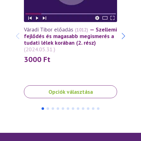
Váradi Tibor előadás
— Szellemi
Várad
(1012)
fejlődés és magasabb megismerés a
és az
tudati lélek korában (2. rész)
tükré
(2024.05.31.)
fejlő
tudati
3000
Ft
(2024
30
Ennek
Ennek
Opciók választása
a
a
terméknek
termé
több
több
variációja
variáci
van.
van.
A
A
változatok
változ