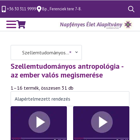
+36 30 311 9999
Bp., Ferenciek tere 7-8.
Search
for:
×
Szellemtudományos antropológia – az ember valós megismerése (31)
Szellemtudományos antropológia -
az ember valós megismerése
1–16 termék, összesen 31 db