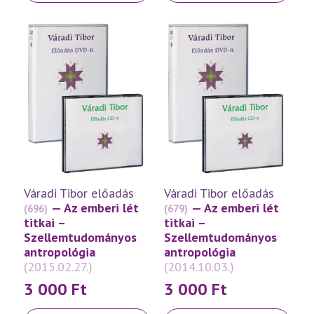
terméknek
terméknek
több
több
variációja
variációja
van.
van.
A
A
változatok
változatok
a
a
termékoldalon
termékoldalon
választhatók
választhatók
ki
ki
Váradi Tibor előadás
Váradi Tibor előadás
— Az emberi lét
— Az emberi lét
(696)
(679)
titkai –
titkai –
Szellemtudományos
Szellemtudományos
antropológia
antropológia
(2015.02.27.)
(2014.10.03.)
3 000
Ft
3 000
Ft