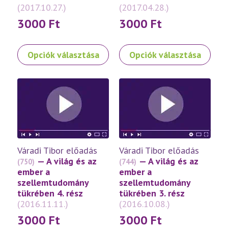
(2017.10.27.)
(2017.04.28.)
3000
Ft
3000
Ft
Ennek
Ennek
Opciók választása
Opciók választása
a
a
terméknek
terméknek
több
több
variációja
variációja
van.
van.
A
A
változatok
változatok
a
a
Váradi Tibor előadás
Váradi Tibor előadás
termékoldalon
termékoldalon
— A világ és az
— A világ és az
(750)
(744)
választhatók
választhatók
ember a
ember a
ki
ki
szellemtudomány
szellemtudomány
tükrében 4. rész
tükrében 3. rész
(2016.11.11.)
(2016.10.08.)
3000
Ft
3000
Ft