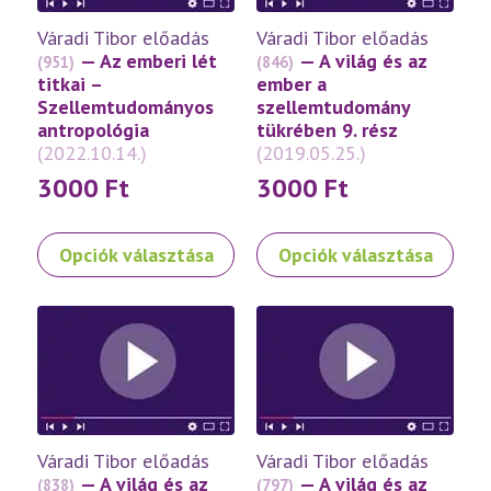
a
a
Váradi Tibor előadás
Váradi Tibor előadás
termékoldalon
termékoldalon
— Az emberi lét
— A világ és az
(951)
(846)
választhatók
választhatók
titkai –
ember a
ki
ki
Szellemtudományos
szellemtudomány
antropológia
tükrében 9. rész
(2022.10.14.)
(2019.05.25.)
3000
Ft
3000
Ft
Ennek
Ennek
Opciók választása
Opciók választása
a
a
terméknek
terméknek
több
több
variációja
variációja
van.
van.
A
A
változatok
változatok
a
a
Váradi Tibor előadás
Váradi Tibor előadás
termékoldalon
termékoldalon
— A világ és az
— A világ és az
(838)
(797)