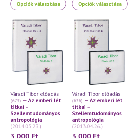
Ennek
Ennek
Opciók választása
Opciók választása
a
a
terméknek
terméknek
több
több
variációja
variációja
van.
van.
A
A
változatok
változatok
a
a
termékoldalon
termékoldalon
választhatók
választhatók
ki
ki
Váradi Tibor előadás
Váradi Tibor előadás
— Az emberi lét
— Az emberi lét
(673)
(636)
titkai –
titkai –
Szellemtudományos
Szellemtudományos
antropológia
antropológia
(2014.05.23.)
(2013.04.26.)
3 000
Ft
3 000
Ft