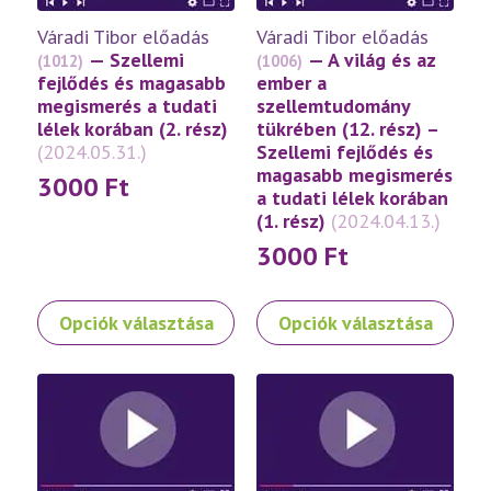
Váradi Tibor előadás
Váradi Tibor előadás
— Szellemi
— A világ és az
(1012)
(1006)
fejlődés és magasabb
ember a
megismerés a tudati
szellemtudomány
lélek korában (2. rész)
tükrében (12. rész) –
(2024.05.31.)
Szellemi fejlődés és
magasabb megismerés
3000
Ft
a tudati lélek korában
(1. rész)
(2024.04.13.)
3000
Ft
Ennek
Ennek
Opciók választása
Opciók választása
a
a
terméknek
terméknek
több
több
variációja
variációja
van.
van.
A
A
változatok
változatok