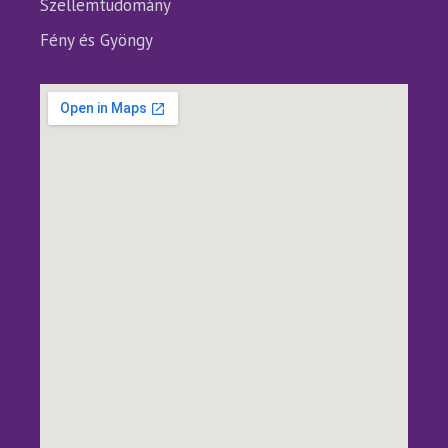
Szellemtudomány
Fény és Gyöngy