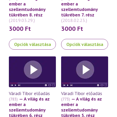
választhatók
választhatók
ember a
ember a
ki
ki
szellemtudomány
szellemtudomány
tükrében 8. rész
tükrében 7. rész
(2019.03.29.)
(2018.02.23.)
3000
Ft
3000
Ft
Ennek
Ennek
Opciók választása
Opciók választása
a
a
terméknek
terméknek
több
több
variációja
variációja
van.
van.
A
A
változatok
változatok
a
a
Váradi Tibor előadás
Váradi Tibor előadás
termékoldalon
termékoldalon
— A világ és az
— A világ és az
(783)
(773)
választhatók
választhatók
ember a
ember a
ki
ki
szellemtudomány
szellemtudomány
tükrében 6. rész
tükrében 5. rész