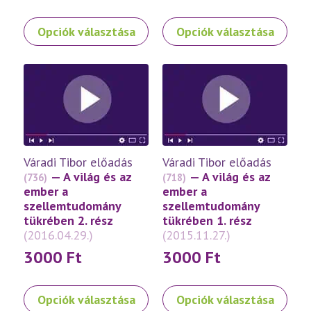
Ennek
Ennek
Opciók választása
Opciók választása
a
a
terméknek
terméknek
több
több
variációja
variációja
van.
van.
A
A
változatok
változatok
a
a
Váradi Tibor előadás
Váradi Tibor előadás
termékoldalon
termékoldalon
— A világ és az
— A világ és az
(736)
(718)
választhatók
választhatók
ember a
ember a
ki
ki
szellemtudomány
szellemtudomány
tükrében 2. rész
tükrében 1. rész
(2016.04.29.)
(2015.11.27.)
3000
Ft
3000
Ft
Ennek
Ennek
Opciók választása
Opciók választása
a
a