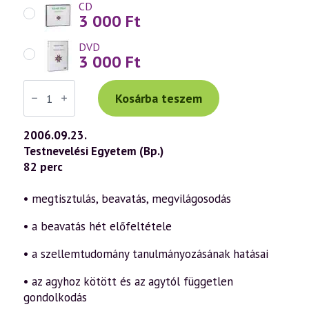
CD
3 000
Ft
DVD
3 000
Ft
Váradi
Tibor
Kosárba teszem
előadás
(424)
—
2006.09.23.
A
Testnevelési Egyetem (Bp.)
szellemtudomány
helyes
82 perc
tanulmányozása
napjainkban
(2006.09.23.)
• megtisztulás, beavatás, megvilágosodás
mennyiség
• a beavatás hét előfeltétele
• a szellemtudomány tanulmányozásának hatásai
• az agyhoz kötött és az agytól független
gondolkodás