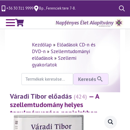
+36 30 311 9999
Bp., Ferenciek tere 7-8.
Search
for:
Kezdőlap
»
Előadások CD-n és
DVD-n
»
Szellemtudományi
előadások
»
Szellemi
gyakorlatok
Keresés
Keresés
a
következőre:
Váradi Tibor előadás
— A
(424)
szellemtudomány helyes
tanulmányozása napjainkban
(2006.09.23.)