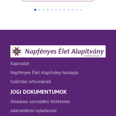
terméknek
termé
több
több
variációja
variáci
van.
van.
A
A
változatok
változ
a
a
termékoldalon
termé
választhatók
válasz
ki
ki
Kapcsolat
Napfényes Élet Alapítvány honlapja
Szállítási információk
JOGI DOKUMENTUMOK
Általános szerződési feltételek
Adatvédelmi nyilatkozat