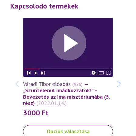
Kapcsolodó termékek
Váradi Tibor előadás
—
Várad
(926)
„Szüntelenül imádkozzatok!” –
„Szün
Bevezetés az ima misztériumába (5.
Bevez
rész)
(2022.01.14.)
rész)
3000
Ft
30
Ennek
Ennek
Opciók választása
a
a