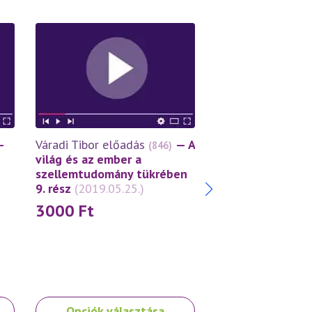
Váradi Tibor előa
—
Váradi Tibor előadás
— A
(846)
világ és az ember
világ és az ember a
szellemtudomány
szellemtudomány tükrében
8. rész
(2019.03.2
9. rész
(2019.05.25.)
3000
Ft
3000
Ft
Ennek
Ennek
Opciók választása
Opciók vála