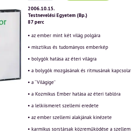
(428)
—
2006.10.15.
Szellemtudományos
Testnevelési Egyetem (Bp.)
antropológia
6.
87 perc
rész
(2006.10.15.)
mennyiség
• az ember mint két világ polgára
• misztikus és tudományos emberkép
• bolygók hatása az éteri világra
• a bolygók mozgásának és ritmusának kapcsolat
• a “Világige”
• a Kozmikus Ember hatása az éteri tablóra
• a lelkiismeret szellemi eredete
• az ember szellemi alakjának kinézete
• karmikus sorstársak közreműködése a szellemi 