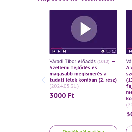
Váradi Tibor előadás
—
Vá
(1012)
Szellemi fejlődés és
A 
magasabb megismerés a
sz
tudati lélek korában (2. rész)
(1
(2024.05.31.)
fe
me
3000
Ft
ko
(2
3
Ennek
En
Opciók választása