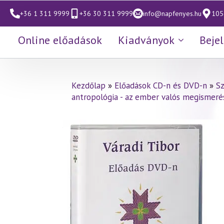
+36 1 311 9999
+36 30 311 9999
info@napfenyes.hu
1053
Online előadások
Kiadványok
Beje
Kezdőlap
»
Előadások CD-n és DVD-n
»
S
antropológia - az ember valós megismeré
Váradi Tibor előadás
(428)