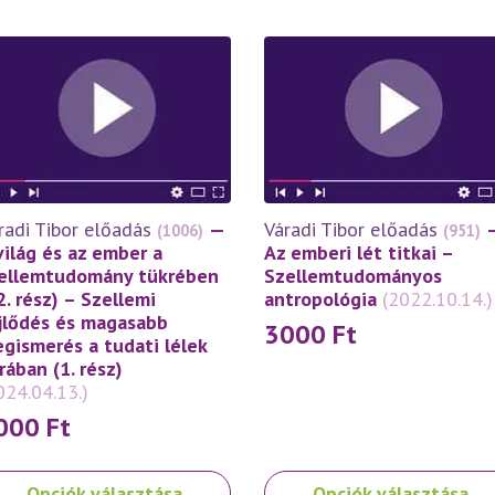
radi Tibor előadás
—
Váradi Tibor előadás
(1006)
(951)
világ és az ember a
Az emberi lét titkai –
ellemtudomány tükrében
Szellemtudományos
2. rész) – Szellemi
antropológia
(2022.10.14.)
jlődés és magasabb
3000
Ft
gismerés a tudati lélek
rában (1. rész)
024.04.13.)
000
Ft
nek
Ennek
Opciók választása
Opciók választása