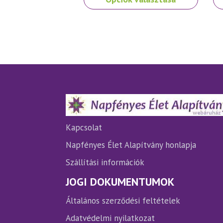
a
a
terméknek
te
több
tö
variációja
var
van.
van
A
A
változatok
vá
a
a
termékoldalon
te
választhatók
vá
ki
ki
Kapcsolat
Napfényes Élet Alapítvány honlapja
Szállítási információk
JOGI DOKUMENTUMOK
Általános szerződési feltételek
Adatvédelmi nyilatkozat