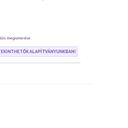
alós megismerése
TEKINTHETŐK ALAPÍTVÁNYUNKBAN!