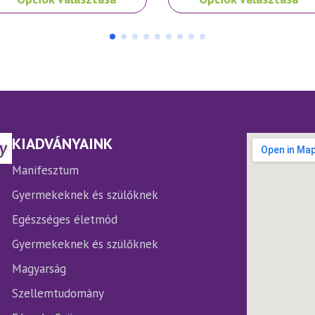
a
rméknek
terméknek
bb
több
iációja
variációja
.
van.
A
ltozatok
változatok
a
rmékoldalon
termékoldalon
KIADVÁNYAINK
laszthatók
választhatók
ki
Manifesztum
Gyermekeknek és szülőknek
Egészséges életmód
Gyermekeknek és szülőknek
Magyarság
Szellemtudomány