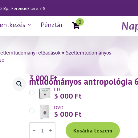
 Bp., Ferenciek tere 7-8.
0
lentkezés
Pénztár
zellemtudományi előadások
»
Szellemtudományos
se
3 000
Ft
— Szellemtudományos antropológia 6.
CD
3 000
Ft
DVD
3 000
Ft
Váradi
Tibor
Kosárba teszem
előadás