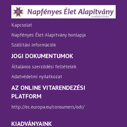
a
a
termékoldalon
termé
választhatók
válasz
ki
ki
Kapcsolat
Napfényes Élet Alapítvány honlapja
Szállítási információk
JOGI DOKUMENTUMOK
Általános szerződési feltételek
Adatvédelmi nyilatkozat
AZ ONLINE VITARENDEZÉSI
PLATFORM
http://ec.europa.eu/consumers/odr/
KIADVÁNYAINK