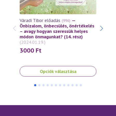
Váradi Tibor előadás
—
(996)
Várad
Önbizalom, önbecsülés, önértékelés
Önbiz
– avagy hogyan szeressük helyes
– ava
módon önmagunkat? (14. rész)
módon
(2024.01.19.)
(2023.
3000
Ft
30
Ennek
Ennek
Opciók választása
a
a
terméknek
termé
több
több
variációja
variáci
van.
van.
A
A
változatok
változ