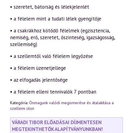
• szeretet, bátorság és lélekjelenlét
• a félelem mint a tudati lélek gyengítője
• a csakrákhoz kötődő félelmek (egzisztencia,
nemiség, erő, szeretet, őszinteség, igazságosság,
szellemiség)
• a szellemtől való félelem legyőzése
• a félelem üzenetjellege
• az elfogadás jelentősége
• a félelem elleni tennivalók 7 pontban
Kategória:
Önmagunk valódi megismerése és átalakítása a
szellemi úton
VÁRADI TIBOR ELŐADÁSAI DÍJMENTESEN
MEGTEKINTHETŐK ALAPÍTVÁNYUNKBAN!