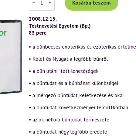
Tibor
Kosárba teszem
előadás
(503)
—
2008.12.13.
Önmagunk
Testnevelési Egyetem (Bp.)
valódi
megismerése
83 perc
és
átalakítása
a
• a bűnbeesés exoterikus és ezoterikus értelme
szellemi
úton
• Kelet és Nyugat a legfőbb bűnről
14.
rész
–
• a bűn utáni “tett-lehetőségek”
Bűntudat
és
• a bűntudat és a bűnbánat különbségei
bűnbánat
1.
(2008.12.13.)
• a mérgező bűntudat keletkezése és okai
mennyiség
• a bűntudat következményei felnőttkorban
• az ok nélküli bűntudat természete
• a bűntudat négy legfőbb eredete