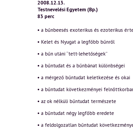
2008.12.13.
Testnevelési Egyetem (Bp.)
83 perc
• a bűnbeesés exoterikus és ezoterikus ért
• Kelet és Nyugat a legfőbb bűnről
• a bűn utáni “tett-lehetőségek”
• a bűntudat és a bűnbánat különbségei
• a mérgező bűntudat keletkezése és okai
• a bűntudat következményei felnőttkorba
• az ok nélküli bűntudat természete
• a bűntudat négy legfőbb eredete
• a feldolgozatlan bűntudat következmény