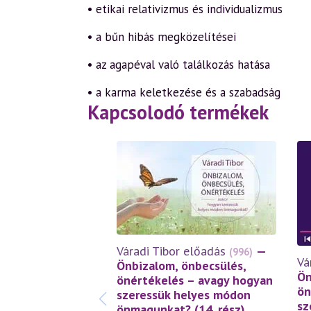
• etikai relativizmus és individualizmus
• a bűn hibás megközelítései
• az agapéval való találkozás hatása
• a karma keletkezése és a szabadság
Kapcsolodó termékek
Váradi Tibor előadás
—
(996)
Vá
Önbizalom, önbecsülés,
Ön
önértékelés – avagy hogyan
ön
szeressük helyes módon
sz
önmagunkat? (14. rész)