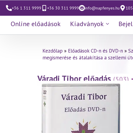
+36 1 311 9999
+36 30 311 9999
info@napfenyes.hu
1053
Online előadások
Kiadványok
Beje
Kezdőlap
»
Előadások CD-n és DVD-n
»
S
megismerése és átalakítása a szellemi út
Váradi Tibor előadás
(503)
14. rész – Bűntudat és bűn