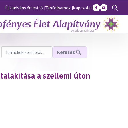
Új kiadvány értesítő |
Tanfolyamok |
Kapcsolat
Search
for:
Keresés
Keresés
a
következőre:
alakítása a szellemi úton