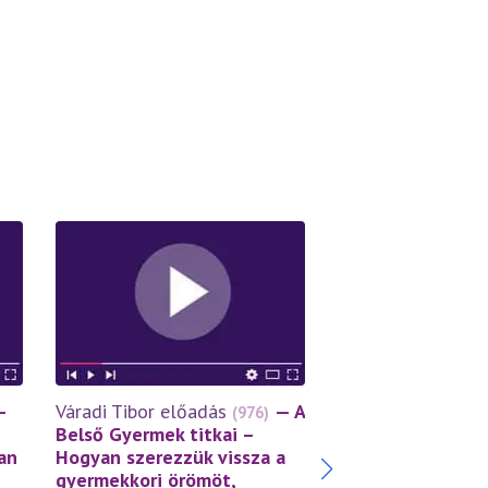
Váradi Tibor előa
—
Váradi Tibor előadás
— A
(976)
Önbizalom, önbec
Belső Gyermek titkai –
önértékelés – a
an
Hogyan szerezzük vissza a
szeressük helye
gyermekkori örömöt,