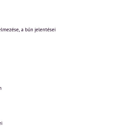
elmezése, a bűn jelentései
n
ei