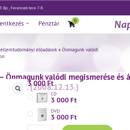
 Bp., Ferenciek tere 7-8.
0
lentkezés
Pénztár
zellemtudományi előadások
»
Önmagunk valódi
on
— Önmagunk valódi megismerése és át
3 000
Ft
bánat 1.
(2008.12.13.)
CD
3 000
Ft
DVD
3 000
Ft
Váradi