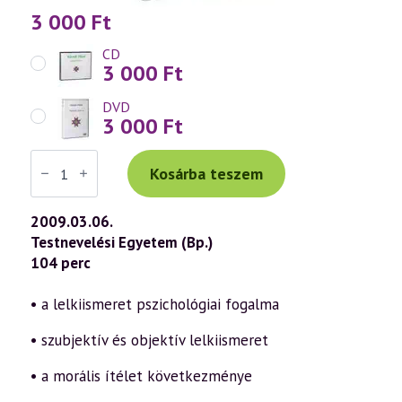
3 000
Ft
CD
3 000
Ft
DVD
3 000
Ft
Váradi
Tibor
Kosárba teszem
előadás
(512)
—
2009.03.06.
Önmagunk
Testnevelési Egyetem (Bp.)
valódi
megismerése
104 perc
és
átalakítása
a
• a lelkiismeret pszichológiai fogalma
szellemi
úton
• szubjektív és objektív lelkiismeret
16.
rész
–
• a morális ítélet következménye
Bűntudat
és