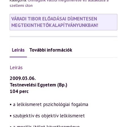
Kategória:
Önmagunk valódi megismerése és átalakítása a
szellemi úton
VÁRADI TIBOR ELŐADÁSAI DÍJMENTESEN
MEGTEKINTHETŐK ALAPÍTVÁNYUNKBAN!
Leírás
További információk
Leírás
2009.03.06.
Testnevelési Egyetem (Bp.)
104 perc
• a lelkiismeret pszichológiai fogalma
• szubjektív és objektív lelkiismeret