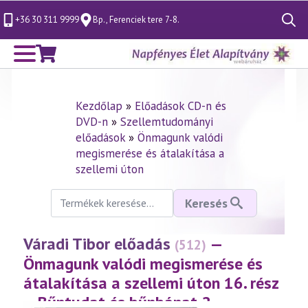
+36 30 311 9999
Bp., Ferenciek tere 7-8.
Search
for:
Kezdőlap
»
Előadások CD-n és
DVD-n
»
Szellemtudományi
előadások
»
Önmagunk valódi
megismerése és átalakítása a
szellemi úton
Keresés
Keresés
a
következőre:
Váradi Tibor előadás
—
(512)
Önmagunk valódi megismerése és
átalakítása a szellemi úton 16. rész
– Bűntudat és bűnbánat 2.