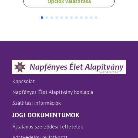
Opciók választása
a
a
terméknek
termé
több
több
variációja
variáci
van.
van.
A
A
változatok
változ
a
a
termékoldalon
termé
választhatók
válasz
ki
ki
Kapcsolat
Napfényes Élet Alapítvány honlapja
Szállítási információk
JOGI DOKUMENTUMOK
Általános szerződési feltételek
Adatvédelmi nyilatkozat