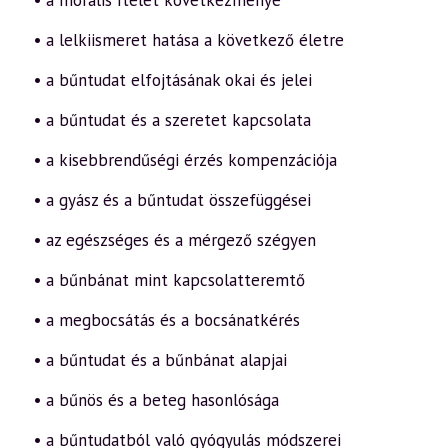
• a morális ítélet következménye
• a lelkiismeret hatása a következő életre
• a bűntudat elfojtásának okai és jelei
• a bűntudat és a szeretet kapcsolata
• a kisebbrendűségi érzés kompenzációja
• a gyász és a bűntudat összefüggései
• az egészséges és a mérgező szégyen
• a bűnbánat mint kapcsolatteremtő
• a megbocsátás és a bocsánatkérés
• a bűntudat és a bűnbánat alapjai
• a bűnös és a beteg hasonlósága
• a bűntudatból való gyógyulás módszerei