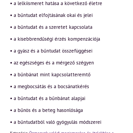
• a lelkiismeret hatása a következő életre
bűnbánat
2.
(2009.03.06.)
• a bűntudat elfojtásának okai és jelei
mennyiség
• a bűntudat és a szeretet kapcsolata
• a kisebbrendűségi érzés kompenzációja
• a gyász és a bűntudat összefüggései
• az egészséges és a mérgező szégyen
• a bűnbánat mint kapcsolatteremtő
• a megbocsátás és a bocsánatkérés
• a bűntudat és a bűnbánat alapjai
• a bűnös és a beteg hasonlósága
• a bűntudatból való gyógyulás módszerei