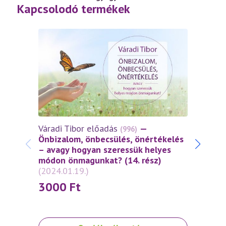
Kapcsolodó termékek
Váradi Tibor előadás
—
(996)
Várad
Önbizalom, önbecsülés, önértékelés
Önbiz
– avagy hogyan szeressük helyes
– ava
módon önmagunkat? (14. rész)
módon
(2024.01.19.)
(2023.
3000
Ft
30
Ennek
Ennek