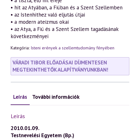
• a tiszta, élő hit ereje
• hit az Atyában, a Fiúban és a Szent Szellemben
• az Istenhithez való eljutás útjai
• a modern ateizmus okai
• az Atya, a Fiú és a Szent Szellem tagadásának
következményei
Kategória:
Isteni erények a szellemtudomány fényében
VÁRADI TIBOR ELŐADÁSAI DÍJMENTESEN
MEGTEKINTHETŐK ALAPÍTVÁNYUNKBAN!
Leírás
További információk
Leírás
2010.01.09.
Testnevelési Egyetem (Bp.)