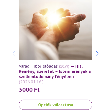
Váradi Tibor előadás
— Hit,
Várad
(1059)
Remény, Szeretet – Isteni erények a
Remén
szellemtudomány fényében
szel
(2026.01.16.)
(2025
3000
Ft
30
Ennek
Ennek
Opciók választása
a
a