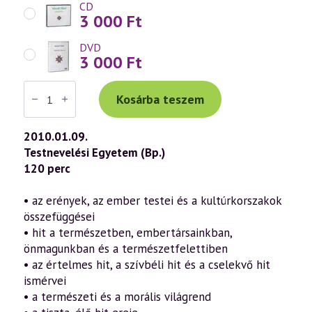
CD
3 000
Ft
DVD
3 000
Ft
Váradi
Tibor
Kosárba teszem
előadás
(535)
—
2010.01.09.
Hit,
Testnevelési Egyetem (Bp.)
Remény,
Szeretet
120 perc
a
szellemtudomány
fényében
• az erények, az ember testei és a kultúrkorszakok
(2010.01.09.)
összefüggései
mennyiség
• hit a természetben, embertársainkban,
önmagunkban és a természetfelettiben
• az értelmes hit, a szívbéli hit és a cselekvő hit
ismérvei
• a természeti és a morális világrend