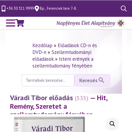
+36 30 311 9999
Bp., Ferenciek tere 7-8.
Search
for:
Kezdőlap
»
Előadások CD-n és
DVD-n
»
Szellemtudományi
előadások
»
Isteni erények a
szellemtudomány fényében
Keresés
Keresés
a
következőre:
Váradi Tibor előadás
— Hit,
(535)
Remény, Szeretet a
szellemtudomány fényében
(2010.01.09.)