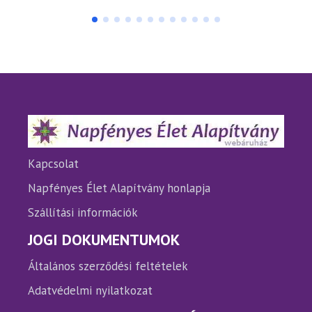
terméknek
termé
több
több
variációja
variáci
van.
van.
A
A
változatok
változ
a
a
termékoldalon
termé
választhatók
válasz
ki
ki
Kapcsolat
Napfényes Élet Alapítvány honlapja
Szállítási információk
JOGI DOKUMENTUMOK
Általános szerződési feltételek
Adatvédelmi nyilatkozat