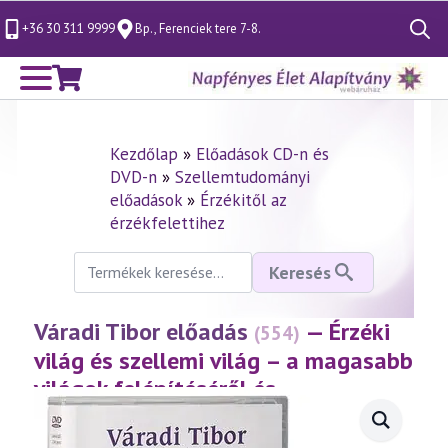
+36 30 311 9999
Bp., Ferenciek tere 7-8.
Search
for:
Kezdőlap
»
Előadások CD-n és
DVD-n
»
Szellemtudományi
előadások
»
Érzékitől az
érzékfelettihez
Keresés
Keresés
a
következőre:
Váradi Tibor előadás
— Érzéki
(554)
világ és szellemi világ – a magasabb
világok felépítéséről és
megismeréséről
(2010.10.10.)