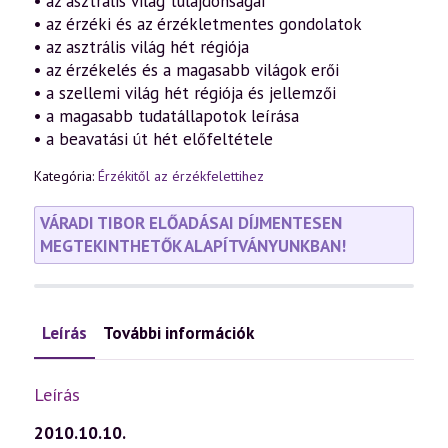
• az asztrális világ tulajdonságai
• az érzéki és az érzékletmentes gondolatok
• az asztrális világ hét régiója
• az érzékelés és a magasabb világok erői
• a szellemi világ hét régiója és jellemzői
• a magasabb tudatállapotok leírása
• a beavatási út hét előfeltétele
Kategória:
Érzékitől az érzékfelettihez
VÁRADI TIBOR ELŐADÁSAI DÍJMENTESEN
MEGTEKINTHETŐK ALAPÍTVÁNYUNKBAN!
Leírás
További információk
Leírás
2010.10.10.