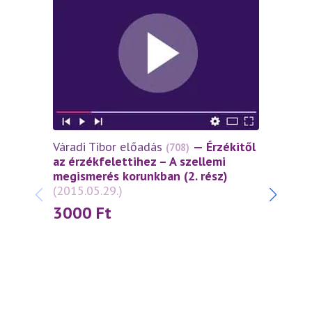
Váradi Tibor előadás
— Érzékitől
Várad
(708)
az érzékfelettihez – A szellemi
az ér
megismerés korunkban (2. rész)
megis
(2015.05.29.)
(2015
3000
Ft
30