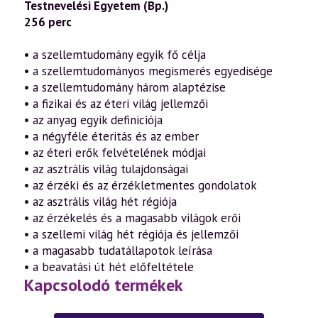
Testnevelési Egyetem (Bp.)
256 perc
• a szellemtudomány egyik fő célja
• a szellemtudományos megismerés egyedisége
• a szellemtudomány három alaptézise
• a fizikai és az éteri világ jellemzői
• az anyag egyik definiciója
• a négyféle éteritás és az ember
• az éteri erők felvételének módjai
• az asztrális világ tulajdonságai
• az érzéki és az érzékletmentes gondolatok
• az asztrális világ hét régiója
• az érzékelés és a magasabb világok erői
• a szellemi világ hét régiója és jellemzői
• a magasabb tudatállapotok leírása
• a beavatási út hét előfeltétele
Kapcsolodó termékek