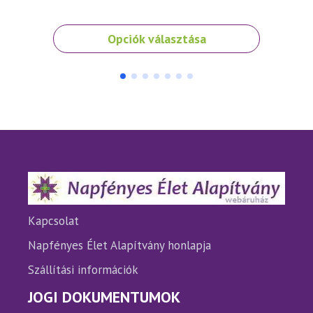
Ennek
Ennek
Opciók választása
a
a
terméknek
termé
több
több
variációja
variáci
van.
van.
A
A
változatok
változ
a
a
termékoldalon
termé
választhatók
válasz
ki
ki
Kapcsolat
Napfényes Élet Alapítvány honlapja
Szállítási információk
JOGI DOKUMENTUMOK