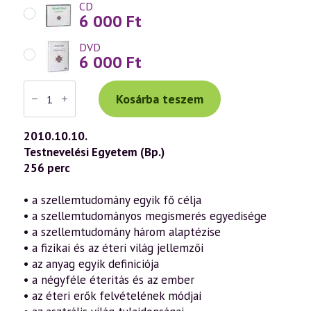
CD
6 000
Ft
DVD
6 000
Ft
Váradi
Tibor
Kosárba teszem
előadás
(554)
—
2010.10.10.
Érzéki
Testnevelési Egyetem (Bp.)
világ
és
256 perc
szellemi
világ
–
• a szellemtudomány egyik fő célja
a
• a szellemtudományos megismerés egyedisége
magasabb
világok
• a szellemtudomány három alaptézise
felépítéséről
• a fizikai és az éteri világ jellemzői
és
megismeréséről
• az anyag egyik definiciója
(2010.10.10.)
• a négyféle éteritás és az ember
mennyiség
• az éteri erők felvételének módjai