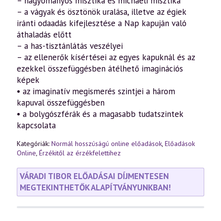
– hagyományos misztika és michaeli misztika
– a vágyak és ösztönök uralása, illetve az égiek
iránti odaadás kifejlesztése a Nap kapuján való
áthaladás előtt
– a has-tisztánlátás veszélyei
– az ellenerők kísértései az egyes kapuknál és az
ezekkel összefüggésben átélhető imaginációs
képek
• az imaginatív megismerés szintjei a három
kapuval összefüggésben
• a bolygószférák és a magasabb tudatszintek
kapcsolata
Kategóriák:
Normál hosszúságú online előadások
,
Előadások
Online
,
Érzékitől az érzékfelettihez
VÁRADI TIBOR ELŐADÁSAI DÍJMENTESEN
MEGTEKINTHETŐK ALAPÍTVÁNYUNKBAN!