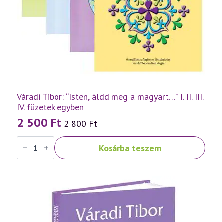
Váradi Tibor: “Isten, áldd meg a magyart…” I. II. III.
IV. füzetek egyben
2 500
Ft
2 800
Ft
Original
Current
Váradi
price
price
Kosárba teszem
Tibor:
was:
is:
"Isten,
áldd
2
2
meg
a
800 Ft.
500 Ft.
magyart..."
I.
II.
III.
IV.