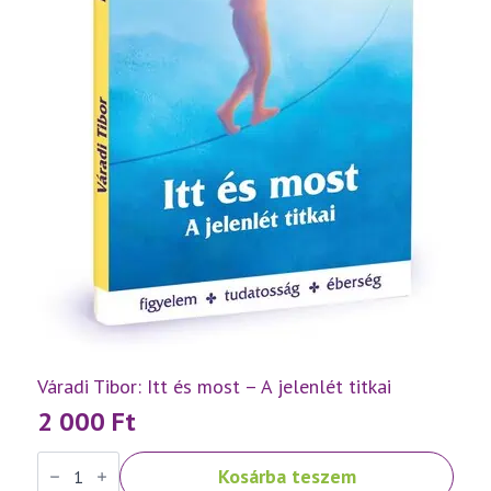
Váradi Tibor: Itt és most – A jelenlét titkai
2 000
Ft
Váradi
Kosárba teszem
Tibor: