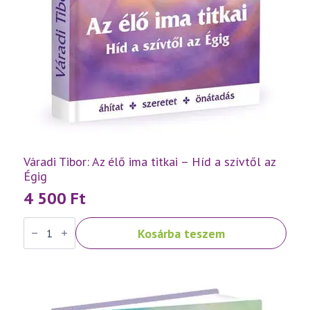
Váradi Tibor: Az élő ima titkai – Híd a szívtől az
Égig
4 500
Ft
Váradi
Kosárba teszem
Tibor:
Az
élő
ima
titkai
–
Híd