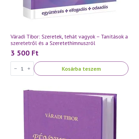
Váradi Tibor: Szeretek, tehát vagyok – Tanítások a
szeretetről és a Szeretethimnuszról
3 500
Ft
Váradi
Kosárba teszem
Tibor:
Szeretek,
tehát
vagyok
–
Tanítások
a
szeretetről
és
a
Szeretethimnuszról
mennyiség