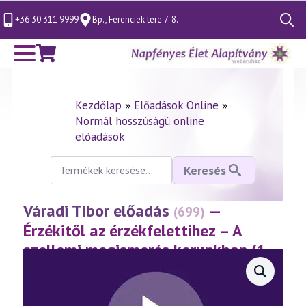
+36 30 311 9999
Bp., Ferenciek tere 7-8.
Search
for:
Kezdőlap
»
Előadások Online
»
Normál hosszúságú online
előadások
Keresés
Keresés
a
következőre:
Váradi Tibor előadás
—
(699)
Érzékitől az érzékfelettihez – A
szellemi megismerés korunkban (1.
rész)
(2015.03.20.)