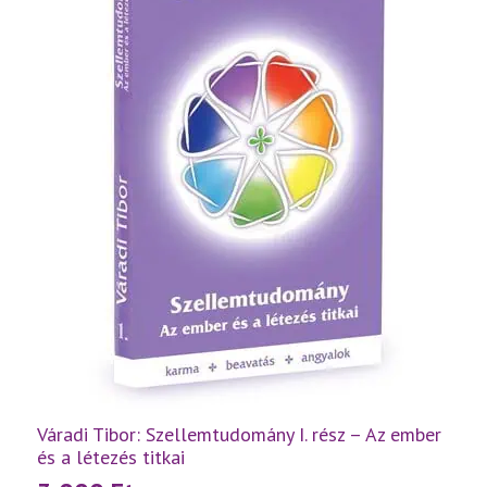
füzetek
egyben
mennyiség
Váradi Tibor: Szellemtudomány I. rész – Az ember
és a létezés titkai