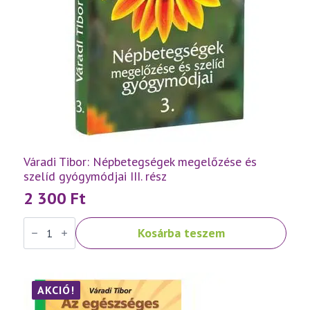
Váradi Tibor: Népbetegségek megelőzése és
szelíd gyógymódjai III. rész
2 300
Ft
Váradi
Kosárba teszem
Tibor:
Népbetegségek
megelőzése
és
szelíd
gyógymódjai
AKCIÓ!
III.