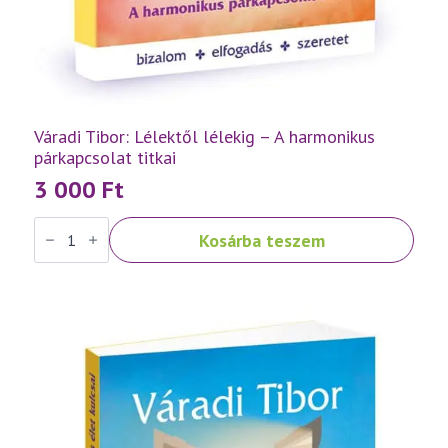
Váradi Tibor: Lélektől lélekig – A harmonikus
párkapcsolat titkai
3 000
Ft
Váradi
Kosárba teszem
Tibor:
Lélektől
lélekig
–
A
harmonikus
párkapcsolat
titkai
mennyiség