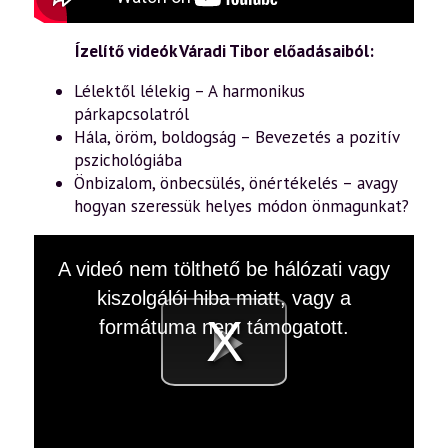
Ízelítő videók Váradi Tibor előadásaiból:
Lélektől lélekig – A harmonikus
párkapcsolatról
Hála, öröm, boldogság – Bevezetés a pozitív
pszichológiába
Önbizalom, önbecsülés, önértékelés – avagy
hogyan szeressük helyes módon önmagunkat?
This
A videó nem tölthető be hálózati vagy
is
a
kiszolgálói hiba miatt, vagy a
modal
window.
formátuma nem támogatott.
Videó