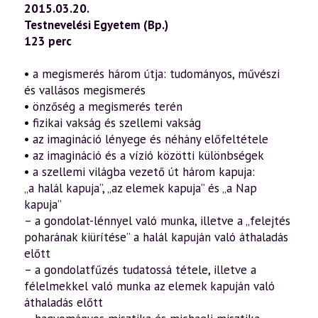
—
2015.03.20.
Érzékitől
Testnevelési Egyetem (Bp.)
az
érzékfelettihez
123 perc
–
A
szellemi
• a megismerés három útja: tudományos, művészi
megismerés
és vallásos megismerés
korunkban
(1.
• önzőség a megismerés terén
rész)
• fizikai vakság és szellemi vakság
(2015.03.20.)
mennyiség
• az imagináció lényege és néhány előfeltétele
• az imagináció és a vízió közötti különbségek
• a szellemi világba vezető út három kapuja:
„a halál kapuja”, „az elemek kapuja” és „a Nap
kapuja”
– a gondolat-lénnyel való munka, illetve a „felejtés
poharának kiürítése” a halál kapuján való áthaladás
előtt
– a gondolatfűzés tudatossá tétele, illetve a
félelmekkel való munka az elemek kapuján való
áthaladás előtt