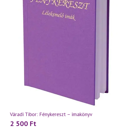
Váradi Tibor: Fénykereszt – imakönyv
2 500
Ft