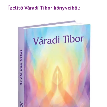
lejátsz
Ízelítő Váradi Tibor könyveiből: