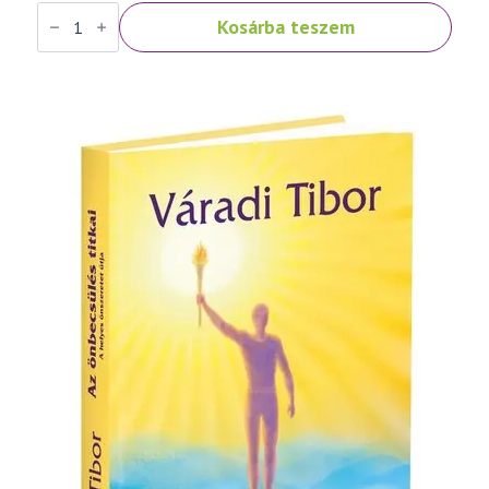
Váradi
Kosárba teszem
Tibor:
Fénykereszt
–
imakönyv
mennyiség