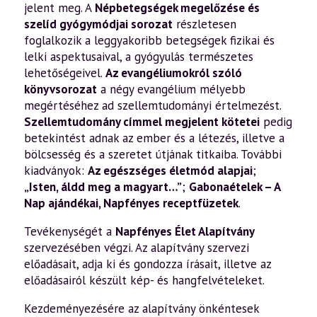
jelent meg. A
Népbetegségek megelőzése és
szelíd gyógymódjai sorozat
részletesen
foglalkozik a leggyakoribb betegségek fizikai és
lelki aspektusaival, a gyógyulás természetes
lehetőségeivel.
Az evangéliumokról szóló
könyvsorozat
a négy evangélium mélyebb
megértéséhez ad szellemtudományi értelmezést.
Szellemtudomány címmel megjelent kötetei
pedig
betekintést adnak az ember és a létezés, illetve a
bölcsesség és a szeretet útjának titkaiba. További
kiadványok:
Az egészséges életmód alapjai
;
„Isten, áldd meg a magyart…”
;
Gabonaételek – A
Nap ajándékai
,
Napfényes receptfüzetek
.
Tevékenységét a
Napfényes Élet Alapítvány
szervezésében végzi. Az alapítvány szervezi
előadásait, adja ki és gondozza írásait, illetve az
előadásairól készült kép- és hangfelvételeket.
Kezdeményezésére az alapítvány önkéntesek