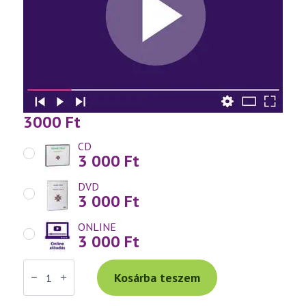
3000
Ft
CD
3 000
Ft
DVD
3 000
Ft
ONLINE
3 000
Ft
Váradi
Tibor
Kosárba teszem
előadás
(699)