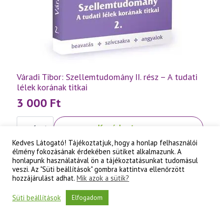
Váradi Tibor: Szellemtudomány II. rész – A tudati
lélek korának titkai
3 000
Ft
Váradi
Kosárba teszem
Tibor:
Szellemtudomány
Kedves Látogató! Tájékoztatjuk, hogy a honlap felhasználói
II.
rész
élmény fokozásának érdekében sütiket alkalmazunk. A
-
honlapunk használatával ön a tájékoztatásunkat tudomásul
A
veszi. Az "Süti beállítások" gombra kattintva ellenőrzött
tudati
hozzájárulást adhat.
Mik azok a sütik?
lélek
korának
Süti beállítások
titkai
Elfogadom
mennyiség