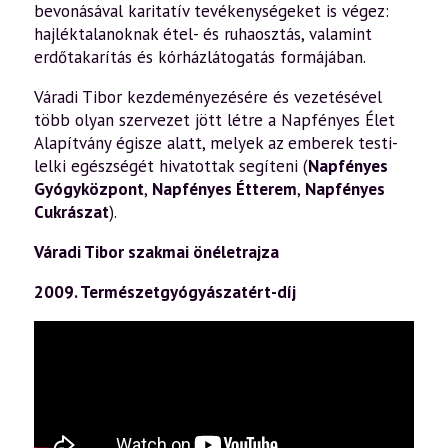
bevonásával karitatív tevékenységeket is végez:
hajléktalanoknak étel- és ruhaosztás, valamint
erdőtakarítás és kórházlátogatás formájában.
Váradi Tibor kezdeményezésére és vezetésével
több olyan szervezet jött létre a Napfényes Élet
Alapítvány égisze alatt, melyek az emberek testi-
lelki egészségét hivatottak segíteni (
Napfényes
Gyógyközpont
,
Napfényes Étterem
,
Napfényes
Cukrászat
).
Váradi Tibor szakmai önéletrajza
2009. Természetgyógyászatért-díj