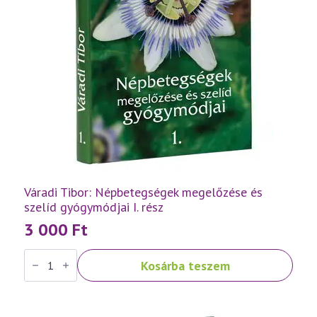
Váradi Tibor: Népbetegségek megelőzése és
szelíd gyógymódjai I. rész
3 000
Ft
Váradi
Kosárba teszem
Tibor:
Népbetegségek
megelőzése
és
szelíd