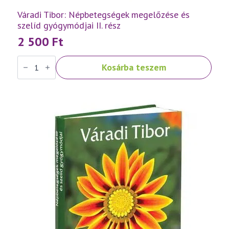
Váradi Tibor: Népbetegségek megelőzése és
szelíd gyógymódjai II. rész
2 500
Ft
Váradi
Kosárba teszem
Tibor:
Népbetegségek
megelőzése
és
szelíd
gyógymódjai
II.
rész
mennyiség