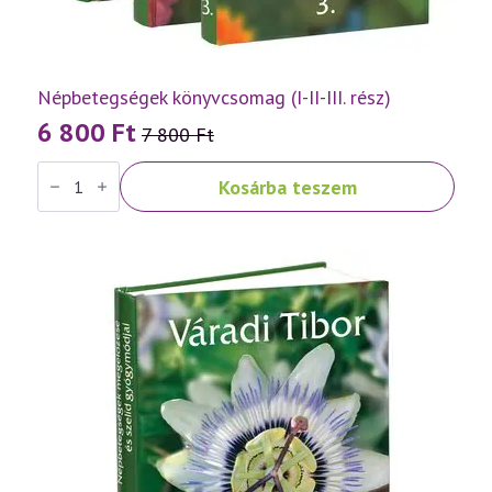
Népbetegségek könyvcsomag (I-II-III. rész)
6 800
Ft
7 800
Ft
Original
Current
Népbetegségek
price
price
Kosárba teszem
könyvcsomag
was:
is:
(I-
II-
7
6
III.
rész)
800 Ft.
800 Ft.
mennyiség