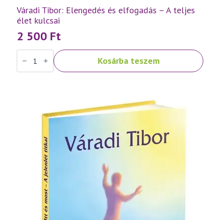
Váradi Tibor: Elengedés és elfogadás – A teljes
élet kulcsai
2 500
Ft
Váradi
Kosárba teszem
Tibor:
Elengedés
és
elfogadás
–
A
teljes
élet
kulcsai
mennyiség