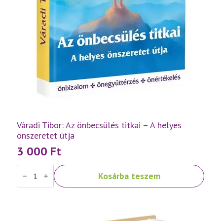
Váradi Tibor: Az önbecsülés titkai – A helyes
önszeretet útja
3 000
Ft
Váradi
Kosárba teszem
Tibor:
Az
önbecsülés
titkai
–
A