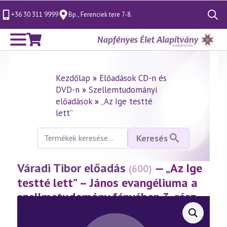
+36 30 311 9999
Bp., Ferenciek tere 7-8.
Search
for:
Kezdőlap
»
Előadások CD-n és
DVD-n
»
Szellemtudományi
előadások
»
„Az Ige testté
lett”
Keresés
Keresés
a
következőre:
Váradi Tibor előadás
— „Az Ige
(600)
testté lett” – János evangéliuma a
szellmetudomány fényében 3. rész
(2012.03.09.)