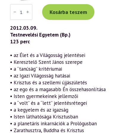
Váradi
Tibor
Kosárba teszem
előadás
(600)
—
2012.03.09.
„Az
Testnevelési Egyetem (Bp.)
Ige
testté
123 perc
lett”
–
János
• az Élet és a Világosság jelentései
evangéliuma
• Keresztelő Szent János szerepe
a
szellmetudomány
• a “tanúság” kritériumai
fényében
• az Igazi Világosság hatásai
3.
rész
• Krisztus és a szellemi újjászületés
(2012.03.09.)
• az ego és a magasabb Én összehasonlítása
mennyiség
• Isten gyermekeinek jellemzői
• a “volt” és a “lett” jelentésrétegei
• a kegyelem és az igazság
• Isten láthatósága Krisztusban
• a planetáris inkarnációk a Prológusban
• Zarathusztra, Buddha és Krisztus