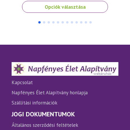
Ennek
Opciók választása
a
terméknek
több
variációja
van.
A
változatok
a
termékoldalon
választhatók
ki
Kapcsolat
Napfényes Élet Alapítvány honlapja
Szállítási információk
JOGI DOKUMENTUMOK
Általános szerződési feltételek