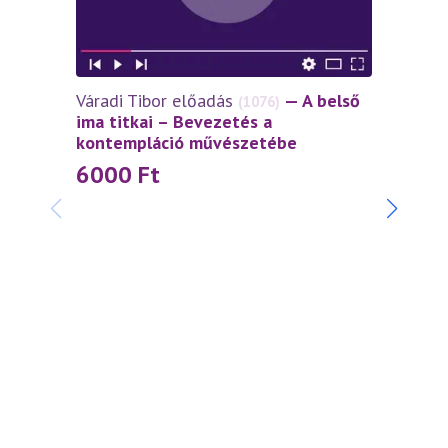
Váradi Tibor előadás
— A belső
(1076)
ima titkai – Bevezetés a
kontempláció művészetébe
6000
Ft
Váradi
szívtő
4 5