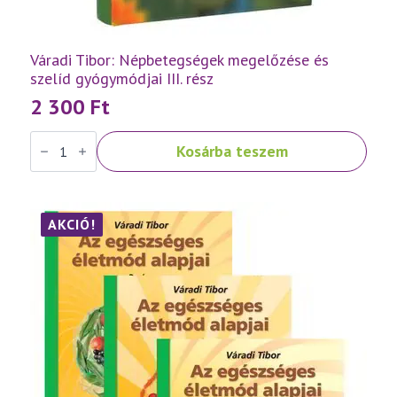
Váradi Tibor: Népbetegségek megelőzése és
szelíd gyógymódjai III. rész
2 300
Ft
Váradi
Kosárba teszem
Tibor:
Népbetegségek
megelőzése
és
szelíd
gyógymódjai
AKCIÓ!
III.
rész
mennyiség