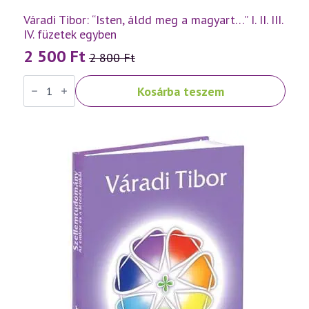
Váradi Tibor: “Isten, áldd meg a magyart…” I. II. III.
IV. füzetek egyben
2 500
Ft
2 800
Ft
Original
Current
Váradi
price
price
Kosárba teszem
Tibor:
was:
is:
"Isten,
áldd
2
2
meg
a
800 Ft.
500 Ft.
magyart..."
I.
II.
III.
IV.
füzetek
egyben
mennyiség