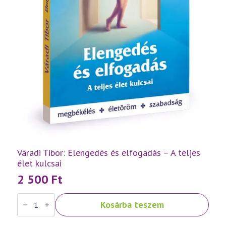
Váradi Tibor: Elengedés és elfogadás – A teljes
élet kulcsai
2 500
Ft
Váradi
Kosárba teszem
Tibor:
Elengedés
és