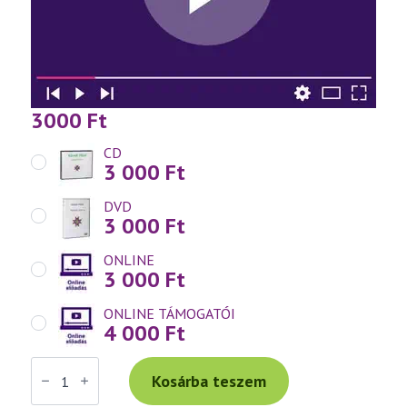
3000
Ft
CD
3 000
Ft
DVD
3 000
Ft
ONLINE
3 000
Ft
ONLINE TÁMOGATÓI
4 000
Ft
Váradi
Tibor
Kosárba teszem
előadás