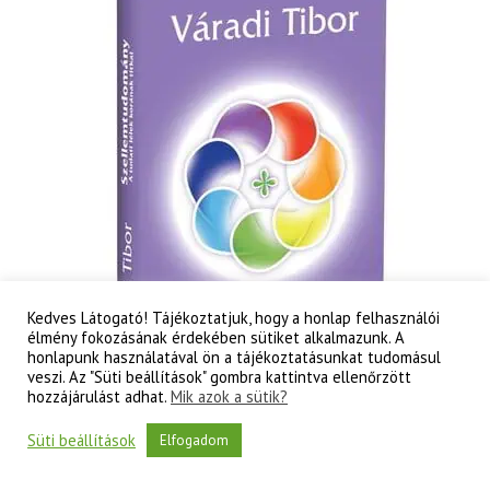
és
a
létezés
titkai
mennyiség
Kedves Látogató! Tájékoztatjuk, hogy a honlap felhasználói
élmény fokozásának érdekében sütiket alkalmazunk. A
honlapunk használatával ön a tájékoztatásunkat tudomásul
veszi. Az "Süti beállítások" gombra kattintva ellenőrzött
hozzájárulást adhat.
Mik azok a sütik?
Süti beállítások
Elfogadom
Váradi Tibor: Szellemtudomány II. rész – A tudati