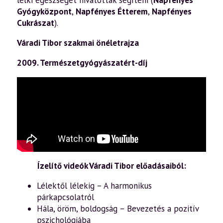
lelki egészségét hivatottak segíteni (
Napfényes
Gyógyközpont
,
Napfényes Étterem
,
Napfényes
Cukrászat
).
Váradi Tibor szakmai önéletrajza
2009. Természetgyógyászatért-díj
Ízelítő videók Váradi Tibor előadásaiból:
Lélektől lélekig – A harmonikus
párkapcsolatról
Hála, öröm, boldogság – Bevezetés a pozitív
pszichológiába