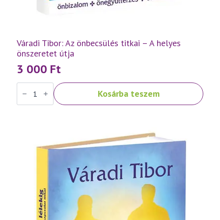
Váradi Tibor: Az önbecsülés titkai – A helyes
önszeretet útja
3 000
Ft
Váradi
Kosárba teszem
Tibor:
Az
önbecsülés
titkai
–
A
helyes
önszeretet
útja
mennyiség