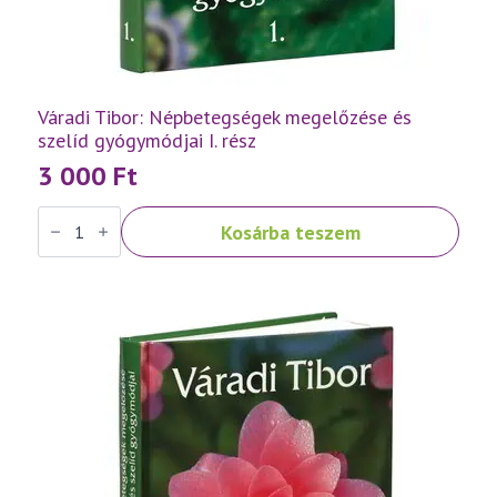
Váradi Tibor: Népbetegségek megelőzése és
szelíd gyógymódjai I. rész
3 000
Ft
Váradi
Kosárba teszem
Tibor:
Népbetegségek
megelőzése
és
szelíd
gyógymódjai
I.
rész
mennyiség