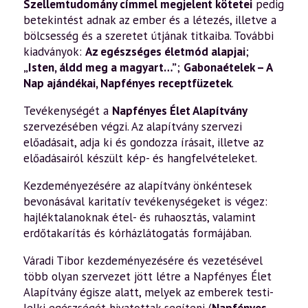
Szellemtudomány címmel megjelent kötetei
pedig
betekintést adnak az ember és a létezés, illetve a
bölcsesség és a szeretet útjának titkaiba. További
kiadványok:
Az egészséges életmód alapjai
;
„Isten, áldd meg a magyart…”
;
Gabonaételek – A
Nap ajándékai
,
Napfényes receptfüzetek
.
Tevékenységét a
Napfényes Élet Alapítvány
szervezésében végzi. Az alapítvány szervezi
előadásait, adja ki és gondozza írásait, illetve az
előadásairól készült kép- és hangfelvételeket.
Kezdeményezésére az alapítvány önkéntesek
bevonásával karitatív tevékenységeket is végez:
hajléktalanoknak étel- és ruhaosztás, valamint
erdőtakarítás és kórházlátogatás formájában.
Váradi Tibor kezdeményezésére és vezetésével
több olyan szervezet jött létre a Napfényes Élet
Alapítvány égisze alatt, melyek az emberek testi-