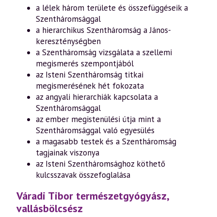
a lélek három területe és összefüggéseik a
Szentháromsággal
a hierarchikus Szentháromság a János-
kereszténységben
a Szentháromság vizsgálata a szellemi
megismerés szempontjából
az Isteni Szentháromság titkai
megismerésének hét fokozata
az angyali hierarchiák kapcsolata a
Szentháromsággal
az ember megistenülési útja mint a
Szentháromsággal való egyesülés
a magasabb testek és a Szentháromság
tagjainak viszonya
az Isteni Szentháromsághoz köthető
kulcsszavak összefoglalása
Váradi Tibor természetgyógyász,
vallásbölcsész