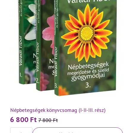
Népbetegségek könyvcsomag (I-II-III. rész)
6 800
Ft
7 800
Ft
Original
Current
Népbetegségek
price
price