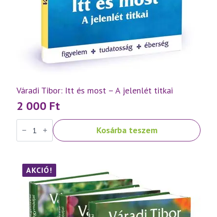
Váradi Tibor: Itt és most – A jelenlét titkai
2 000
Ft
Váradi
Kosárba teszem
Tibor:
Itt
és
most
–
A
AKCIÓ!
jelenlét
titkai
mennyiség