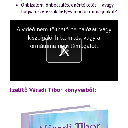
Önbizalom, önbecsülés, önértékelés – avagy
hogyan szeressük helyes módon önmagunkat?
This
A videó nem tölthető be hálózati vagy
is
a
kiszolgálói hiba miatt, vagy a
modal
window.
formátuma nem támogatott.
Videó
lejátsz
Ízelítő Váradi Tibor könyveiből: