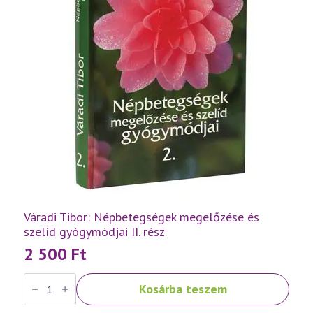
Váradi Tibor: Népbetegségek megelőzése és
szelíd gyógymódjai II. rész
2 500
Ft
Váradi
Kosárba teszem
Tibor:
Népbetegségek
megelőzése