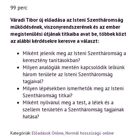
(1075)
—
99 perc
Az
Isteni
Szentháromság
Váradi Tibor új előadása az Isteni Szentháromság
titkai
működésének, viszonyrendszerének és az ember
az
megistenülési útjának titkaiba avat be, többek közt
exoterikus
és
az alábbi kérdésekre keresve a választ:
az
ezoterikus
Miként jelenik meg az Isteni Szentháromság a
kereszténységben
(2026.05.30.)
keresztény tanításokban?
mennyiség
Milyen analógiák mentén kapcsolódik lelkünk
három területe az Isteni Szentháromság
tagjaival?
Milyen lépésekben ismerhetők meg az Isteni
Szentháromság titkai?
Miként nyilvánul meg a test, a lélek és a
szellem területén a Szentháromság tagjainak
hatása?
Kategóriák:
Előadások Online
,
Normál hosszúságú online