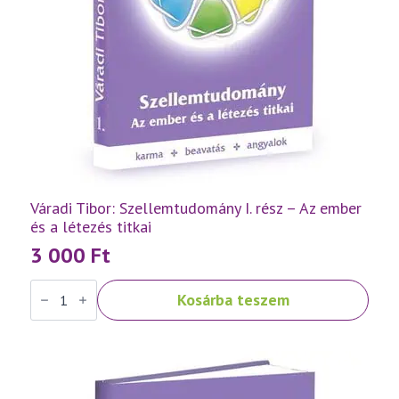
Váradi Tibor: Szellemtudomány I. rész – Az ember
és a létezés titkai
3 000
Ft
Váradi
Kosárba teszem
Tibor:
Szellemtudomány
I.
rész
-
Az
ember