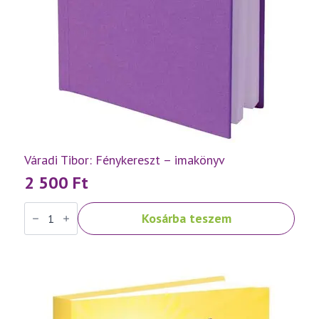
Váradi Tibor: Fénykereszt – imakönyv
2 500
Ft
Váradi
Kosárba teszem
Tibor:
Fénykereszt
–
imakönyv
mennyiség