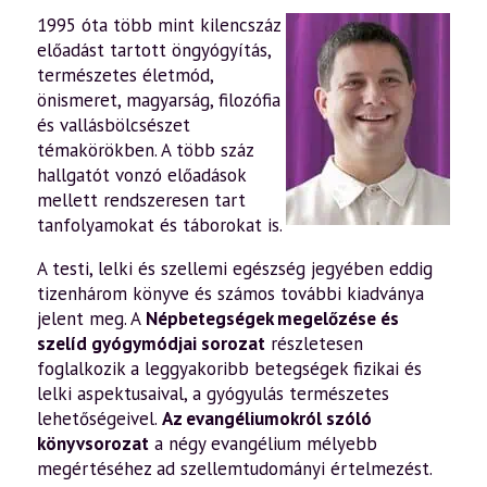
1995 óta több mint kilencszáz
előadást tartott öngyógyítás,
természetes életmód,
önismeret, magyarság, filozófia
és vallásbölcsészet
témakörökben. A több száz
hallgatót vonzó előadások
mellett rendszeresen tart
tanfolyamokat és táborokat is.
A testi, lelki és szellemi egészség jegyében eddig
tizenhárom könyve és számos további kiadványa
jelent meg. A
Népbetegségek megelőzése és
szelíd gyógymódjai sorozat
részletesen
foglalkozik a leggyakoribb betegségek fizikai és
lelki aspektusaival, a gyógyulás természetes
lehetőségeivel.
Az evangéliumokról szóló
könyvsorozat
a négy evangélium mélyebb
megértéséhez ad szellemtudományi értelmezést.