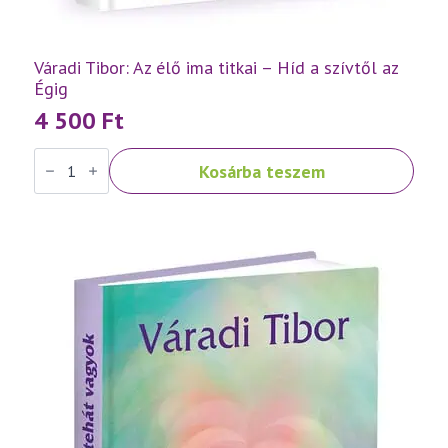
Váradi Tibor: Az élő ima titkai – Híd a szívtől az
Égig
4 500
Ft
Váradi
Kosárba teszem
Tibor:
Az
élő
ima
titkai
–
Híd
a
szívtől
az
Égig
mennyiség