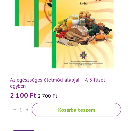
Az egészséges életmód alapjai – A 3 füzet
egyben
2 100
Ft
2 700
Ft
Original
Current
Az
price
price
Kosárba teszem
egészséges
was:
is:
életmód
alapjai
2
2
-
A