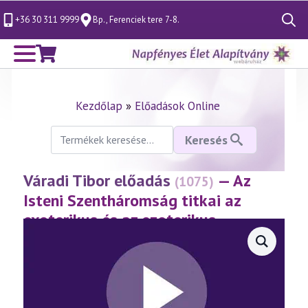
+36 30 311 9999
Bp., Ferenciek tere 7-8.
Search
for:
Kezdőlap
»
Előadások Online
Keresés
Keresés
a
következőre:
Váradi Tibor előadás
— Az
(1075)
Isteni Szentháromság titkai az
exoterikus és az ezoterikus
kereszténységben
(2026.05.30.)