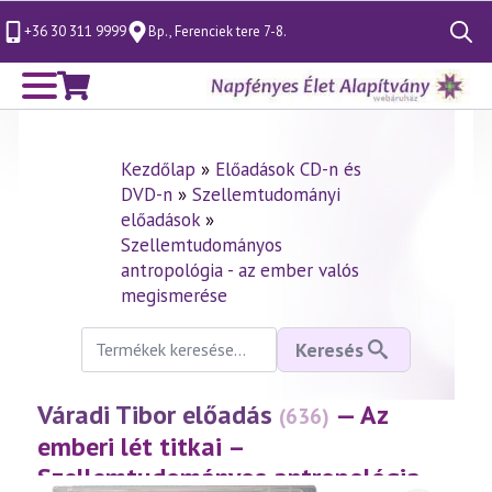
+36 30 311 9999
Bp., Ferenciek tere 7-8.
Search
for:
Kezdőlap
»
Előadások CD-n és
DVD-n
»
Szellemtudományi
előadások
»
Szellemtudományos
antropológia - az ember valós
megismerése
Keresés
Keresés
a
következőre:
Váradi Tibor előadás
— Az
(636)
emberi lét titkai –
Szellemtudományos antropológia