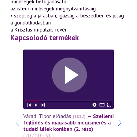
minőségek befogadásától
az isteni minőségek megnyilvánításáig
• szépség a járásban, igazság a beszédben és jóság
a gondolkodásban
a Krisztus-impulzus révén
Kapcsolodó termékek
Váradi Tibor előadás
— Szellemi
Várad
(1012)
fejlődés és magasabb megismerés a
és az
tudati lélek korában (2. rész)
tükré
(2024.05.31.)
fejlő