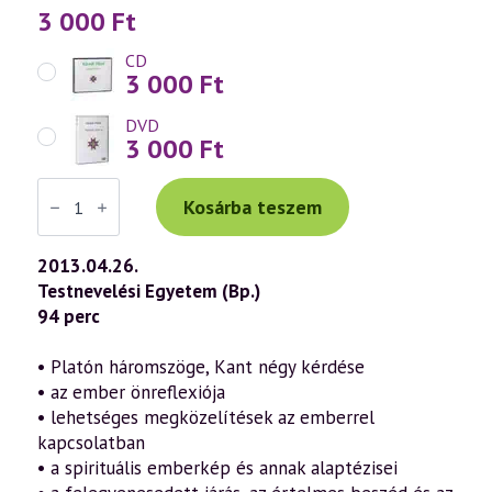
3 000
Ft
CD
3 000
Ft
DVD
3 000
Ft
Váradi
Tibor
Kosárba teszem
előadás
(636)
—
2013.04.26.
Az
Testnevelési Egyetem (Bp.)
emberi
lét
94 perc
titkai
–
Szellemtudományos
• Platón háromszöge, Kant négy kérdése
antropológia
• az ember önreflexiója
(2013.04.26.)
mennyiség
• lehetséges megközelítések az emberrel
kapcsolatban
• a spirituális emberkép és annak alaptézisei