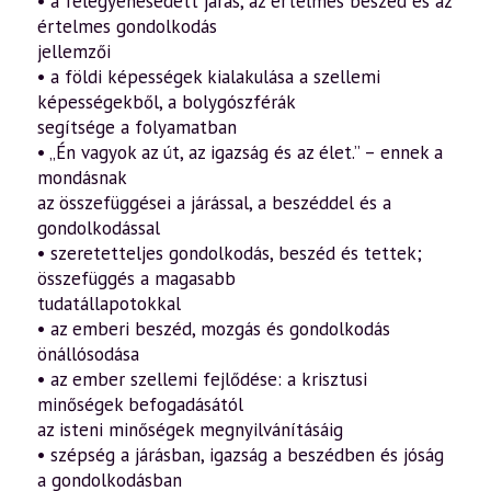
• a felegyenesedett járás, az értelmes beszéd és az
értelmes gondolkodás
jellemzői
• a földi képességek kialakulása a szellemi
képességekből, a bolygószférák
segítsége a folyamatban
• „Én vagyok az út, az igazság és az élet.” – ennek a
mondásnak
az összefüggései a járással, a beszéddel és a
gondolkodással
• szeretetteljes gondolkodás, beszéd és tettek;
összefüggés a magasabb
tudatállapotokkal
• az emberi beszéd, mozgás és gondolkodás
önállósodása
• az ember szellemi fejlődése: a krisztusi
minőségek befogadásától
az isteni minőségek megnyilvánításáig
• szépség a járásban, igazság a beszédben és jóság
a gondolkodásban