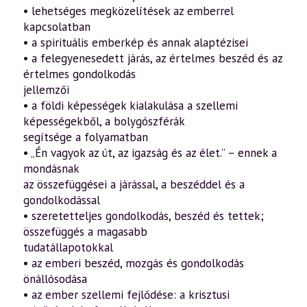
• lehetséges megközelítések az emberrel
kapcsolatban
• a spirituális emberkép és annak alaptézisei
• a felegyenesedett járás, az értelmes beszéd és az
értelmes gondolkodás
jellemzői
• a földi képességek kialakulása a szellemi
képességekből, a bolygószférák
segítsége a folyamatban
• „Én vagyok az út, az igazság és az élet.” – ennek a
mondásnak
az összefüggései a járással, a beszéddel és a
gondolkodással
• szeretetteljes gondolkodás, beszéd és tettek;
összefüggés a magasabb
tudatállapotokkal
• az emberi beszéd, mozgás és gondolkodás
önállósodása
• az ember szellemi fejlődése: a krisztusi