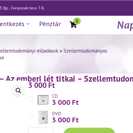
 Bp., Ferenciek tere 7-8.
0
lentkezés
Pénztár
zellemtudományi előadások
»
Szellemtudományos
se
— Az emberi lét titkai – Szellemtud
3 000
Ft
CD
3 000
Ft
DVD
3 000
Ft
Váradi