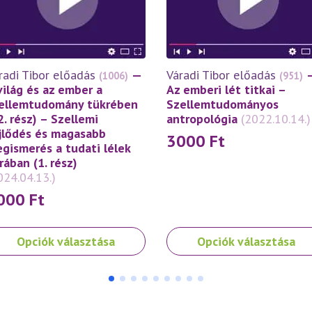
radi Tibor előadás
—
Váradi Tibor előadás
(1006)
(951)
világ és az ember a
Az emberi lét titkai –
ellemtudomány tükrében
Szellemtudományos
2. rész) – Szellemi
antropológia
(2022.10.14.)
jlődés és magasabb
3000
Ft
gismerés a tudati lélek
rában (1. rész)
024.04.13.)
000
Ft
nek
Ennek
Opciók választása
Opciók választása
a
rméknek
terméknek
bb
több
iációja
variációja