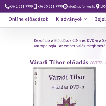
+36 1 311 9999
+36 30 311 9999
info@napfenyes.hu
1053
Online előadások
Kiadványok
Beje
Kezdőlap
»
Előadások CD-n és DVD-n
»
S
antropológia - az ember valós megismeré
Váradi Tibor előadás
(673)
(2014.05.23.)