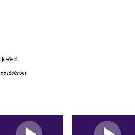
 jövővel
aképződésben