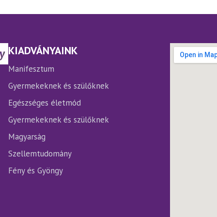
.
van.
A
ltozatok
változatok
a
rmékoldalon
termékoldalon
KIADVÁNYAINK
laszthatók
választhatók
ki
Manifesztum
Gyermekeknek és szülőknek
Egészséges életmód
Gyermekeknek és szülőknek
Magyarság
Szellemtudomány
Fény és Gyöngy