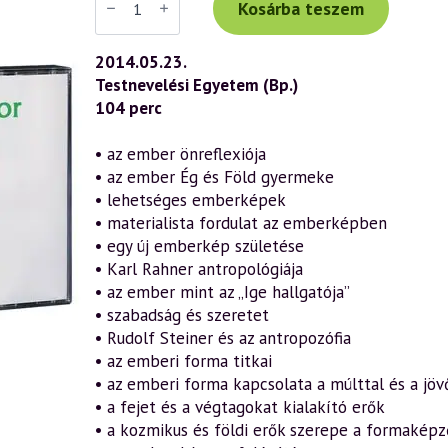
Tibor
Kosárba teszem
előadás
(673)
—
2014.05.23.
Az
Testnevelési Egyetem (Bp.)
emberi
lét
104 perc
titkai
–
Szellemtudományos
• az ember önreflexiója
antropológia
• az ember Ég és Föld gyermeke
(2014.05.23.)
mennyiség
• lehetséges emberképek
• materialista fordulat az emberképben
• egy új emberkép születése
• Karl Rahner antropológiája
• az ember mint az „Ige hallgatója”
• szabadság és szeretet
• Rudolf Steiner és az antropozófia
• az emberi forma titkai
• az emberi forma kapcsolata a múlttal és a jöv
• a fejet és a végtagokat kialakító erők
• a kozmikus és földi erők szerepe a formakép