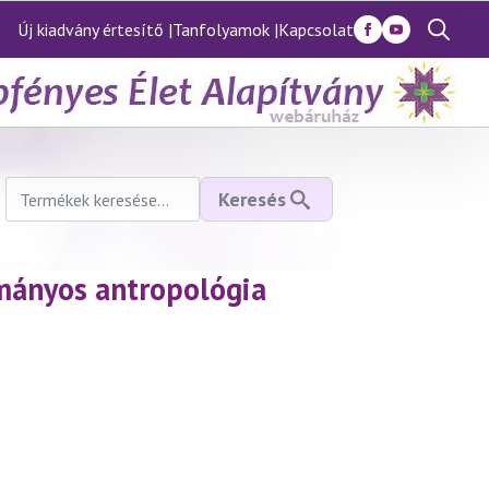
Új kiadvány értesítő |
Tanfolyamok |
Kapcsolat
Search
for:
Keresés
Keresés
a
következőre:
ományos antropológia