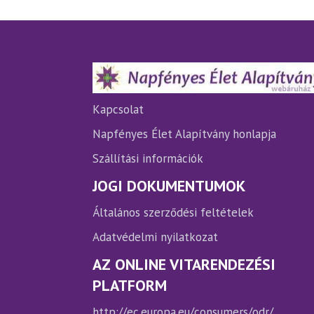
van.
van
A
A
változatok
vá
a
a
termékoldalon
te
választhatók
vá
ki
ki
Kapcsolat
Napfényes Élet Alapítvány honlapja
Szállítási információk
JOGI DOKUMENTUMOK
Általános szerződési feltételek
Adatvédelmi nyilatkozat
AZ ONLINE VITARENDEZÉSI
PLATFORM
http://ec.europa.eu/consumers/odr/