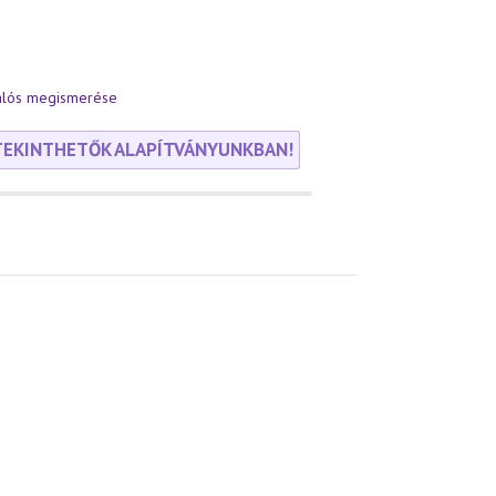
alós megismerése
TEKINTHETŐK ALAPÍTVÁNYUNKBAN!