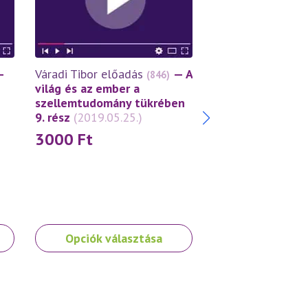
Váradi Tibor előa
—
Váradi Tibor előadás
— A
(846)
világ és az ember
világ és az ember a
szellemtudomány
szellemtudomány tükrében
8. rész
(2019.03.2
9. rész
(2019.05.25.)
3000
Ft
3000
Ft
Ennek
Ennek
Opciók választása
Opciók vála
a
a
terméknek
terméknek
több
több
variációja
variációja