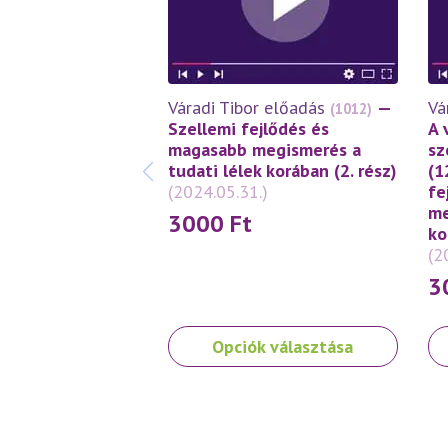
Váradi Tibor előadás
—
Vá
(1012)
Szellemi fejlődés és
A 
magasabb megismerés a
sz
tudati lélek korában (2. rész)
(1
(2024.05.31.)
fe
me
3000
Ft
ko
(2
3
Ennek
En
Opciók választása
a
a
terméknek
te
több
tö
variációja
var