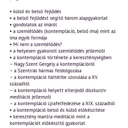
• külső és belső fejlődés
• a belső fejlődést segítő három alapgyakorlat
• gondolatok az imáról
• a szemlélődés (kontempláció, belső ima) mint az
ima egyik formája
• Mi nem a szemlélődés?
• a helyesen gyakorolt szemlélődés jellemzői
• a kontempláció története a kereszténységben
– Nagy Szent Gergely a kontemplációról
– a Szentírás hármas feldolgozása
– a kontempláció háttérbe szorulása a XV.
századtól
– a kontempláció helyett elterjedő diszkurzív
meditáció jellemzői
– a kontempláció újrafelfedezése a XIX. századtól
• a kontempláció belső és külső előkészítése
• keresztény mantra-meditáció mint a
kontemplációt előkészítő gyakorlat