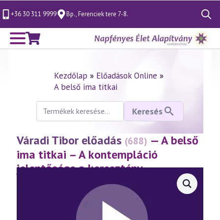
+36 30 311 9999
Bp., Ferenciek tere 7-8.
Search
for:
Kezdőlap
»
Előadások Online
»
A belső ima titkai
Keresés
Keresés
a
következőre:
Váradi Tibor előadás
— A belső
(688)
ima titkai – A kontempláció
jelentősége a keresztény
hagyományban 1. rész
(2014.12.12.)