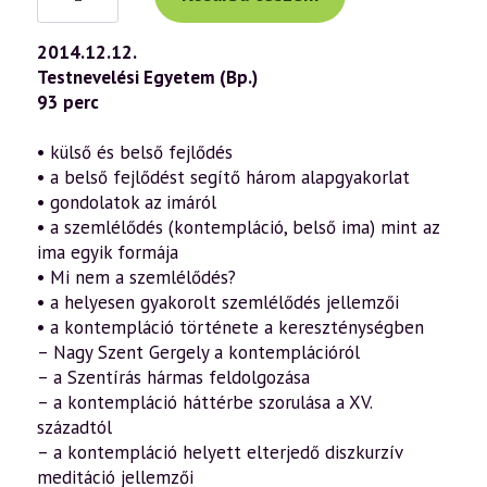
előadás
(688)
—
2014.12.12.
A
Testnevelési Egyetem (Bp.)
belső
ima
93 perc
titkai
–
A
• külső és belső fejlődés
kontempláció
• a belső fejlődést segítő három alapgyakorlat
jelentősége
a
• gondolatok az imáról
keresztény
• a szemlélődés (kontempláció, belső ima) mint az
hagyományban
1.
ima egyik formája
rész
• Mi nem a szemlélődés?
(2014.12.12.)
• a helyesen gyakorolt szemlélődés jellemzői
mennyiség
• a kontempláció története a kereszténységben
– Nagy Szent Gergely a kontemplációról
– a Szentírás hármas feldolgozása
– a kontempláció háttérbe szorulása a XV.
századtól
– a kontempláció helyett elterjedő diszkurzív
meditáció jellemzői