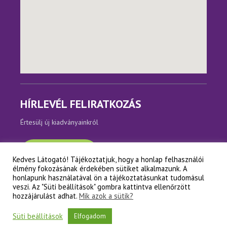
HÍRLEVÉL FELIRATKOZÁS
Értesülj új kiadványainkról
Feliratkozom
Kedves Látogató! Tájékoztatjuk, hogy a honlap felhasználói
élmény fokozásának érdekében sütiket alkalmazunk. A
honlapunk használatával ön a tájékoztatásunkat tudomásul
veszi. Az "Süti beállítások" gombra kattintva ellenőrzött
hozzájárulást adhat.
Mik azok a sütik?
Copyright © Napfényes Élet Alapítvány
Süti beállítások
Elfogadom