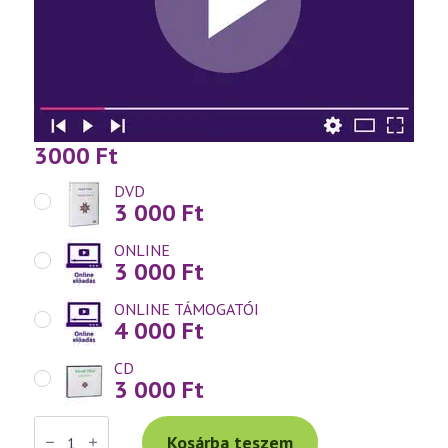
3000
Ft
DVD
3 000
Ft
ONLINE
3 000
Ft
ONLINE TÁMOGATÓI
4 000
Ft
CD
3 000
Ft
Váradi
Tibor
Kosárba teszem