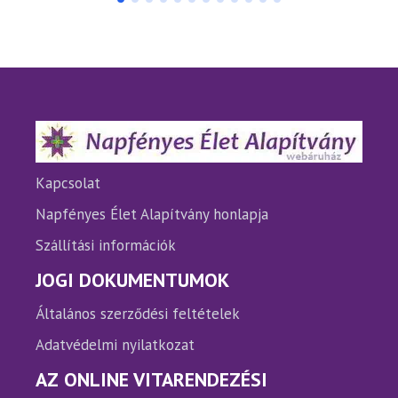
több
több
variációja
variáci
van.
van.
A
A
változatok
változ
a
a
termékoldalon
termé
választhatók
válasz
ki
ki
Kapcsolat
Napfényes Élet Alapítvány honlapja
Szállítási információk
JOGI DOKUMENTUMOK
Általános szerződési feltételek
Adatvédelmi nyilatkozat
AZ ONLINE VITARENDEZÉSI