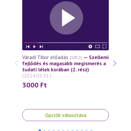
Váradi Tibor előadás
— Szellemi
Várad
(1012)
fejlődés és magasabb megismerés a
és az
tudati lélek korában (2. rész)
tükré
(2024.05.31.)
fejlő
tudati
3000
Ft
(2024
30
Ennek
Ennek
Opciók választása
a
a
terméknek
termé