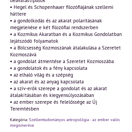
beavatástípusok
• Hegel és Schopenhauer filozófiájának szellemi
háttere
• a gondolkodás és az akarat polaritásának
megjelenése e két filozófiai rendszerben
• a Kozmikus Akaratban és a Kozmikus Gondolatban
lejátszódó folyamatok
• a Bölcsesség Kozmoszának átalakulása a Szeretet
Kozmoszává
• a gondolat átmentése a Szeretet Kozmoszába
• a gondolatok és a fény kapcsolata
• az elhaló világ és a szépség
• az akarat és az anyag kapcsolata
• a szív-erők szerepe a gondolat és az akarat
átalakításában és kiegyensúlyozásában
• az ember szerepe és felelőssége az Új
Teremtésben
Kategória:
Szellemtudományos antropológia - az ember valós
megismerése