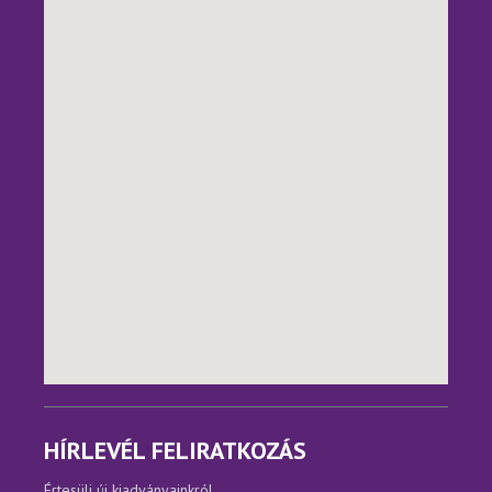
HÍRLEVÉL FELIRATKOZÁS
Értesülj új kiadványainkról