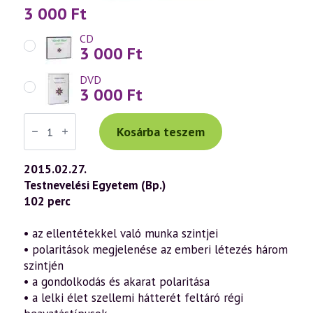
3 000
Ft
CD
3 000
Ft
DVD
3 000
Ft
Váradi
Tibor
Kosárba teszem
előadás
(696)
—
2015.02.27.
Az
Testnevelési Egyetem (Bp.)
emberi
lét
102 perc
titkai
–
Szellemtudományos
• az ellentétekkel való munka szintjei
antropológia
• polaritások megjelenése az emberi létezés három
(2015.02.27.)
mennyiség
szintjén
• a gondolkodás és akarat polaritása
• a lelki élet szellemi hátterét feltáró régi