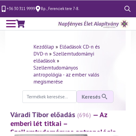
+36 30 311 9999
Bp., Ferenciek tere 7-8.
Search
for:
Kezdőlap
»
Előadások CD-n és
DVD-n
»
Szellemtudományi
előadások
»
Szellemtudományos
antropológia - az ember valós
megismerése
Keresés
Keresés
a
következőre:
Váradi Tibor előadás
— Az
(696)
emberi lét titkai –
Szellemtudományos antropológia