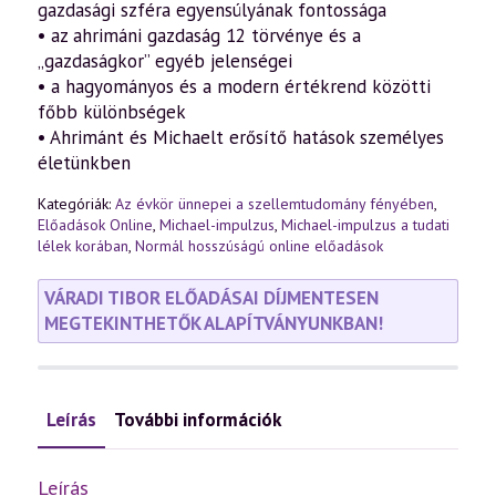
gazdasági szféra egyensúlyának fontossága
• az ahrimáni gazdaság 12 törvénye és a
„gazdaságkor” egyéb jelenségei
• a hagyományos és a modern értékrend közötti
főbb különbségek
• Ahrimánt és Michaelt erősítő hatások személyes
életünkben
Kategóriák:
Az évkör ünnepei a szellemtudomány fényében
,
Előadások Online
,
Michael-impulzus
,
Michael-impulzus a tudati
lélek korában
,
Normál hosszúságú online előadások
VÁRADI TIBOR ELŐADÁSAI DÍJMENTESEN
MEGTEKINTHETŐK ALAPÍTVÁNYUNKBAN!
Leírás
További információk
Leírás