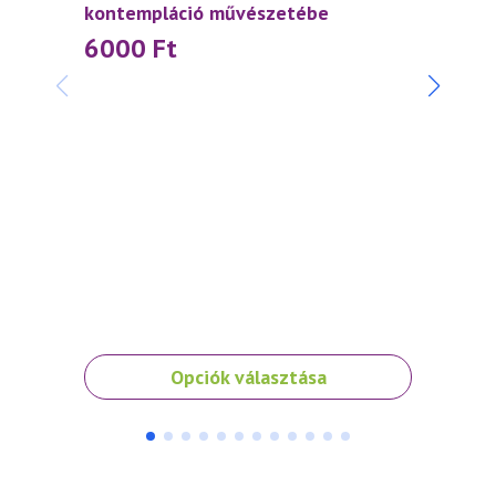
kontempláció művészetébe
6000
Ft
Váradi
szívtő
4 5
Ennek
Opciók választása
a
terméknek
több
variációja
van.