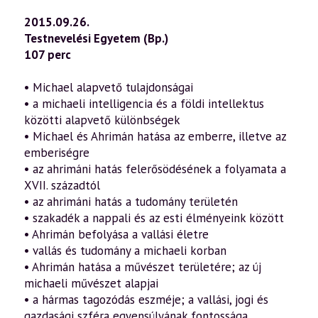
2015.09.26.
Testnevelési Egyetem (Bp.)
107 perc
• Michael alapvető tulajdonságai
• a michaeli intelligencia és a földi intellektus
közötti alapvető különbségek
• Michael és Ahrimán hatása az emberre, illetve az
emberiségre
• az ahrimáni hatás felerősödésének a folyamata a
XVII. századtól
• az ahrimáni hatás a tudomány területén
• szakadék a nappali és az esti élményeink között
• Ahrimán befolyása a vallási életre
• vallás és tudomány a michaeli korban
• Ahrimán hatása a művészet területére; az új
michaeli művészet alapjai
• a hármas tagozódás eszméje; a vallási, jogi és
gazdasági szféra egyensúlyának fontossága