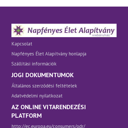
A
változatok
a
termékoldalon
választhatók
ki
Kapcsolat
Napfényes Élet Alapítvány honlapja
Szállítási információk
JOGI DOKUMENTUMOK
Általános szerződési feltételek
Adatvédelmi nyilatkozat
AZ ONLINE VITARENDEZÉSI
PLATFORM
http://ec.europa.eu/consumers/odr/