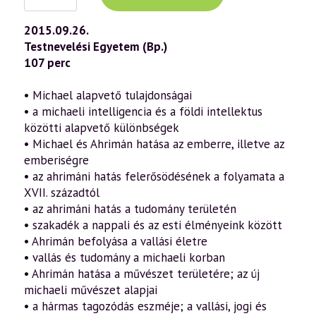
előadás
(710)
—
2015.09.26.
Michael-
Testnevelési Egyetem (Bp.)
impulzus
a
107 perc
tudati
lélek
korában
• Michael alapvető tulajdonságai
19.
• a michaeli intelligencia és a földi intellektus
rész
(2015.09.26.)
közötti alapvető különbségek
mennyiség
• Michael és Ahrimán hatása az emberre, illetve az
emberiségre
• az ahrimáni hatás felerősödésének a folyamata a
XVII. századtól
• az ahrimáni hatás a tudomány területén
• szakadék a nappali és az esti élményeink között
• Ahrimán befolyása a vallási életre
• vallás és tudomány a michaeli korban
• Ahrimán hatása a művészet területére; az új
michaeli művészet alapjai
• a hármas tagozódás eszméje; a vallási, jogi és