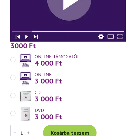
3000
Ft
ONLINE TÁMOGATÓI
4 000
Ft
ONLINE
3 000
Ft
CD
3 000
Ft
DVD
3 000
Ft
Váradi
Tibor
Kosárba teszem