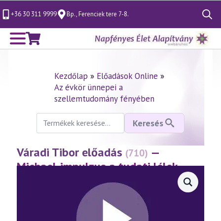
+36 30 311 9999
Bp., Ferenciek tere 7-8.
Search
for:
Kezdőlap
»
Előadások Online
»
Az évkör ünnepei a
szellemtudomány fényében
Keresés
Keresés
a
következőre:
Váradi Tibor előadás
—
(710)
Michael-impulzus a tudati lélek
korában 19. rész
(2015.09.26.)