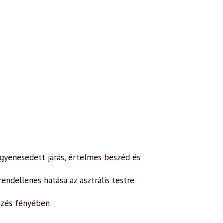
gyenesedett járás, értelmes beszéd és
 rendellenes hatása az asztrális testre
égzés fényében