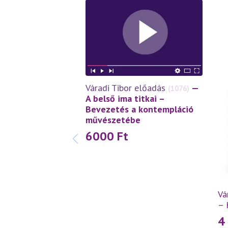
Váradi Tibor előadás
—
(1076)
A belső ima titkai –
Bevezetés a kontempláció
művészetébe
6000
Ft
Vá
– 
4