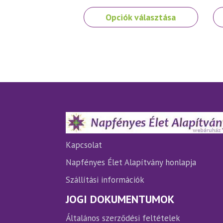
Ennek
Opciók választása
a
terméknek
több
variációja
van.
A
változatok
a
termékoldalon
választhatók
ki
Kapcsolat
Napfényes Élet Alapítvány honlapja
Szállítási információk
JOGI DOKUMENTUMOK
Általános szerződési feltételek