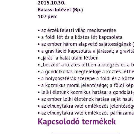
2015.10.30.
Balassi Intézet (Bp.)
107 perc
• az érzékfeletti világ megismerése
• a földi lét és a köztes lét kapcsolata
• az ember három alapvető sajátosságának (
• a gravitáció kapcsolata a járással; a gravit
• „járás” a halál utáni létben
• „beszéd” a köztes létben a kilégzés és a
• a gondolkodás megfelelője a köztes létb
• a bolygószférák szerepe a földi és a köz
• a kozmikus morál jelentősége; a földi ké
• lelki életünk kozmikus hatása; a gondolat-
• az ember lelki életének hatása saját halál
• az elhunytakra való emlékezés jelentőség
• az elhunytakra való emlékezés párhuzama
Kapcsolodó termékek