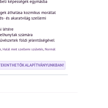
étbeli képességek egymásba
égek áthatása kozmikus morállal
és- és akaratvilág szellemi
i létére
 elhunytak számára
űvészetek földi jelentőségével
e
,
Halál mint szellemi születés
,
Normál
TEKINTHETŐK ALAPÍTVÁNYUNKBAN!