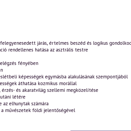
felegyenesedett járás, értelmes beszéd és logikus gondolkodá
áció rendellenes hatása az asztrális testre
 belégzés fényében
en
teslétbeli képességek egymásba alakulásának szempontjából
pességek áthatása kozmikus morállal
, érzés- és akaratvilág szellemi megközelítése
 utáni létére
e az elhunytak számára
 a művészetek földi jelentőségével