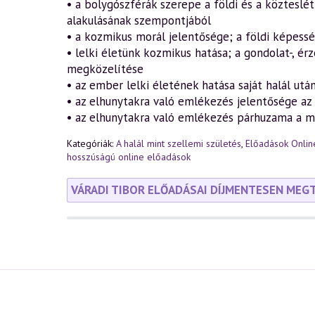
• a bolygószférák szerepe a földi és a köztesl
alakulásának szempontjából
• a kozmikus morál jelentősége; a földi képess
• lelki életünk kozmikus hatása; a gondolat-, érz
megközelítése
• az ember lelki életének hatása saját halál után
• az elhunytakra való emlékezés jelentősége az
• az elhunytakra való emlékezés párhuzama a m
Kategóriák:
A halál mint szellemi születés
,
Előadások Onlin
hosszúságú online előadások
VÁRADI TIBOR ELŐADÁSAI DÍJMENTESEN MEG