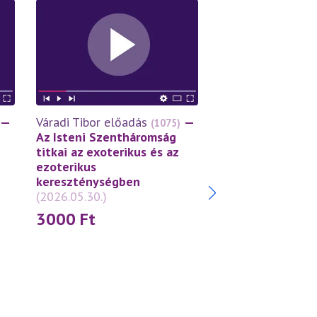
—
Váradi Tibor előadás
—
Váradi Tibor előa
(1075)
Az Isteni Szentháromság
A tékozló fiú tör
titkai az exoterikus és az
Példázat az Isten
ezoterikus
szeretetről
(2026
kereszténységben
3000
Ft
(2026.05.30.)
3000
Ft