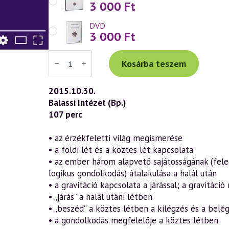
3 000
Ft
DVD
3 000
Ft
Váradi
Tibor
Kosárba teszem
előadás
(714)
—
2015.10.30.
A
Balassi Intézet (Bp.)
halál
mint
107 perc
szellemi
születés
9.
• az érzékfeletti világ megismerése
rész
• a földi lét és a köztes lét kapcsolata
–
A
• az ember három alapvető sajátosságának (fele
köztes
logikus gondolkodás) átalakulása a halál után
lét
eseményei
• a gravitáció kapcsolata a járással; a gravitáció
a
• „járás” a halál utáni létben
szellemtudomány
• „beszéd” a köztes létben a kilégzés és a bel
tükrében
(2015.10.30.)
• a gondolkodás megfelelője a köztes létben
mennyiség