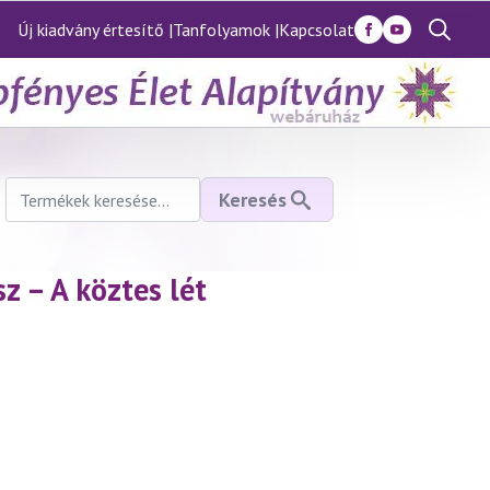
Új kiadvány értesítő |
Tanfolyamok |
Kapcsolat
Search
for:
Keresés
Keresés
a
következőre:
sz – A köztes lét