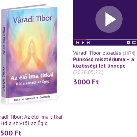
Váradi Tibor előadás
(1074)
Pünkösd misztériuma – a
közösségi lét ünnepe
(2026.05.22.)
3000
Ft
radi Tibor: Az élő ima titkai
Híd a szívtől az Égig
 500
Ft