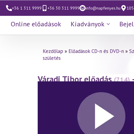
+36 1 311 9999
+36 30 311 9999
info@napfenyes.hu
1053
Online előadások
Kiadványok
Beje
Kezdőlap
»
Előadások CD-n és DVD-n
»
S
születés
Váradi Tibor előadás
(714)
eseményei a szellemtudo