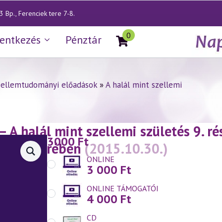
 Bp., Ferenciek tere 7-8.
0
lentkezés
Pénztár
zellemtudományi előadások
»
A halál mint szellemi
— A halál mint szellemi születés 9. ré
3000
Ft
mány tükrében
(2015.10.30.)
ONLINE
3 000
Ft
ONLINE TÁMOGATÓI
4 000
Ft
CD