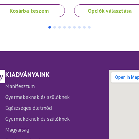
Ennek
Kosárba teszem
Opciók választása
a
terméknek
több
variációja
van.
A
változatok
a
termékoldalon
KIADVÁNYAINK
választhatók
ki
Manifesztum
Gyermekeknek és szülőknek
Egészséges életmód
Gyermekeknek és szülőknek
Magyarság