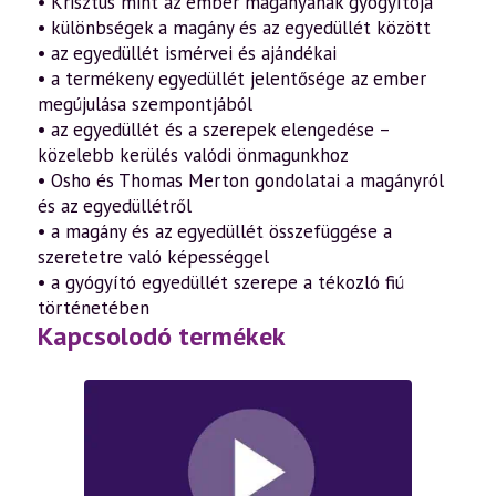
• Krisztus mint az ember magányának gyógyítója
• különbségek a magány és az egyedüllét között
• az egyedüllét ismérvei és ajándékai
• a termékeny egyedüllét jelentősége az ember
megújulása szempontjából
• az egyedüllét és a szerepek elengedése –
közelebb kerülés valódi önmagunkhoz
• Osho és Thomas Merton gondolatai a magányról
és az egyedüllétről
• a magány és az egyedüllét összefüggése a
szeretetre való képességgel
• a gyógyító egyedüllét szerepe a tékozló fiú
történetében
Kapcsolodó termékek