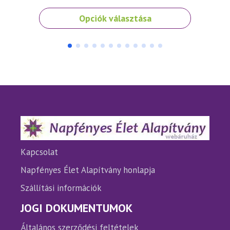
Ennek
Opciók választása
a
terméknek
több
variációja
van.
A
változatok
a
termékoldalon
választhatók
ki
Kapcsolat
Napfényes Élet Alapítvány honlapja
Szállítási információk
JOGI DOKUMENTUMOK
Általános szerződési feltételek