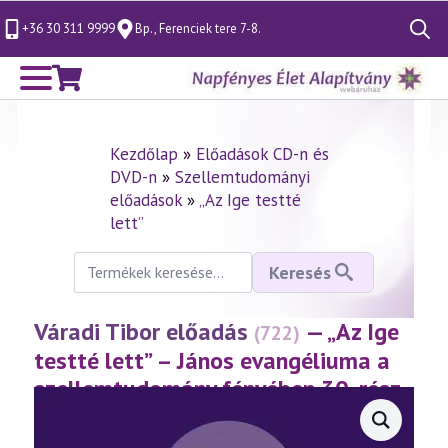
+36 30 311 9999
Bp., Ferenciek tere 7-8.
Search
for:
Kezdőlap
»
Előadások CD-n és
DVD-n
»
Szellemtudományi
előadások
»
„Az Ige testté
lett”
Keresés
Keresés
a
következőre:
Váradi Tibor előadás
— „Az Ige
(722)
testté lett” – János evangéliuma a
szellemtudomány fényében 30. rész
(2016.01.08.)