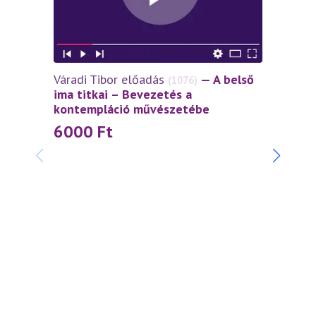
Váradi Tibor előadás
— A belső
(1076)
ima titkai – Bevezetés a
kontempláció művészetébe
6000
Ft
Váradi
szívtő
4 5