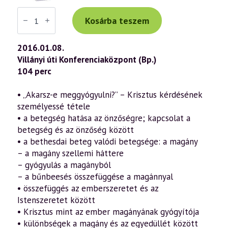
Váradi
Tibor
Kosárba teszem
előadás
(722)
—
2016.01.08.
„Az
Villányi úti Konferenciaközpont (Bp.)
Ige
testté
104 perc
lett”
–
János
• „Akarsz-e meggyógyulni?” – Krisztus kérdésének
evangéliuma
személyessé tétele
a
szellemtudomány
• a betegség hatása az önzőségre; kapcsolat a
fényében
betegség és az önzőség között
30.
rész
• a bethesdai beteg valódi betegsége: a magány
(2016.01.08.)
– a magány szellemi háttere
mennyiség
– gyógyulás a magányból
– a bűnbeesés összefüggése a magánnyal
• összefüggés az emberszeretet és az
Istenszeretet között
• Krisztus mint az ember magányának gyógyítója
• különbségek a magány és az egyedüllét között