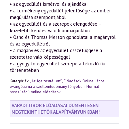
• az egyedüllét ismérvei és ajándékai
• a termékeny egyedüllét jelentősége az ember
megújulása szempontjából
• az egyedüllét és a szerepek elengedése –
közelebb kerülés valódi önmagunkhoz
• Osho és Thomas Merton gondolatai a magányról
és az egyedüllétről
• a magány és az egyedüllét összefüggése a
szeretetre való képességgel
• a gyógyító egyedüllét szerepe a tékozló fiú
történetében
Kategóriák:
„Az Ige testté lett”
,
Előadások Online
,
János
evangéliuma a szellemtudomány fényében
,
Normál
hosszúságú online előadások
VÁRADI TIBOR ELŐADÁSAI DÍJMENTESEN
MEGTEKINTHETŐK ALAPÍTVÁNYUNKBAN!