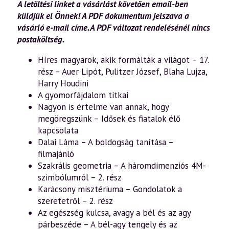
A letöltési linket a vásárlást követően email-ben
küldjük el Önnek! A PDF dokumentum jelszava
a
vásárló e-mail címe. A PDF változat rendelésénél nincs
postaköltség.
Híres magyarok, akik formálták a világot – 17.
rész – Auer Lipót, Pulitzer József, Blaha Lujza,
Harry Houdini
A gyomorfájdalom titkai
Nagyon is értelme van annak, hogy
megöregszünk – Idősek és fiatalok élő
kapcsolata
Dalai Láma – A boldogság tanítása –
filmajánló
Szakrális geometria – A háromdimenziós 4M-
szimbólumról – 2. rész
Karácsony misztériuma – Gondolatok a
szeretetről – 2. rész
Az egészség kulcsa, avagy a bél és az agy
párbeszéde – A bél-agy tengely és az