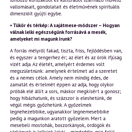
vallomásait, gondolatait és életművének spirituális
di­menzióit gyűjti egybe.
• Tükör és térkép: A sajátmese-módszer – Hogyan
válnak lelki egészségünk forrásává a mesék,
amelyeket mi magunk írunk?
A forrás mélyről fakad, tiszta, friss, fejlődésben van,
és egyszer a tengerhez ér; az élet és az örök ifjúság
vizét ad­ja. Az életét, amelyért érdemes volt
megszületnünk: amely­nek értelmet ad a szeretet
és a nemes célok. Amely nem mindig édes, de
zamatát és értelmét éppen az adja, hogy olykor
próbák elé állít a sors, máskor megkísért a gonosz;
hogy hibázhatunk, és százszor is eleshetünk, de
végül mégis győzhetünk. A győzelmek
legnehezebbike, ugyan­akkor legnemesebbike
pedig a magunkon aratott győze­lem. Mert a
mesebeli mostohák, boszorkányok, ördögök és
sárkányok is lelkünk lakói – mindaddig, míg felül