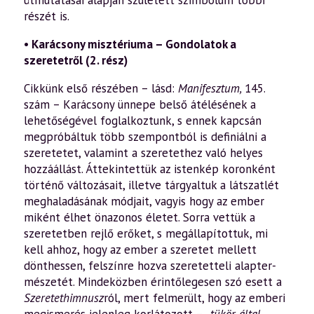
részét is.
• Karácsony misztériuma – Gondolatok a
szeretetről (2. rész)
Cikkünk első részében – lásd:
Manifesztum,
145.
szám – Karácsony ünnepe belső átélésének a
lehetőségével fog­lalkoztunk, s ennek kapcsán
megpróbáltuk több szem­pontból is definiálni a
szeretetet, valamint a szeretethez való helyes
hozzáállást. Áttekintettük az istenkép koron­ként
történő változásait, illetve tárgyaltuk a látszatlét
meg­haladásának módjait, vagyis hogy az ember
miként élhet önazonos életet. Sorra vettük a
szeretetben rejlő erőket, s megállapítottuk, mi
kell ahhoz, hogy az ember a szeretet mellett
dönthessen, felszínre hozva szeretetteli alapter­
mészetét. Mindeközben érintőlegesen szó esett a
Szeretet­himnusz
ról, mert felmerült, hogy az emberi
megismerés jelenleg korlátozott –
„tükör által,