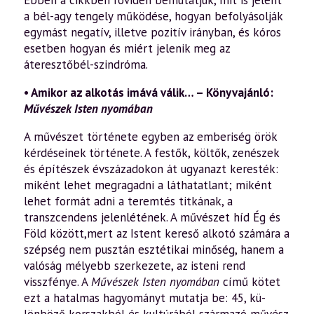
a bél-agy tengely működése, hogyan befolyásolják
egymást negatív, illetve pozitív irányban, és kóros
esetben hogyan és miért jelenik meg az
áteresztőbél-szindróma.
• Amikor az alkotás imává válik… – Könyvajánló:
Művészek Isten nyomában
A művészet története egyben az emberiség örök
kérdé­seinek története. A festők, költők, zenészek
és építészek évszázadokon át ugyanazt keresték:
miként lehet megra­gadni a láthatatlant; miként
lehet formát adni a terem­tés titkának, a
transzcendens jelenlétének. A művészet híd Ég és
Föld között,mert az Istent kereső alkotó számára a
szépség nem pusztán esztétikai minő­ség, hanem a
valóság mélyebb szerkezete, az isteni rend
visszfénye. A
Művészek Isten nyomában
című kötet
ezt a hatalmas ha­gyományt mutatja be: 45, kü­
lönböző korszakból és kul­túrából származó művész