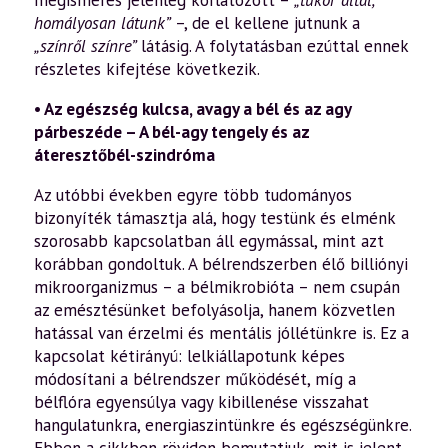
homályosan látunk”
–, de el kellene jutnunk a
„színről színre”
látásig. A folytatás­ban ezúttal ennek
részletes kifejtése következik.
• Az egészség kulcsa, avagy a bél és az agy
párbeszéde – A bél-agy tengely és az
áteresztőbél-szindróma
Az utóbbi években egyre több tudományos
bizonyíték tá­masztja alá, hogy testünk és elménk
szorosabb kapcsolat­ban áll egymással, mint azt
korábban gondoltuk. A bél­rendszerben élő billiónyi
mikroorganizmus – a bélmikrobióta – nem csupán
az emésztésünket be­folyásolja, hanem közvetlen
hatással van érzelmi és mentális jóllétünkre is. Ez a
kapcsolat kétirányú: lelkiállapotunk képes
módosítani a bélrendszer működé­sét, míg a
bélflóra egyensúlya vagy kibillenése visszahat
hangulatunkra, energiaszintünkre és egészségünkre.
Ebben a cikkben röviden bemutatjuk, mit is jelent