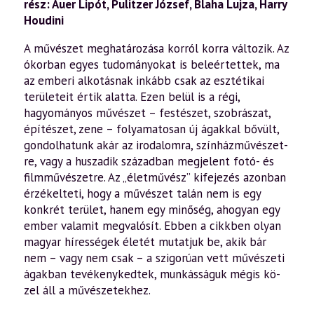
rész: Auer Lipót, Pulitzer József, Blaha Lujza, Harry
Houdini
A művészet meghatározása korról korra változik. Az
ókor­ban egyes tudományokat is beleértettek, ma
az emberi al­kotásnak inkább csak az esztétikai
területeit értik alatta. Ezen belül is a régi,
hagyományos művészet – festészet, szobrászat,
építészet, zene – folyamatosan új ágakkal bő­vült,
gondolhatunk akár az irodalomra, színházművészet­
re, vagy a huszadik században megjelent fotó- és
filmmű­vészetre. Az „életművész” kifejezés azonban
érzékelteti, hogy a művészet talán nem is egy
konkrét terület, hanem egy minőség, ahogyan egy
ember valamit megvalósít. Eb­ben a cikkben olyan
magyar hírességek életét mutatjuk be, akik bár
nem – vagy nem csak – a szigorúan vett mű­vészeti
ágakban tevékenykedtek, munkásságuk mégis kö­
zel áll a művészetekhez.