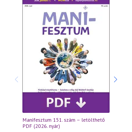
Manifesztum 151. szám – letölthető
Manif
PDF (2026. nyár)
(2026.