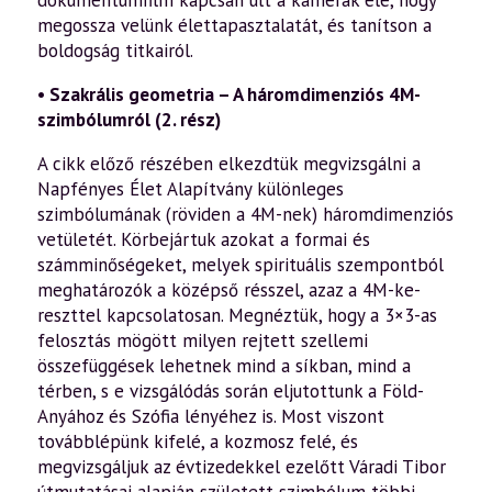
megossza velünk élettapasztalatát, és tanítson a
boldogság titkairól.
•
Szakrális geometria – A háromdimenziós 4M-
szimbólumról (2. rész)
A cikk előző részében elkezdtük megvizsgálni a
Napfényes Élet Alapítvány különleges
szimbólumának (röviden a 4M-nek) háromdi­menziós
vetületét. Körbejártuk azokat a formai és
számminőségeket, melyek spirituális szempontból
meghatáro­zók a középső résszel, azaz a 4M-ke­
reszttel kapcsolatosan. Megnéztük, hogy a 3×3-as
felosztás mögött milyen rejtett szellemi
összefüggések lehet­nek mind a síkban, mind a
térben, s e vizsgálódás során eljutottunk a Föld-
Anyához és Szófia lényéhez is. Most vi­szont
továbblépünk kifelé, a kozmosz fe­lé, és
megvizsgáljuk az évtizedekkel ezelőtt Váradi Tibor
útmutatásai alapján született szim­bólum többi