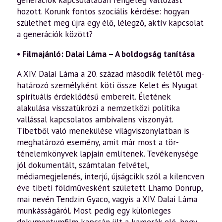
hozott. Korunk fontos szociális kérdése: hogyan
szület­het meg újra egy élő, lé­legző, aktív kapcsolat
a generációk között?
• Filmajánló: Dalai Láma – A boldogság tanítása
A XIV. Dalai Láma a 20. század második felétől meg­
határozó személyként köti össze Kelet és Nyugat
spirituális érdeklődésű embereit. Életének
alakulása visszatükrözi a nemzetközi politika
vallással kapcsolatos ambivalens viszonyát.
Tibetből való menekülése világviszonylatban is
meghatározó esemény, amit már most a tör­
ténelemkönyvek lapjain említenek. Tevékenysége
jól do­kumentált, számtalan felvétel,
médiamegjelenés, interjú, újságcikk szól a kilencven
éve tibeti földművesként szü­letett Lhamo Donrup,
mai nevén Tendzin Gyaco, vagyis a XIV. Dalai Láma
munkásságáról. Most pedig egy különleges
dokumentumfilm kapcsán ült a kamerák elé, hogy