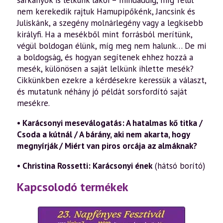
nem kerekedik rajtuk Hamupipőkénk, Jancsink és
Juliskánk, a szegény molnárlegény vagy a legkisebb
királyfi. Ha a mesékből mint forrásból merítünk,
végül boldogan élünk, míg meg nem halunk… De mi
a boldogság, és hogyan segítenek ehhez hozzá a
mesék, különösen a saját lelkünk ih­lette mesék?
Cikkünkben ezekre a kérdésekre keressük a választ,
és mutatunk néhány jó példát sorsfordító saját
mesékre.
• Karácsonyi meseválogatás: A hatalmas kő titka /
Csoda a kútnál / A bárány, aki nem akarta, hogy
megnyírják / Miért van piros orcája az almáknak?
• Christina Rossetti: Karácsonyi ének
(hátsó borító)
Kapcsolodó termékek