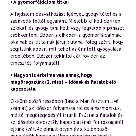
• A gyomorfájdalom titkai
A fájdalom beavatkozást igényel, gyógyítótól és a
szenve­dő féltől egyaránt. Mielőbb ki kell deríteni
az okát, és gyó­gyítani kell, vagy legalább a panaszt
csökkenteni. Ebben a cikkben a gyomorfájdalmak
okainak és titkainak járunk utána, főleg azért, hogy
segítsünk abban, mit tehet az érin­tett gyógyulása
érdekében. Először tekintsük át röviden az
emésztés folyamatát!
• Nagyon is értelme van annaķ, hogy
megöregszünk (2. rész) – Idősek és fiatalok élő
kapcsolata
Cikkünk előző részében (lásd a Manifesztum 146.
számát) az időskor folyamatairól és a harmonikus,
méltó megöre­gedésről írtunk. Ezúttal a fiatalok és
az idősebb korosz­tály kapcsolatának fontosságáról
ejtünk szót. Az elmúlt ötven év a különböző
generációk kapcsolatá­ban rengeteg változást