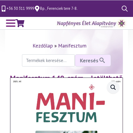
+36 30 311 9999
Bp., Ferenciek tere 7-8.
Search
for:
Kezdőlap
»
Manifesztum
Keresés
Keresés
a
következőre:
Manifesztum 149. szám – letölthető
PDF (2025. tél)